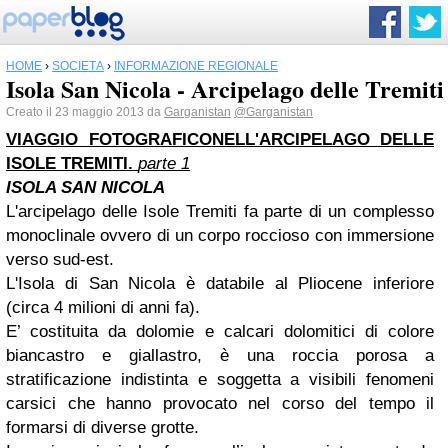
HOME
›
SOCIETÀ
›
INFORMAZIONE REGIONALE
Isola San Nicola - Arcipelago delle Tremiti
Creato il 23 maggio 2013 da
Garganistan
@Garganistan
VIAGGIO FOTOGRAFICO
NELL'ARCIPELAGO
DELLE
ISOLE TREMITI
.
parte 1
ISOLA SAN NICOLA
L'arcipelago delle Isole Tremiti fa parte di un complesso
monoclinale ovvero di un corpo roccioso con immersione
verso sud-est.
L'Isola di San Nicola è databile al Pliocene inferiore
(circa 4 milioni di anni fa).
E’ costituita da dolomie e calcari dolomitici di colore
biancastro e giallastro, è una roccia porosa a
stratificazione indistinta e soggetta a visibili fenomeni
carsici che hanno provocato nel corso del tempo il
formarsi di diverse grotte.