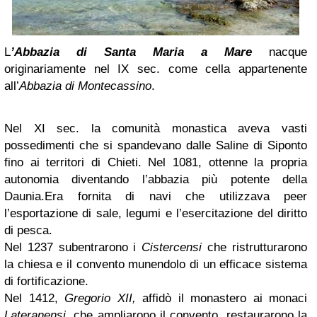
L
’Abbazia di Santa Maria a Mare
nacque
originariamente nel IX sec. come cella appartenente
all’
Abbazia di Montecassino
.
Nel XI sec. la comunità monastica aveva vasti
possedimenti che si spandevano dalle Saline di Siponto
fino ai territori di Chieti.
Nel 1081, ottenne la propria
autonomia diventando l’abbazia più potente della
Daunia.
Era fornita di navi che utilizzava peer
l’esportazione di sale, legumi e l’esercitazione del diritto
di pesca.
Nel 1237 subentrarono i
Cistercensi
che ristrutturarono
la chiesa e il convento munendolo di un efficace sistema
di fortificazione.
Nel 1412,
Gregorio XII,
affidò il monastero ai monaci
Lateranensi
, che ampliarono il convento, restaurarono la