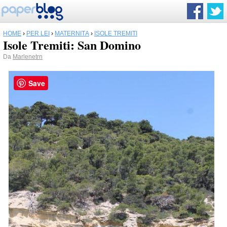
HOME
›
PER LEI
›
MATERNITÀ
›
ISOLE TREMITI
Isole Tremiti: San Domino
Da
Marlenetrn
Save