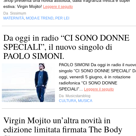
Shop presenta una novità assoluta, dalla fragranza fresca e super
estiva: Virgin Mojito!
Leggere il seguito
Da
Sissimum
MATERNITÀ
MODA E TREND
PER LEI
,
,
Da oggi in radio “CI SONO DONNE
SPECIALI”, il nuovo singolo di
PAOLO SIMONI.
PAOLO SIMONI Da oggi in radio il nuov
singolo “CI SONO DONNE SPECIALI” D
oggi, venerdì 5 giugno, è in rotazione
radiofonica “CI SONO DONNE
SPECIALI”...
Leggere il seguito
Da
Musicstarsblog
CULTURA
MUSICA
,
Virgin Mojito un’altra novità in
edizione limitata firmata The Body