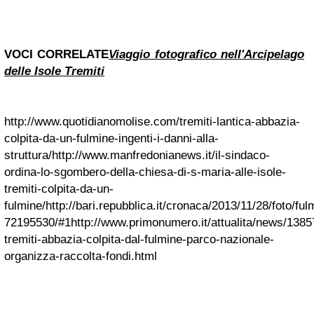
VOCI CORRELATE
Viaggio fotografico nell'Arcipelago
delle Isole Tremiti
http://www.quotidianomolise.com/tremiti-lantica-abbazia-
colpita-da-un-fulmine-ingenti-i-danni-alla-
struttura/
http://www.manfredonianews.it/il-sindaco-
ordina-lo-sgombero-della-chiesa-di-s-maria-alle-isole-
tremiti-colpita-da-un-
fulmine/
http://bari.repubblica.it/cronaca/2013/11/28/foto/ful
72195530/#1
http://www.primonumero.it/attualita/news/138
tremiti-abbazia-colpita-dal-fulmine-parco-nazionale-
organizza-raccolta-fondi.html