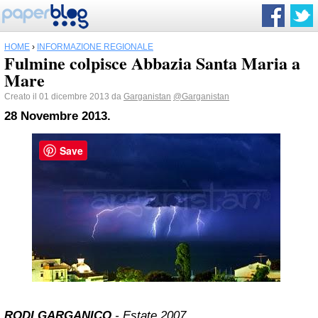
HOME
›
INFORMAZIONE REGIONALE
Fulmine colpisce Abbazia Santa Maria a
Mare
Creato il 01 dicembre 2013 da
Garganistan
@Garganistan
28 Novembre 2013.
Save
RODI GARGANICO
-
Estate 2007