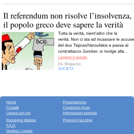
Il referendum non risolve l’insolvenza,
il popolo greco deve sapere la verità
Tutta la verità, nient’altro che la
verità. Non ci sta ad incassare le accus
del duo Tsipras/Varoufakis e passa al
contrattacco Juncker, si rivolge alla...
Leggere il seguito
Da
Blogaccio
SOCIETÀ
Home
Presentazione
Contatti
Condizioni d'uso
Lavora con noi
Informazioni azienda
Rassegna stampa
Proponi il tuo blog
F.A.Q.
Gestisci i cookie