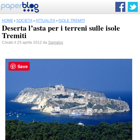
HOME
›
SOCIETÀ
›
ATTUALITÀ
›
ISOLE TREMITI
Deserta l’asta per i terreni sulle isole
Tremiti
Creato il 25 aprile 2012 da
Samalos
Save