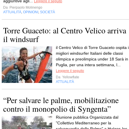
aggiuntive agli...
Leggere il seguito
Da
Pierpaolo Molinengo
ATTUALITÀ
OPINIONI
SOCIETÀ
,
,
Torre Guaceto: al Centro Velico arriva
il windsurf
il Centro Velico di Torre Guaceto ospita i
migliori windsurfer Italiani delle classi
olimpica e preolimpica under 18 Sarà in
Puglia, per una intera settimana, l...
Leggere il seguito
Da
Yellowflate
ATTUALITÀ
“Per salvare le palme, mobilitazione
contro il monopolio di Syngenta”
Riunione pubblica Organizzata dal
"Collettivo Mediterraneo per la
salvaguardia delle Palme" a Hyères-les-