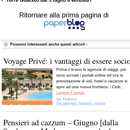
Torre Guaceto dal 5 luglio è windsurf
Ritornare alla prima pagina di
Possono interessarti anche questi articoli :
Voyage Privé: i vantaggi di essere soci
Prima c’erano le agenzie di viaggi, poi
sono arrivati i portali online ed ora la
prenotazione di voli, hotel e vacanze si
apre ad una nuova frontiera: i Club...
Leggere il seguito
Da
Federica
ITALIANI NEL MONDO
VIAGGI
,
Pensieri ad cazzum – Giugno [dalla