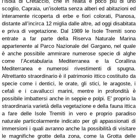
l’isola di Cretaccio, che in realtà è poco più di uno
scoglio, Capraia, un’isoletta senza alberi ed abitazioni ed
interamente ricoperta di erbe e fiori colorati, Pianosa,
distante all’incirca 12 miglia dalle altre, ad oggi disabitata
e priva di vegetazione. Dal 1989 le Isole Tremiti sono
entrate a far parte della Riserva Naturale Marina
appartenente al Parco Nazionale del Gargano, nel quale
è anche possibile ammirare numerose specie di alghe
come l’Acetabularia Mediterranea e la Corallina
Mediterranea e numerosi rivestimenti di spugna.
Altrettanto straordinario è il patrimonio ittico costituito da
specie come i dentici, le orate, gli stici, le aragoste, i
cefali e i cavallucci marini, mentre in profondità è
possibile imbattersi anche in seppie e polpi. E’ proprio la
straordinaria varietà della vegetazione e della fauna ittica
a fare delle Isole Tremiti in vero e proprio paradiso
naturale particolarmente indicato per gli appassionati di
immersioni i quali avranno anche la possibilità di visitare
le magnifiche grotte della zona, come la Grotta delle