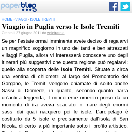
HOME
›
VIAGGI
›
ISOLE TREMITI
Viaggio in Puglia verso le Isole Tremiti
Creato il 27 giugno 2011 da
Apietrarota
Se per l’estate ormai imminente avete deciso di regalarvi
un magnifico soggiorno in uno dei tanti e ben attrezzati
villaggi Puglia, allora vi interesserà conoscere uno degli
itinerari più suggestivi che questa regione può regalarvi:
quello alla scoperta delle
Isole Tremiti
. Situate a circa
una ventina di chilometri al largo del Promontorio del
Gargano, le Tremiti vengono chiamate di solito anche
Sassi di Diomede, in quanto, secondo quanto narra
un’antica leggenda, il mitico eroe omerico preso da un
momento di ira aveva scaciato in mare degli enormi
sassi dai quali nacquero poi le isole. L’arcipelago è
costituito da 5 isole e precisamente dall’isola di San
Nicola, di certo la più importante sotto il profilo artistico,