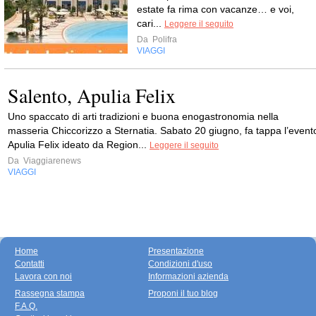
estate fa rima con vacanze… e voi,
cari...
Leggere il seguito
Da
Polifra
VIAGGI
Salento, Apulia Felix
Uno spaccato di arti tradizioni e buona enogastronomia nella
masseria Chiccorizzo a Sternatia. Sabato 20 giugno, fa tappa l’event
Apulia Felix ideato da Region...
Leggere il seguito
Da
Viaggiarenews
VIAGGI
Home
Presentazione
Contatti
Condizioni d'uso
Lavora con noi
Informazioni azienda
Rassegna stampa
Proponi il tuo blog
F.A.Q.