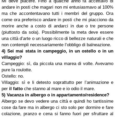
Mi deve piacere. Fino a qualche anno fa accettavo di
andare in posti che magari non mi entusiasmavo al 100%
ma che accontentavano tutti i membri del gruppo. Ora
come ora preferisco andare in posti che mi piacciono da
morire anche a costo di andarci in due o tre persone
(piuttosto da sola). Possibilmente la meta deve essere
una città d’arte o un luogo ricco di bellezze naturali e che
non contempli necessariamente l’obbligo di balneazione.
4) Sei mai stata in campeggio, in un ostello o in un
villaggio?
Campeggio: sì, da piccola una marea di volte. Avevamo
pure la roulotte.
Ostello: no.
Villaggio: sì e li detesto soprattutto per l’animazione e
per
il fatto
che stanno al mare e io odio il mare.
5) Vacanza in albergo o in appartamento/residence?
Albergo se devo vedere una città e quindi ho tantissime
cose da fare ma in albergo ci sto solo per dormire e fare
colazione, pranzo e cena si fanno fuori per sfruttare al