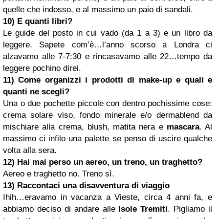
quelle che indosso, e al massimo un paio di sandali.
10) E quanti libri?
Le guide del posto in cui vado (da 1 a 3) e un libro da
leggere. Sapete com’è…l’anno scorso a Londra ci
alzavamo alle 7-7:30 e rincasavamo alle 22…tempo da
leggere pochino direi.
11) Come organizzi i prodotti di make-up e quali e
quanti ne scegli?
Una o due pochette piccole con dentro pochissime cose:
crema solare viso, fondo minerale e/o dermablend da
mischiare alla crema, blush, matita nera e
mascara
. Al
massimo ci infilo una palette se penso di uscire qualche
volta alla sera.
12) Hai mai perso un aereo, un treno, un traghetto?
Aereo e traghetto no. Treno sì.
13) Raccontaci una disavventura di viaggio
Ihih…eravamo in vacanza a Vieste, circa 4 anni fa, e
abbiamo deciso di andare alle
Isole Tremiti
. Pigliamo il