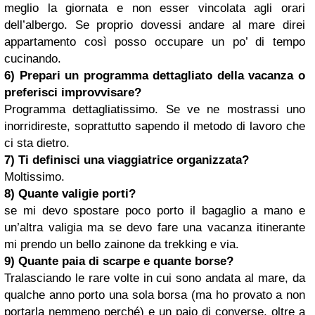
meglio la giornata e non esser vincolata agli orari
dell’albergo. Se proprio dovessi andare al mare direi
appartamento così posso occupare un po’ di tempo
cucinando.
6) Prepari un programma dettagliato della vacanza o
preferisci improvvisare?
Programma dettagliatissimo. Se ve ne mostrassi uno
inorridireste, soprattutto sapendo il metodo di lavoro che
ci sta dietro.
7) Ti definisci una viaggiatrice organizzata?
Moltissimo.
8) Quante valigie porti?
se mi devo spostare poco porto il bagaglio a mano e
un’altra valigia ma se devo fare una vacanza itinerante
mi prendo un bello zainone da trekking e via.
9) Quante paia di scarpe e quante borse?
Tralasciando le rare volte in cui sono andata al mare, da
qualche anno porto una sola borsa (ma ho provato a non
portarla nemmeno perché) e un paio di converse, oltre a