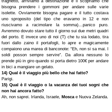
traghetto, arriviamo a destinazione e lì scopriamo che
bisogna prendere i gommoni per andare sulle varie
isolette. Ovviamente bisogna pagare e il tutto costava
uno sproposito (del tipo che eravamo in 12 e non
riuscivamo a racimolare la somma)…panico puro.
Avremmo dovuto stare tutto il giorno sui due metri quadri
del porto. E invece uno di noi (T) che tu sia lodato, tira
fuori dallo zaino il portafogli, lo apre e magicamente
compaiono una marea di banconote: “Eh, non si sa mai. I
soldi posson sempre servire”. Da allora nessuno lo
prende più in giro quando si porta dietro 100€ per andare
in bici a mangiare un gelato.
14) Qual è il viaggio più bello che hai fatto?
Parigi.
15) Qual è il viaggio o la vacanza dei tuoi sogni che
non hai ancora fatto?
Ah, non saprei. Irlanda, Israele,
Mosca
e Nuova Zelanda.