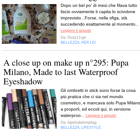
Dopo un bel po' di mesi che filava tutto
liscio ovviamente ti capita lo scivolone
imprevisto...Forse, nella sfiga, stà
succedendo esattamente al momento...
Leggere il seguito
Da
Roxy13.ge
BELLEZZA
PER LEI
,
A close up on make up n°295: Pupa
Milano, Made to last Waterproof
Eyeshadow
Gli ombretti in stick sono forse la cosa
più pratica che ci sia nel mondo
cosmetico, e mancava solo Pupa Milan
a proporli, ed eccoli qui, in versione
waterproo...
Leggere il seguito
Da
Agwhatsinmybag
BELLEZZA
LIFESTYLE
,