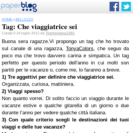
HOME
›
BELLEZZA
Tag: Che viaggiatrice sei
Creato il 24 luglio 2012 da
Themorgana1985
Buona sera ragazze.Vi propongo un tag che ho trovato
sul canale di una ragazza,
TonyaColors
, che seguo da
poco ma che trovo davvero carina e simpatica. Un tag
perfetto per questo periodo dell'anno in cui molti son
partiti per le vacanze o, come me, lo faranno a breve.
1) Tre aggettivi per definire che viaggiatrice sei.
Organizzata, curiosa, mattiniera.
2) Viaggi spesso?
Non quanto vorrei. Di solito faccio un viaggio durante le
vacanze estive e qualche gitarella di un giorno o due
durante l’anno per vedere qualche città italiana.
3) Con quale criterio scegli le destinazioni dei tuoi
viaggi e delle tue vacanze?