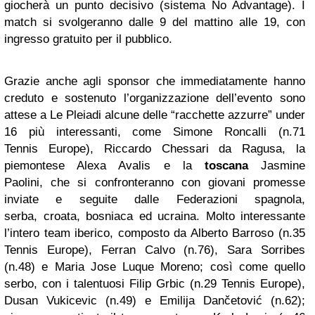
giocherà un punto
decisivo (sistema No Advantage). I
match si svolgeranno dalle 9 del mattino alle 19, con
ingresso
gratuito per il pubblico.
Grazie anche agli sponsor che immediatamente hanno
creduto e sostenuto l’organizzazione
dell’evento sono
attese a Le Pleiadi
alcune delle “racchette azzurre” under
16 più interessanti, come Simone Roncalli (n.71
Tennis
Europe), Riccardo Chessari da Ragusa, la
piemontese Alexa Avalis e la
toscana
Jasmine
Paolini,
che si confronteranno con giovani promesse
inviate e seguite dalle Federazioni spagnola,
serba,
croata, bosniaca ed ucraina. Molto interessante
l’intero team iberico, composto da Alberto Barroso
(n.35
Tennis Europe), Ferran Calvo (n.76), Sara Sorribes
(n.48) e Maria Jose Luque Moreno; così
come quello
serbo, con i talentuosi Filip Grbic (n.29 Tennis Europe),
Dusan Vukicevic (n.49) e
Emilija Dančetović (n.62);