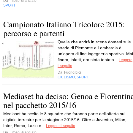
Da
Tifoso Bilanciato
SPORT
Campionato Italiano Tricolore 2015:
percorso e partenti
Quella che andrà in scena domani sule
strade di Piemonte e Lombardia è
un’opera di fine ingegneria sportiva. Mai
finora, infatti, era stata tentata...
Leggere
il seguito
Da
Fuoridibici
CICLISMO
SPORT
,
Mediaset ha deciso: Genoa e Fiorentin
nel pacchetto 2015/16
Mediaset ha scelto le 8 squadre che faranno parte dell'offerta sul
digitale terrestre per la stagione 2015/16. Oltre a Juventus, Milan,
Inter, Roma, Lazio e...
Leggere il seguito
Da
Tifoso Bilanciato