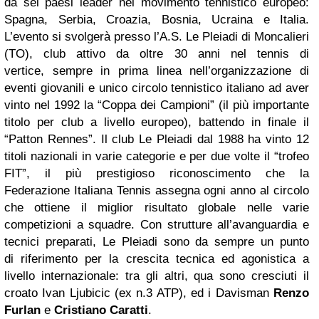
da sei paesi leader nel
movimento tennistico europeo:
Spagna, Serbia, Croazia, Bosnia, Ucraina e Italia.
L’evento si
svolgerà presso l’A.S. Le Pleiadi di Moncalieri
(TO), club attivo da oltre 30 anni nel tennis di
vertice,
sempre in prima linea nell’organizzazione di
eventi giovanili e unico circolo tennistico italiano ad
aver
vinto nel 1992 la “Coppa dei Campioni” (il più importante
titolo per club a livello europeo),
battendo in finale il
“Patton Rennes”. Il club Le Pleiadi dal 1988 ha vinto 12
titoli nazionali in varie
categorie e per due volte il “trofeo
FIT”, il più prestigioso riconoscimento che la
Federazione Italiana
Tennis assegna ogni anno al circolo
che ottiene il miglior risultato globale nelle varie
competizioni a
squadre. Con strutture all’avanguardia e
tecnici preparati, Le Pleiadi sono da sempre un punto
di
riferimento per la crescita tecnica ed agonistica a
livello internazionale: tra gli altri, qua sono
cresciuti il
croato Ivan Ljubicic (ex n.3 ATP), ed i Davisman
Renzo
Furlan
e
Cristiano Caratti
.