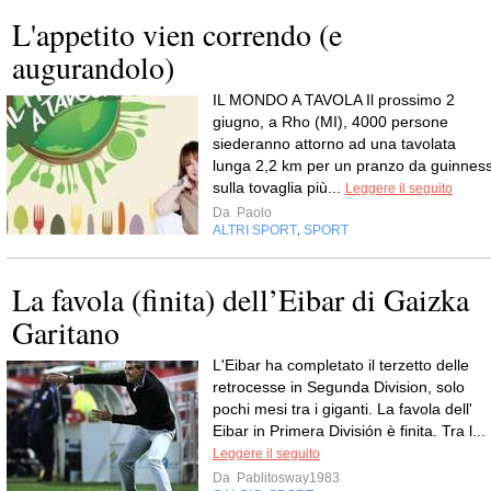
L'appetito vien correndo (e
augurandolo)
IL MONDO A TAVOLA Il prossimo 2
giugno, a Rho (MI), 4000 persone
siederanno attorno ad una tavolata
lunga 2,2 km per un pranzo da guinness
sulla tovaglia più...
Leggere il seguito
Da
Paolo
ALTRI SPORT
SPORT
,
La favola (finita) dell’Eibar di Gaizka
Garitano
L'Eibar ha completato il terzetto delle
retrocesse in Segunda Division, solo
pochi mesi tra i giganti. La favola dell'
Eibar in Primera División è finita. Tra l...
Leggere il seguito
Da
Pablitosway1983