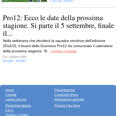
CALCIO
SPORT
,
Pro12: Ecco le date della prossima
stagione. Si parte il 5 settembre, finale
il...
Nella settimana che deciderà la squadra vincitrice dell'edizione
2014/15, il board della Guinness Pro12 ha comunicato il calendario
della prossima stagione. SI...
Leggere il seguito
Da
Soloteo1980
RUGBY
SPORT
,
Home
Presentazione
Contatti
Condizioni d'uso
Lavora con noi
Informazioni azienda
Rassegna stampa
Proponi il tuo blog
F.A.Q.
Gestisci i cookie