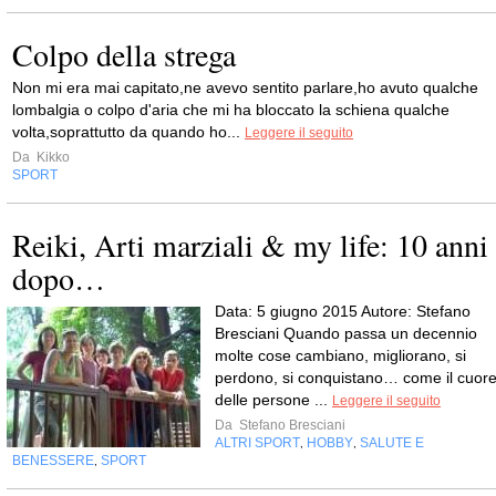
Colpo della strega
Non mi era mai capitato,ne avevo sentito parlare,ho avuto qualche
lombalgia o colpo d'aria che mi ha bloccato la schiena qualche
volta,soprattutto da quando ho...
Leggere il seguito
Da
Kikko
SPORT
Reiki, Arti marziali & my life: 10 anni
dopo…
Data: 5 giugno 2015 Autore: Stefano
Bresciani Quando passa un decennio
molte cose cambiano, migliorano, si
perdono, si conquistano… come il cuor
delle persone ...
Leggere il seguito
Da
Stefano Bresciani
ALTRI SPORT
HOBBY
SALUTE E
,
,
BENESSERE
SPORT
,