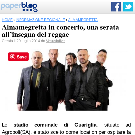
HOME
›
INFORMAZIONE REGIONALE
›
ALMAMEGRETTA
Almamegretta in concerto, una serata
all’insegna del reggae
Creato il 29 luglio 2014 da
Vesuviolive
Save
Lo
stadio comunale di Guariglia
, situato ad
Agropoli(SA), è stato scelto come location per ospitare la