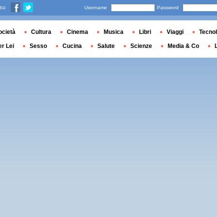
 su
Username
Password
ocietà
Cultura
Cinema
Musica
Libri
Viaggi
Tecnol
er Lei
Sesso
Cucina
Salute
Scienze
Media & Co