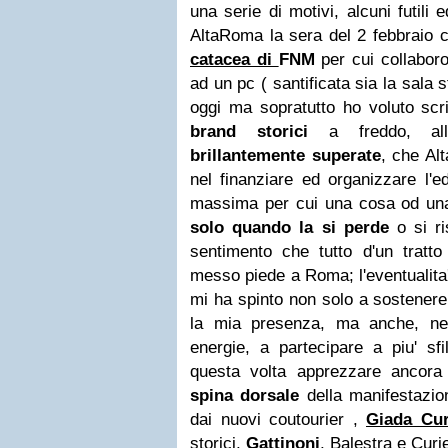
una serie di motivi, alcuni futili ed
AltaRoma la sera del 2 febbraio
catacea di
FNM
per cui collabor
ad un pc ( santificata sia la sala
oggi ma sopratutto ho voluto sc
brand storici
a freddo, alla 
brillantemente superate
, che Al
nel finanziare ed organizzare l'e
massima per cui una cosa od un
solo quando la si perde
o si ri
sentimento che tutto d'un tratt
messo piede a Roma; l'eventualita' 
mi ha spinto non solo a sostenere
la mia presenza, ma anche, nel
energie, a partecipare a piu' sfi
questa volta apprezzare ancora
spina dorsale
della manifestazio
dai nuovi coutourier ,
Giada Cur
storici,
Gattinoni
,
Balestra e Curie