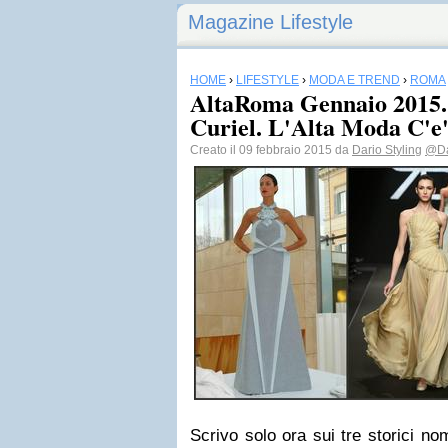
Magazine Lifestyle
HOME
›
LIFESTYLE
›
MODA E TREND
›
ROMA
AltaRoma Gennaio 2015. 
Curiel. L'Alta Moda C'e'
Creato il 09 febbraio 2015 da
Dario Styling
@Da
Scrivo solo ora sui tre storici n