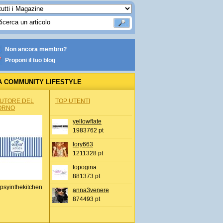
Non ancora membro?
Proponi il tuo blog
A COMMUNITY LIFESTYLE
AUTORE DEL
TOP UTENTI
ORNO
yellowflate
1983762 pt
lory663
1211328 pt
topogina
881373 pt
psyinthekitchen
anna3venere
874493 pt