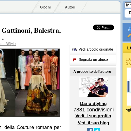
Giochi
Autori
Gattinoni, Balestra,
 .
rioBStyle
L
Vedi articolo originale
L'
Segnala un abuso
GI
A proposito dell'autore
Dario Styling
7881
condivisioni
Agi
Vedi il suo profilo
Vedi il suo blog
omi della Couture romana per