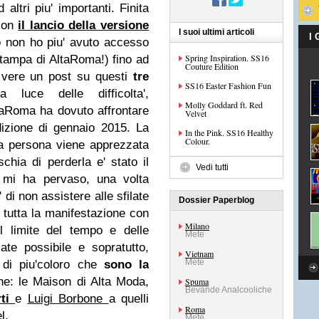
 altri piu' importanti. Finita
 con
il lancio della versione
I suoi ultimi articoli
I
o non ho piu' avuto accesso
Spring Inspiration. SS16
 stampa di AltaRoma!) fino ad
Couture Edition
rivere un post su questi
tre
SS16 Easter Fashion Fun
luce delle difficolta',
Molly Goddard ft. Red
taRoma ha dovuto affrontare
Velvet
dizione di gennaio 2015. La
In the Pink. SS16 Healthy
Colour.
a persona viene apprezzata
schia di perderla e' stato il
Vedi tutti
o mi ha pervaso, una volta
di non assistere alle sfilate
Dossier Paperblog
 tutta la manifestazione con
Milano
 limite del tempo e delle
Mete
late possibile e sopratutto,
Vietnam
Mete
 di piu'coloro che
sono la
ne: le Maison di Alta Moda,
Spuma
Bevande Analcooliche
ti
e
Luigi Borbone
a quelli
Roma
l.
Mete