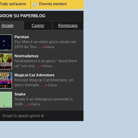
Tutto sull'autore
Diventa membro
 GIOCHI SU PAPERBLOG
Arcade
Casino'
Rompicapo
Pacman
Pac-Man é un video gioco creato nel
1979 da Toru......
Gioca
Nostradamus
Nostradamus è un gioco " shoot them
up" con una......
Gioca
Magical Cat Adventure
Riscopri Magical Cat Adventure, un
gioco d'arcade......
Gioca
Snake
Snake è un videogioco presente in
molti......
Gioca
Scopri lo spazio giochi di