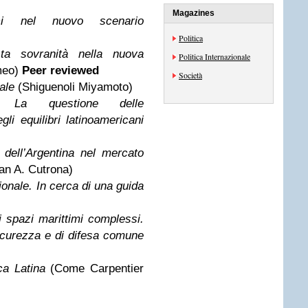
Magazines
tici nel nuovo scenario
Politica
sta sovranità nella nuova
Politica Internazionale
meo)
Peer reviewed
Società
tale
(Shiguenoli Miyamoto)
? La questione delle
li equilibri latinoamericani
dell’Argentina nel mercato
an A. Cutrona)
zionale. In cerca di una guida
 spazi marittimi complessi.
sicurezza e di difesa comune
ca Latina
(Come Carpentier