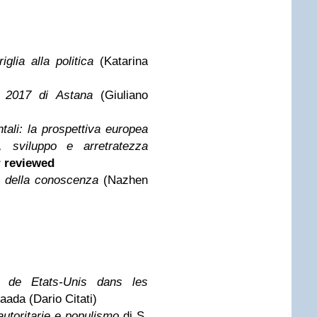
glia alla politica
(Katarina
po 2017 di Astana
(Giuliano
tali: la prospettiva europea
, sviluppo e arretratezza
 reviewed
a della conoscenza
(Nazhen
e de Etats-Unis dans les
aada (Dario Citati)
autoritarie e populismo
di S.