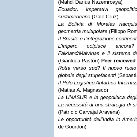
(Mahdi Darius Nazemroaya)
Ecuador: imperativi geopoli
sudamericano
(Galo Cruz)
La Bolivia di Morales riacqui
geometria multipolare
(Filippo Ro
Il Brasile e l’integrazione continen
L’impero colpisce ancora
Falkland/Malvinas e il sistema deg
(Gianluca Pastori)
Peer reviewed
Rotta verso sud? Il nuovo ruolo 
globale degli stupefacenti
(Sebasti
Il Polo Logistico Antartico Interna
(Matias A. Magnasco)
La UNASUR e la geopolitica degli
La necessità di una strategia di 
(Patricio Carvajal Aravena)
Le opportunità dell’India in Ameri
de Gourdon)