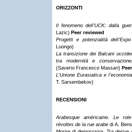
ORIZZONTI
Il fenomeno dell’UCK: dalla guerri
Lazic)
Peer reviewed
Progetti e potenzialità dell’Ex
Luongo)
La transizione dei Balcani occiden
tra modernità e conservazione
(Saverio Francesco Massari)
Peer
L’Unione Eurasiatica e l’economi
T. Sarsembekov)
RECENSIONI
Arabesque américaine. Le rol
révoltes de la rue arabe
di A. Bens
Morire di democrazia. Tra derive 