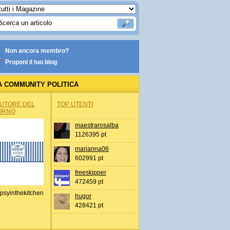
Non ancora membro?
Proponi il tuo blog
A COMMUNITY POLITICA
AUTORE DEL
TOP UTENTI
ORNO
maestrarosalba
1126395 pt
marianna06
602991 pt
freeskipper
472459 pt
psyinthekitchen
hugor
428421 pt