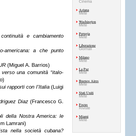
Cinema
Astana
Mete
Washington
Mete
Perugia
: continuità e cambiamento
Mete
Liberazione
Giornali
ino-americana: a che punto
Milano
Mete
SUR
(Miguel A. Barrios)
La Paz
 verso una comunità “italo-
Mete
o)
Buenos Aires
Mete
ui rapporti con l’Italia
(Luigi
Stati Uniti
Mete
odriguez Diaz
(Francesco G.
Focus
Riviste
li della Nostra America: le
Miami
Mete
im Lamrani)
ista nella società cubana?