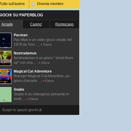
Tutto sull'autore
Diventa membro
 GIOCHI SU PAPERBLOG
Arcade
Casino'
Rompicapo
Pacman
Pac-Man é un video gioco creato nel
1979 da Toru......
Gioca
Nostradamus
Nostradamus è un gioco " shoot them
up" con una......
Gioca
Magical Cat Adventure
Riscopri Magical Cat Adventure, un
gioco d'arcade......
Gioca
Snake
Snake è un videogioco presente in
molti......
Gioca
Scopri lo spazio giochi di