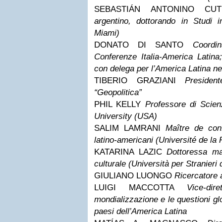
SEBASTIÁN ANTONINO C
argentino, dottorando in Studi in
Miami)
DONATO DI SANTO
Coordi
Conferenze Italia-America Latina;
con delega per l’America Latina ne
TIBERIO GRAZIANI
Presiden
“Geopolitica”
PHIL KELLY
Professore di Scien
University (USA)
SALIM LAMRANI
Maître de conf
latino-americani (Université de la
KATARINA LAZIC
Dottoressa ma
culturale (Università per Stranieri 
GIULIANO LUONGO
Ricercatore 
LUIGI MACCOTTA
Vice-di
mondializzazione e le questioni glo
paesi dell’America Latina