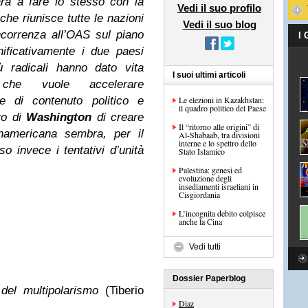
ara a fare lo stesso con la
Vedi il suo profilo
he riunisce tutte le nazioni
Vedi il suo blog
correnza all’OAS sul piano
I
ificativamente i due paesi
ù radicali hanno dato vita
I suoi ultimi articoli
e che vuole accelerare
he di contenuto politico e
Le elezioni in Kazakhstan:
il quadro politico del Paese
ivo di
Washington
di creare
Il “ritorno alle origini” di
namericana sembra, per il
Al-Shabaab, tra divisioni
interne e lo spettro dello
o invece i tentativi d’unità
Stato Islamico
Palestina: genesi ed
evoluzione degli
insediamenti israeliani in
Cisgiordania
L’incognita debito colpisce
anche la Cina
Vedi tutti
Dossier Paperblog
 del multipolarismo
(Tiberio
Diaz