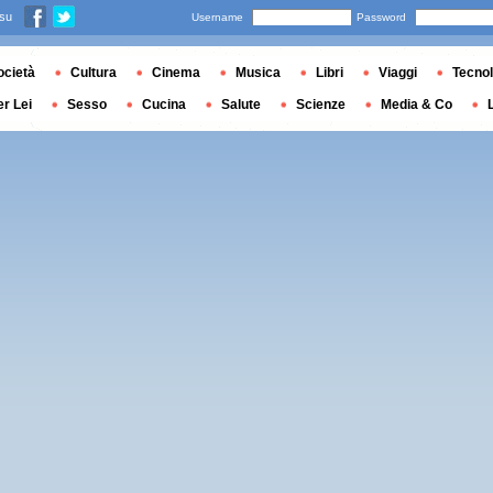
 su
Username
Password
ocietà
Cultura
Cinema
Musica
Libri
Viaggi
Tecnol
er Lei
Sesso
Cucina
Salute
Scienze
Media & Co