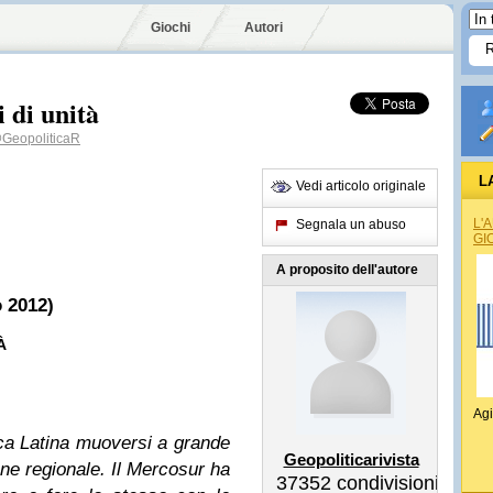
Giochi
Autori
 di unità
GeopoliticaR
L
Vedi articolo originale
L'
Segnala un abuso
GI
A proposito dell'autore
o 2012)
À
Agi
ica Latina muoversi a grande
Geopoliticarivista
ione regionale. Il Mercosur ha
37352
condivisioni