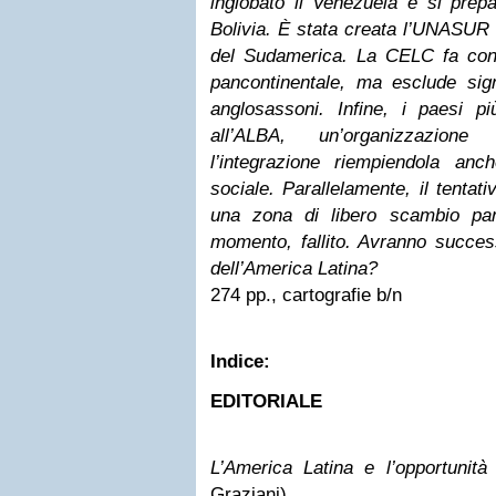
inglobato il Venezuela e si prep
Bolivia. È stata creata l’UNASUR c
del Sudamerica. La CELC fa con
pancontinentale, ma esclude sign
anglosassoni. Infine, i paesi pi
all’ALBA, un’organizzazion
l’integrazione riempiendola anc
sociale. Parallelamente, il tentat
una zona di libero scambio pa
momento, fallito. Avranno success
dell’America Latina?
274 pp., cartografie b/n
Indice:
EDITORIALE
L’America Latina e l’opportunità
Graziani)