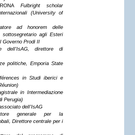
UTRONA
Fulbright scholar
ternazionali (University of
natore ad honorem delle
 sottosegretario agli Esteri
l Governo Prodi II
te dell’IsAG, direttore di
ze politiche, Emporia State
érences in Studi iberici e
 Réunion)
gistrale in Intermediazione
di Perugia)
associato dell’IsAG
rettore generale per la
bali, Direttore centrale per i