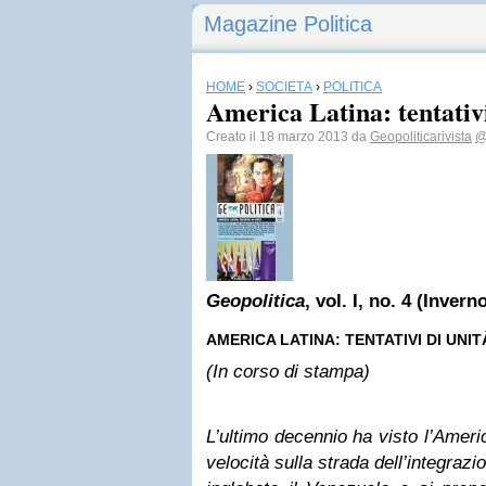
Magazine Politica
HOME
›
SOCIETÀ
›
POLITICA
America Latina: tentativi
Creato il 18 marzo 2013 da
Geopoliticarivista
@
Geopolitica
, vol. I, no. 4 (Invern
AMERICA LATINA: TENTATIVI DI UNIT
(In corso di stampa)
L’ultimo decennio ha visto l’Amer
velocità sulla strada dell’integraz