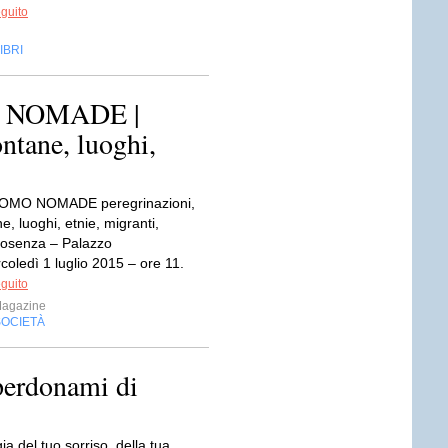
eguito
IBRI
 NOMADE |
ontane, luoghi,
UOMO NOMADE peregrinazioni,
ne, luoghi, etnie, migranti,
osenza – Palazzo
oledì 1 luglio 2015 – ore 11.
eguito
Magazine
SOCIETÀ
perdonami di
ia del tuo sorriso, della tua