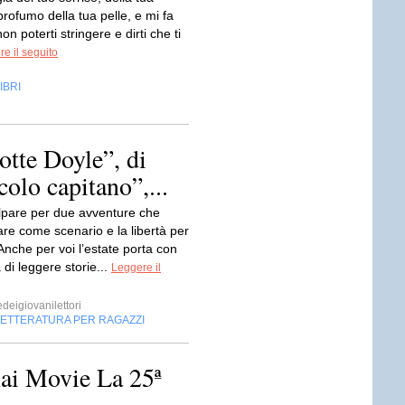
 profumo della tua pelle, e mi fa
on poterti stringere e dirti che ti
e il seguito
IBRI
otte Doyle”, di
colo capitano”,...
alpare per due avventure che
re come scenario e la libertà per
nche per voi l’estate porta con
a di leggere storie...
Leggere il
edeigiovanilettori
LETTERATURA PER RAGAZZI
Rai Movie La 25ª