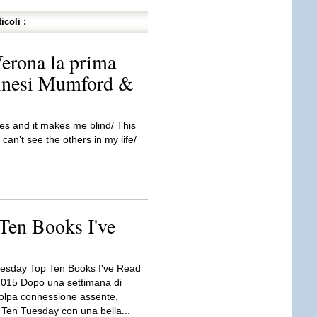
icoli :
Verona la prima
ndinesi Mumford &
hes and it makes me blind/ This
 can’t see the others in my life/
Ten Books I've
esday Top Ten Books I've Read
2015 Dopo una settimana di
olpa connessione assente,
 Ten Tuesday con una bella...