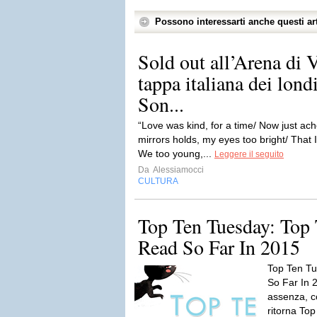
Possono interessarti anche questi art
Sold out all’Arena di 
tappa italiana dei lo
Son...
“Love was kind, for a time/ Now just ac
mirrors holds, my eyes too bright/ That I
We too young,...
Leggere il seguito
Da
Alessiamocci
CULTURA
Top Ten Tuesday: Top 
Read So Far In 2015
Top Ten Tu
So Far In 
assenza, c
ritorna Top