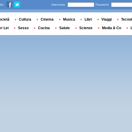
 su
Username
Password
ocietà
Cultura
Cinema
Musica
Libri
Viaggi
Tecnol
er Lei
Sesso
Cucina
Salute
Scienze
Media & Co