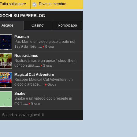
Tutto sull'autore
Diventa membro
 GIOCHI SU PAPERBLOG
Arcade
Casino'
Rompicapo
Pacman
Pac-Man é un video gioco creato nel
1979 da Toru......
Gioca
Nostradamus
Nostradamus è un gioco " shoot them
up" con una......
Gioca
Magical Cat Adventure
Riscopri Magical Cat Adventure, un
gioco d'arcade......
Gioca
Snake
Snake è un videogioco presente in
molti......
Gioca
Scopri lo spazio giochi di