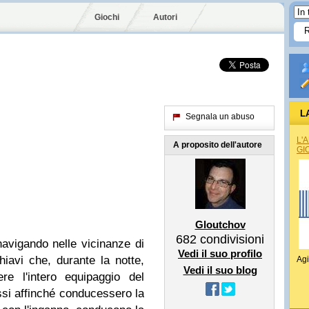
Giochi
Autori
L
Segnala un abuso
L'
A proposito dell'autore
GI
Gloutchov
682
condivisioni
avigando nelle vicinanze di
Vedi il suo profilo
iavi che, durante la notte,
Agi
Vedi il suo blog
re l'intero equipaggio del
ssi affinché conducessero la