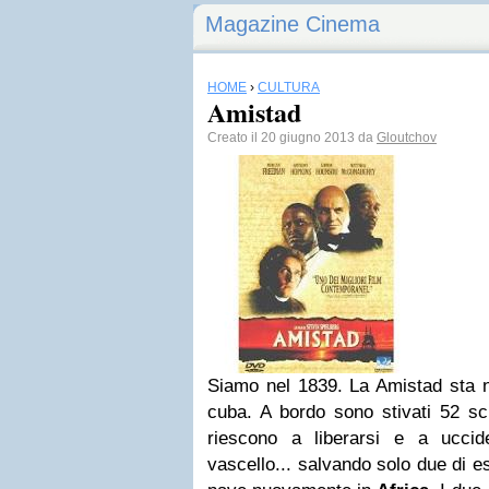
Magazine Cinema
HOME
›
CULTURA
Amistad
Creato il 20 giugno 2013 da
Gloutchov
Siamo nel 1839. La Amistad sta n
cuba. A bordo sono stivati 52 sch
riescono a liberarsi e a uccide
vascello... salvando solo due di e