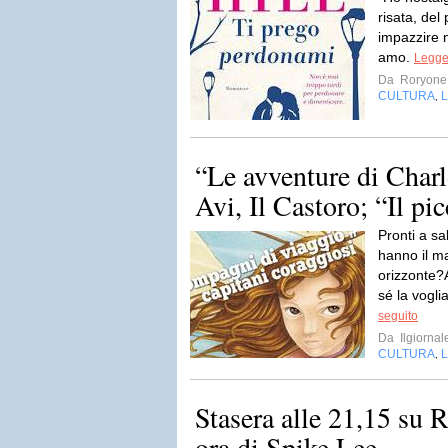
risata, del
impazzire n
amo.
Legger
Da
Roryone
CULTURA
L
,
“Le avventure di Charl
Avi, Il Castoro; “Il pic
Pronti a s
hanno il ma
orizzonte?A
sé la vogli
seguito
Da
Ilgiornal
CULTURA
,
Stasera alle 21,15 su 
ora di Spike Lee