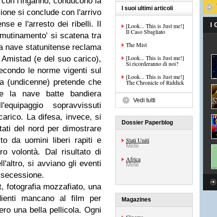
, con l'inganno, conducono la
I suoi ultimi articoli
llione si conclude con l'arrivo
se e l'arresto dei ribelli. Il
I
[Look... This is Just me!]
Il Caso Sbagliato
utinamento' si scatena tra
The Mist
la nave statunitense reclama
[Look... This is Just me!]
la Amistad (e del suo carico),
Si ricorderanno di noi?
secondo le norme vigenti sul
[Look... This is Just me!]
na (undicenne) pretende che
The Chronicle of Riddick
che la nave batte bandiera
Vedi tutti
equipaggio sopravvissuti
arico. La difesa, invece, si
Dossier Paperblog
stati del nord per dimostrare
ito da uomini liberi rapiti e
Stati Uniti
Mete
ro volontà. Dal risultato di
Africa
'altro, si avviano gli eventi
Mete
 secessione.
, fotografia mozzafiato, una
edienti mancano al film per
Magazines
ro una bella pellicola. Ogni