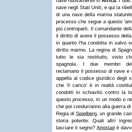
nave nuovamente in
Africa
. I due
nave negli Stati Uniti, e qui la ribe
di una nave della marina statuniten
processo che segue a questo 'amm
più controparti. Il comandante del
il diritto di avere il possesso del
in quanto l'ha condotta in salvo 
diritto marino. La regina di Spag
tutto le sia restituito, visto 
spagnola. I due membri dell'
reclamano il possesso di nave e c
appella al codice giuridico degli 
che 'il carico' è in realtà costitu
condotti in schiavitù contro la lo
questo processo, in un modo o nell
che poi condurranno alla guerra di
Regia di
Spielberg
, un grande cast
storia potente. Quali altri ingr
lasciare il segno?
Amistad
è davve