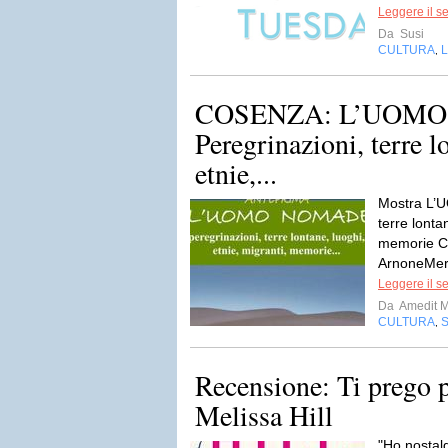
Leggere il s
Da
Susi
CULTURA
L
,
COSENZA: L’UOMO
Peregrinazioni, terre l
etnie,...
Mostra L’
terre lonta
memorie C
ArnoneMerc
Leggere il s
Da
Amedit 
CULTURA
,
Recensione: Ti prego 
Melissa Hill
"Ho nostalg