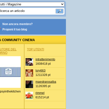
Non ancora membro?
Proponi il tuo blog
A COMMUNITY CINEMA
AUTORE DEL
TOP UTENTI
ORNO
intrattenimento
1608418 pt
lory663
1211328 pt
maestrarosalba
1126395 pt
psyinthekitchen
rimmel
615214 pt