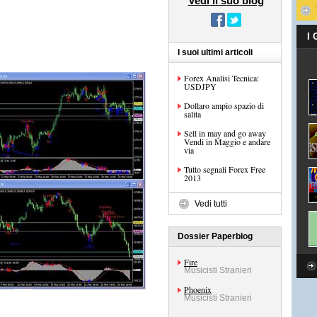
Vedi il suo blog
I
I suoi ultimi articoli
Forex Analisi Tecnica:
USDJPY
Dollaro ampio spazio di
salita
Sell in may and go away
Vendi in Maggio e andare
via
Tutto segnali Forex Free
2013
Vedi tutti
Dossier Paperblog
Fire
Musicisti Stranieri
Phoenix
Musicisti Stranieri