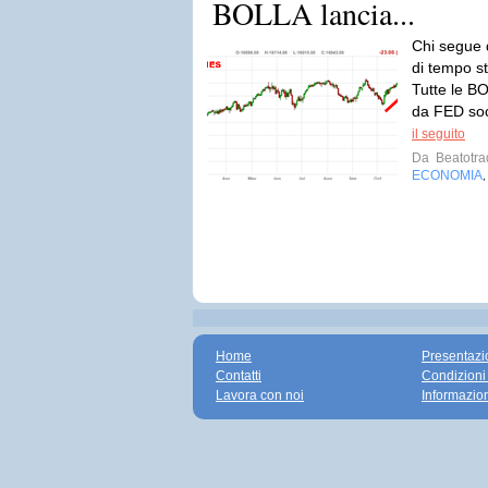
BOLLA lancia...
Chi segue 
di tempo s
Tutte le BO
da FED soc
il seguito
Da
Beatotra
ECONOMIA
Home
Presentazi
Contatti
Condizioni
Lavora con noi
Informazio