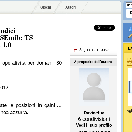
Giochi
Autori
indici
TSEmib: TS
 1.0
L
Segnala un abuso
L'
A proposito dell'autore
a: operatività per domani 30
GI
2012
utte le posizioni in gain!….
Agi
linea azzurra.
Davidefuc
6
condivisioni
Vedi il suo profilo