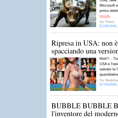
Cola, Nike 
Microsoft e
primo telef
seguito
Da
Pukos
ECONOMIA
Ripresa in USA: non è
spacciando una version
Mah?... Tut
USA e l'op
salvato la G
quantitativ
Da
Beatotra
ECONOMIA
BUBBLE BUBBLE BU
l'inventore del modern