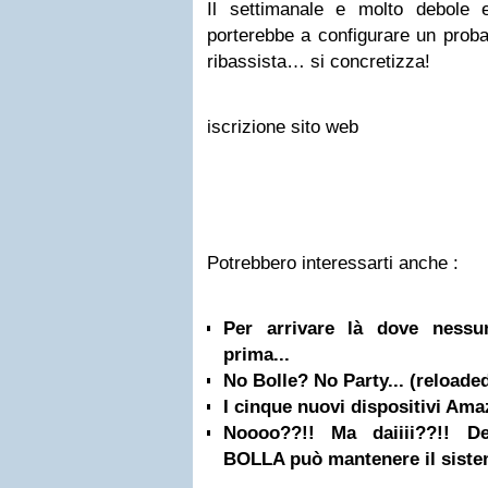
Il settimanale e molto debole 
porterebbe a configurare un proba
ribassista… si concretizza!
iscrizione sito web
Potrebbero interessarti anche :
Per arrivare là dove ness
prima...
No Bolle? No Party... (reloade
I cinque nuovi dispositivi Am
Noooo??!! Ma daiiii??!! D
BOLLA può mantenere il siste