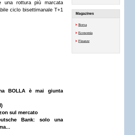
e una rottura più marcata
bile ciclo bisettimanale T+1
Magazines
Borsa
Economia
Finanze
una BOLLA è mai giunta
d)
azon sul mercato
eutsche Bank: solo una
ma...