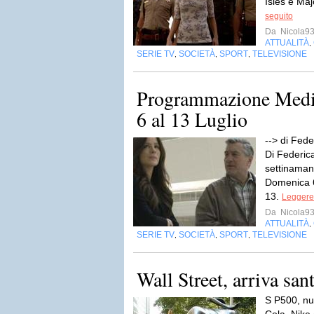
Isles e Maj
seguito
Da
Nicola9
ATTUALITÀ
,
SERIE TV
SOCIETÀ
SPORT
TELEVISIONE
,
,
,
Programmazione Medi
6 al 13 Luglio
--> di Fede
Di Federic
settinaman
Domenica 6
13.
Leggere 
Da
Nicola9
ATTUALITÀ
,
SERIE TV
SOCIETÀ
SPORT
TELEVISIONE
,
,
,
Wall Street, arriva san
S P500, nu