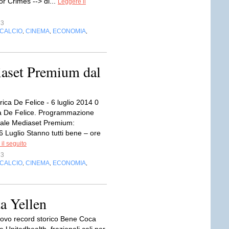
or Crimes --> di...
Leggere il
33
CALCIO
CINEMA
ECONOMIA
,
,
,
aset Premium dal
rica De Felice - 6 luglio 2014 0
a De Felice. Programmazione
ale Mediaset Premium:
 Luglio Stanno tutti bene – ore
il seguito
33
CALCIO
CINEMA
ECONOMIA
,
,
,
ta Yellen
ovo record storico Bene Coca