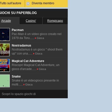
Tutto sull'autore
Diventa membro
 GIOCHI SU PAPERBLOG
Arcade
Casino'
Rompicapo
Pacman
Pac-Man é un video gioco creato nel
1979 da Toru......
Gioca
Nostradamus
Nostradamus è un gioco " shoot them
up" con una......
Gioca
Magical Cat Adventure
Riscopri Magical Cat Adventure, un
gioco d'arcade......
Gioca
Snake
Snake è un videogioco presente in
molti......
Gioca
Scopri lo spazio giochi di