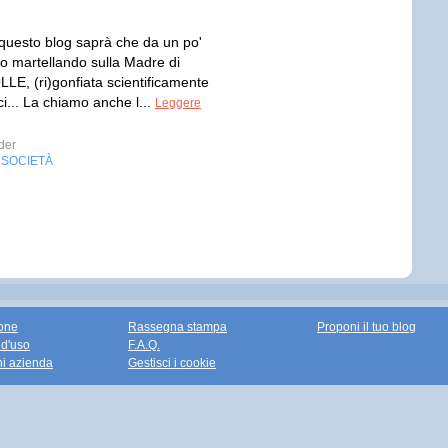
questo blog saprà che da un po'
to martellando sulla Madre di
LLE, (ri)gonfiata scientificamente
i... La chiamo anche l...
Leggere
der
SOCIETÀ
,
one
Rassegna stampa
Proponi il tuo blog
 d'uso
F.A.Q.
ni azienda
Gestisci i cookie