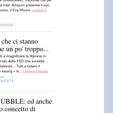
e Unitedhealth, frazionali cali per
d Intel. Amazon presenta il suo
onino, il Fire Phone.
Leggere il
FINANZE
,
 che ci stanno
e un po' troppo...
ti a magnificare la Ripresa in
erato della FED che avrebbe
alassia... Tutti a lodare il
e easing = lo...
Leggere il seguito
der
SOCIETÀ
,
BBLE: ed anche
o concetto di