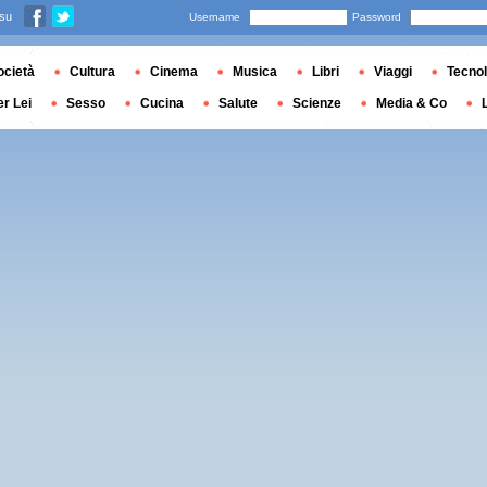
 su
Username
Password
ocietà
Cultura
Cinema
Musica
Libri
Viaggi
Tecnol
er Lei
Sesso
Cucina
Salute
Scienze
Media & Co