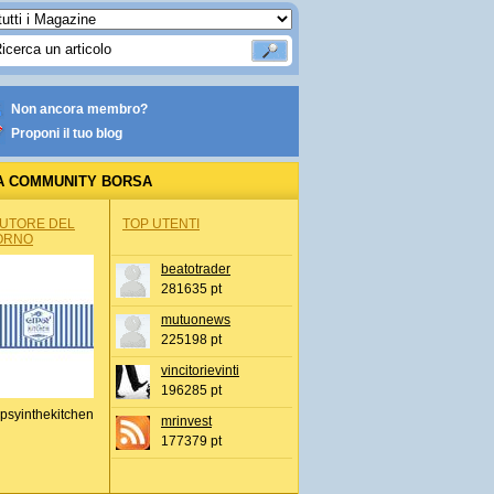
Non ancora membro?
Proponi il tuo blog
A COMMUNITY BORSA
AUTORE DEL
TOP UTENTI
ORNO
beatotrader
281635 pt
mutuonews
225198 pt
vincitorievinti
196285 pt
psyinthekitchen
mrinvest
177379 pt