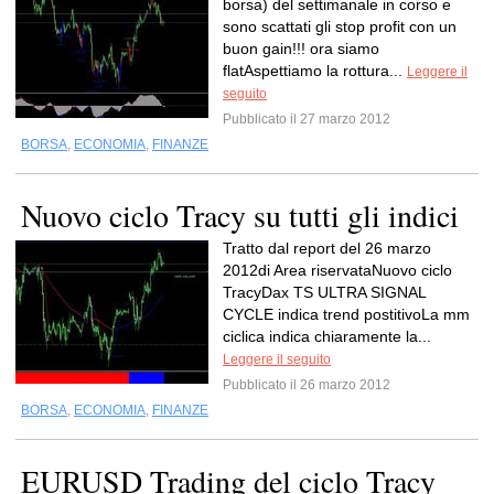
borsa) del settimanale in corso e
sono scattati gli stop profit con un
buon gain!!! ora siamo
flatAspettiamo la rottura...
Leggere il
seguito
Pubblicato il 27 marzo 2012
BORSA
,
ECONOMIA
,
FINANZE
Nuovo ciclo Tracy su tutti gli indici
Tratto dal report del 26 marzo
2012di Area riservataNuovo ciclo
TracyDax TS ULTRA SIGNAL
CYCLE indica trend postitivoLa mm
ciclica indica chiaramente la...
Leggere il seguito
Pubblicato il 26 marzo 2012
BORSA
,
ECONOMIA
,
FINANZE
EURUSD Trading del ciclo Tracy