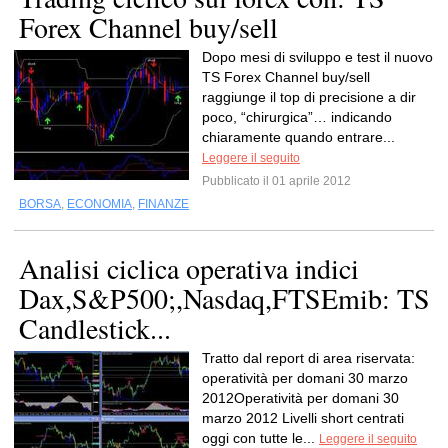
Forex Channel buy/sell
Dopo mesi di sviluppo e test il nuovo
TS Forex Channel buy/sell
raggiunge il top di precisione a dir
poco, “chirurgica”… indicando
chiaramente quando entrare...
Leggere il seguito
Pubblicato il 01 aprile 2012
BORSA
,
ECONOMIA
,
FINANZE
Analisi ciclica operativa indici
Dax,S&P500;,Nasdaq,FTSEmib: TS
Candlestick...
Tratto dal report di area riservata:
operatività per domani 30 marzo
2012Operatività per domani 30
marzo 2012 Livelli short centrati
oggi con tutte le...
Leggere il seguito