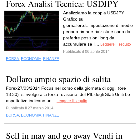
Forex Analisi Tecnica: USDJPY
Analizziamo la coppia USDJPY
Grafico su
giornaliero:L’impostazione di medio
periodo rimane rialzista e sono da
preferire posizioni long da
accumulare se il...
Leggere il seguito
Pubblicato il 06 aprile 2014
BORSA
,
ECONOMIA
,
FINANZE
Dollaro ampio spazio di salita
Forex27/03/2014 Focus nel corso della giornata di oggi, (ore
13:30) si rivolge alla terza revisione del PIL degli Stati Uniti Le
aspettative indicano un...
Leggere il seguito
Pubblicato il 27 marzo 2014
BORSA
,
ECONOMIA
,
FINANZE
Sell in may and go away Vendi in