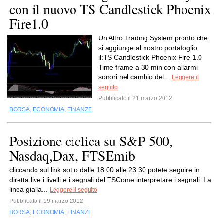
con il nuovo TS Candlestick Phoenix
Fire1.0
Un Altro Trading System pronto che
si aggiunge al nostro portafoglio
il:TS Candlestick Phoenix Fire 1.0
Time frame a 30 min con allarmi
sonori nel cambio del...
Leggere il
seguito
Pubblicato il 21 marzo 2012
BORSA
,
ECONOMIA
,
FINANZE
Posizione ciclica su S&P 500,
Nasdaq,Dax, FTSEmib
cliccando sul link sotto dalle 18:00 alle 23:30 potete seguire in
diretta live i livelli e i segnali del TSCome interpretare i segnali: La
linea gialla...
Leggere il seguito
Pubblicato il 19 marzo 2012
BORSA
,
ECONOMIA
,
FINANZE