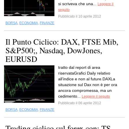
si scriveva che una...
Leggere il
seguito
Pubblicato il 10 aprile 2012
BORSA
,
ECONOMIA
,
FINANZE
Il Punto Ciclico: DAX, FTSE Mib,
S&P500;, Nasdaq, DowJones,
EURUSD
tratto dal report di area
riservataGrafici Daily relativo
all’indice e non al future.DAXLa
situazione sul Dax non è per ora
ancora compromessa, ma un
cedimento...
Leggere il seguito
Pubblicato il 06 aprile 2012
BORSA
,
ECONOMIA
,
FINANZE
Trading ciclico sul forex con: TS