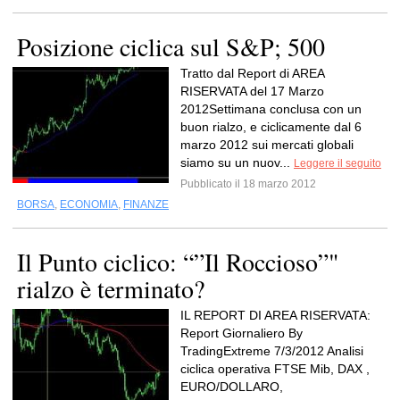
Posizione ciclica sul S&P; 500
Tratto dal Report di AREA
RISERVATA del 17 Marzo
2012Settimana conclusa con un
buon rialzo, e ciclicamente dal 6
marzo 2012 sui mercati globali
siamo su un nuov...
Leggere il seguito
Pubblicato il 18 marzo 2012
BORSA
,
ECONOMIA
,
FINANZE
Il Punto ciclico: “”Il Roccioso”"
rialzo è terminato?
IL REPORT DI AREA RISERVATA:
Report Giornaliero By
TradingExtreme 7/3/2012 Analisi
ciclica operativa FTSE Mib, DAX ,
EURO/DOLLARO,