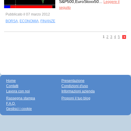
S&P500,EuroStoxx50...
Leggere il
seguito
Pubblicato il 07 marzo 2012
BORSA
,
ECONOMIA
,
FINANZE
1
2
3
4
5
Home
Presentazione
Contatti
Condizioni d'uso
Lavora con noi
Informazioni azienda
Rassegna stampa
Proponi il tuo blog
F.A.Q.
Gestisci i cookie