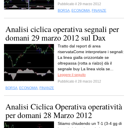
Pubblicato il 29 marzo 2012
BORSA
,
ECONOMIA
,
FINANZE
Analisi ciclica operativa segnali per
domani 29 marzo 2012 sul Dax
Tratto dal report di area
riservataCome interpretare i segnali:
La linea gialla orizzontale se
oltrepassa (rotta a rialzo) dà il
segnale buy La linea viola se...
Leggere il seguito
Pubblicato il 28 marzo 2012
BORSA
,
ECONOMIA
,
FINANZE
Analisi Ciclica Operativa operatività
per domani 28 Marzo 2012
Stiamo chiudendo un T-1 (3-4 gg di