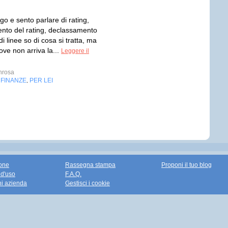
o e sento parlare di rating,
to del rating, declassamento
di linee so di cosa si tratta, ma
ove non arriva la...
Leggere il
nrosa
FINANZE
PER LEI
,
,
one
Rassegna stampa
Proponi il tuo blog
 d'uso
F.A.Q.
ni azienda
Gestisci i cookie