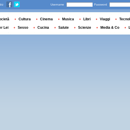
 su
Username
Password
ocietà
Cultura
Cinema
Musica
Libri
Viaggi
Tecnol
er Lei
Sesso
Cucina
Salute
Scienze
Media & Co