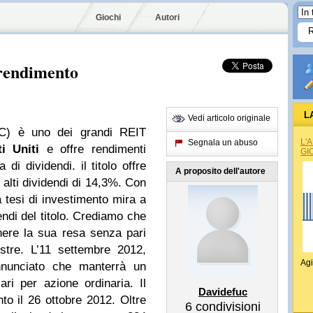
Giochi
Autori
o rendimento
L
Vedi articolo originale
) è uno dei grandi REIT
L'
Segnala un abuso
ti Uniti
e offre rendimenti
GI
 di dividendi. il titolo offre
A proposito dell'autore
 alti dividendi di 14,3%. Con
a tesi di investimento mira a
dendi del titolo. Crediamo che
nere la sua resa senza pari
stre. L’11 settembre 2012,
Agi
nunciato che manterrà un
ari per azione ordinaria. Il
Davidefuc
o il 26 ottobre 2012. Oltre
6
condivisioni