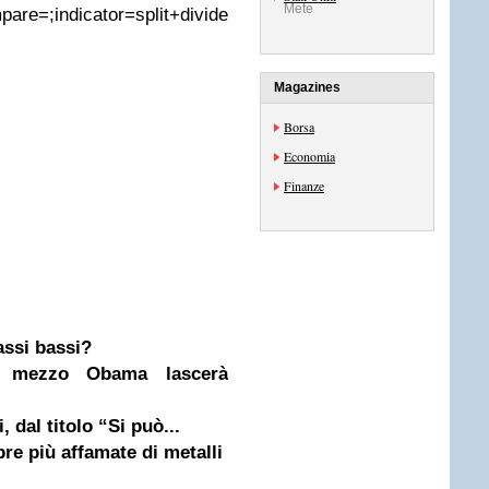
Mete
re=;indicator=split+dividend+ema+volume;charttype=area;
Magazines
Borsa
Economia
Finanze
assi bassi?
mezzo Obama lascerà
, dal titolo “Si può...
re più affamate di metalli