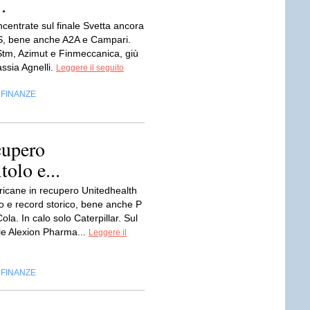
.
centrate sul finale Svetta ancora
, bene anche A2A e Campari.
Stm, Azimut e Finmeccanica, giù
assia Agnelli.
Leggere il seguito
FINANZE
,
cupero
tolo e...
icane in recupero Unitedhealth
olo e record storico, bene anche P
la. In calo solo Caterpillar. Sul
e Alexion Pharma...
Leggere il
FINANZE
,