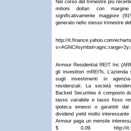
Nel corso del trimestre più recent
milioni dollari con margi
significativamente maggiore (9
generato nello stesso trimestre de
http://it.finance.yahoo.com/echart
s=AGNC#symbol=agnc;range=2y;com
Armour Residential REIT Inc (ARR)
gli investitori mREITs. L’azienda
sugli investimenti in agenzia
residenziali. La società residen
Backed Securities è composto da 
tasso variabile e tasso fisso resi
ipoteca emessi o garantiti da
dividend yield molto interessante 
Armour paga un mensile interessa
$ 0,09. http://it.financ