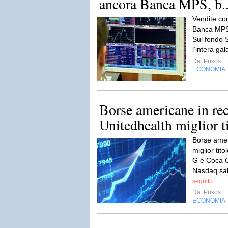
ancora Banca MPS, b..
Vendite con
Banca MPS
Sul fondo 
l’intera gal
Da
Pukos
ECONOMIA
Borse americane in re
Unitedhealth miglior ti
Borse amer
miglior tit
G e Coca Co
Nasdaq sal
seguito
Da
Pukos
ECONOMIA