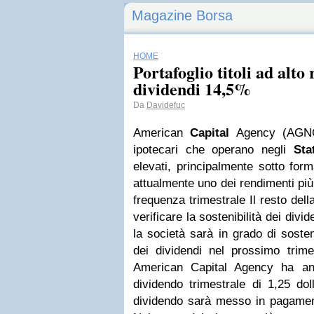
Magazine Borsa
HOME
Portafoglio titoli ad alt
dividendi 14,5%
Da
Davidefuc
American
Capital
Agency (AGNC
ipotecari che operano negli
Sta
elevati, principalmente sotto forma
attualmente uno dei rendimenti più
frequenza trimestrale Il resto dell
verificare la sostenibilità dei divi
la società sarà in grado di soste
dei dividendi nel prossimo trime
American Capital Agency ha an
dividendo trimestrale di 1,25 doll
dividendo sarà messo in pagament