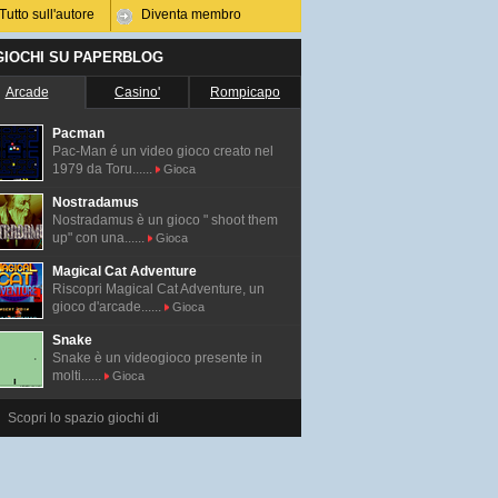
Tutto sull'autore
Diventa membro
 GIOCHI SU PAPERBLOG
Arcade
Casino'
Rompicapo
Pacman
Pac-Man é un video gioco creato nel
1979 da Toru......
Gioca
ea;crosshair=on;ohlcvalues=0;logscale=off;source=undefi
Nostradamus
Nostradamus è un gioco " shoot them
up" con una......
Gioca
Magical Cat Adventure
Riscopri Magical Cat Adventure, un
gioco d'arcade......
Gioca
Snake
Snake è un videogioco presente in
molti......
Gioca
Scopri lo spazio giochi di