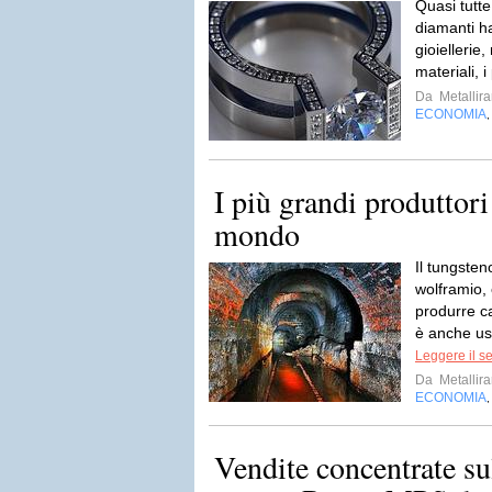
Quasi tutt
diamanti ha
gioiellerie,
materiali, i
Da
Metallira
ECONOMIA
I più grandi produttori
mondo
Il tungste
wolframio,
produrre cav
è anche usa
Leggere il s
Da
Metallira
ECONOMIA
Vendite concentrate sul