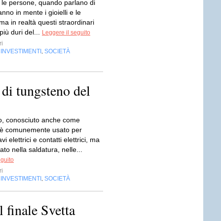
e le persone, quando parlano di
nno in mente i gioielli e le
 ma in realtà questi straordinari
 più duri del...
Leggere il seguito
ri
INVESTIMENTI
SOCIETÀ
,
,
 di tungsteno del
no, conosciuto anche come
 è comunemente usato per
i elettrici e contatti elettrici, ma
to nella saldatura, nelle...
eguito
ri
INVESTIMENTI
SOCIETÀ
,
,
 finale Svetta