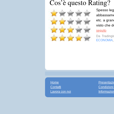
Cos’è questo Rating?
Spesso legg
abbassamen
etc. a gran
visto che d
seguito
Da
Tradingi
ECONOMIA
Home
Presentazi
Contatti
Condizioni
Lavora con noi
Informazio