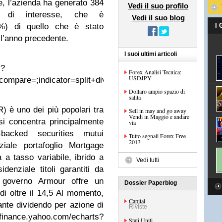
e, l’azienda ha generato 384
Vedi il suo profilo
ne di interesse, che è
Vedi il suo blog
1%) di quello che è stato
I
ll’anno precedente.
I suoi ultimi articoli
s?
Forex Analisi Tecnica:
USDJPY
pare=;indicator=split+dividend+ema+volume;charttype=ar
Dollaro ampio spazio di
salita
 è uno dei più popolari tra
Sell in may and go away
Vendi in Maggio e andare
 si concentra principalmente
via
-backed securities mutui
Tutto segnali Forex Free
2013
ziale portafoglio Mortgage
a tasso variabile, ibrido a
Vedi tutti
denziale titoli garantiti da
l governo Armour offre un
Dossier Paperblog
di oltre il 14,5 Al momento,
Capital
nte dividendo per azione di
Riviste
e.yahoo.com/echarts?
Stati Uniti