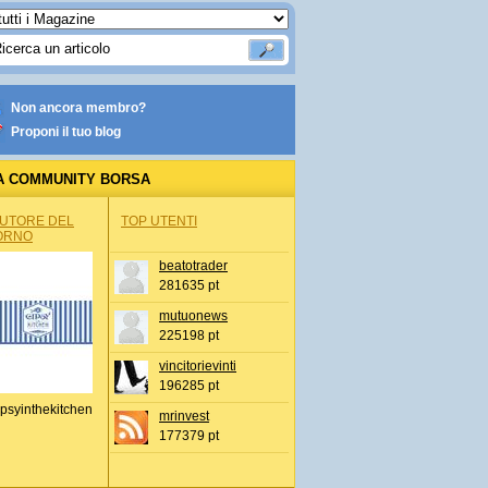
Non ancora membro?
Proponi il tuo blog
A COMMUNITY BORSA
AUTORE DEL
TOP UTENTI
ORNO
beatotrader
281635 pt
mutuonews
225198 pt
vincitorievinti
196285 pt
psyinthekitchen
mrinvest
177379 pt