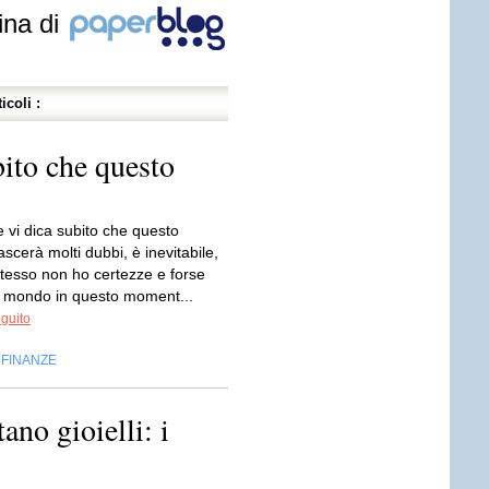
ina di
icoli :
bito che questo
 vi dica subito che questo
lascerà molti dubbi, è inevitabile,
stesso non ho certezze e forse
 mondo in questo moment...
eguito
FINANZE
,
no gioielli: i