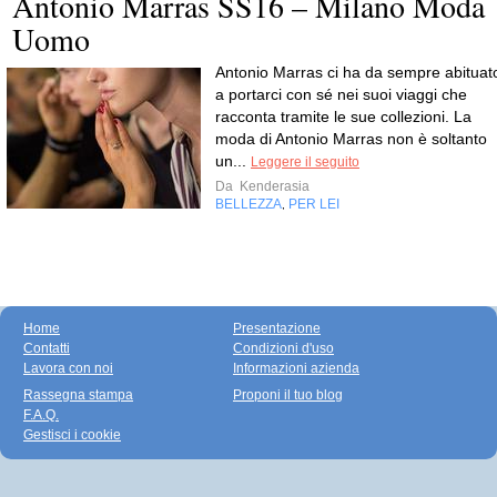
Antonio Marras SS16 – Milano Moda
Uomo
Antonio Marras ci ha da sempre abituat
a portarci con sé nei suoi viaggi che
racconta tramite le sue collezioni. La
moda di Antonio Marras non è soltanto
un...
Leggere il seguito
Da
Kenderasia
BELLEZZA
PER LEI
,
Home
Presentazione
Contatti
Condizioni d'uso
Lavora con noi
Informazioni azienda
Rassegna stampa
Proponi il tuo blog
F.A.Q.
Gestisci i cookie