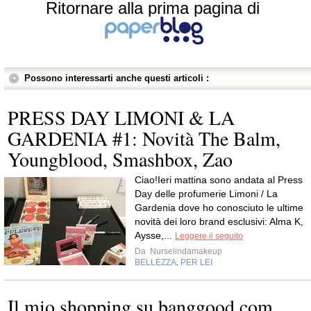
Ritornare alla prima pagina di
Possono interessarti anche questi articoli :
PRESS DAY LIMONI & LA
GARDENIA #1: Novità The Balm,
Youngblood, Smashbox, Zao
Ciao!Ieri mattina sono andata al Press
Day delle profumerie Limoni / La
Gardenia dove ho conosciuto le ultime
novità dei loro brand esclusivi: Alma K,
Aysse,...
Leggere il seguito
Da
Nurselindamakeup
BELLEZZA
PER LEI
,
Il mio shopping su banggood.com