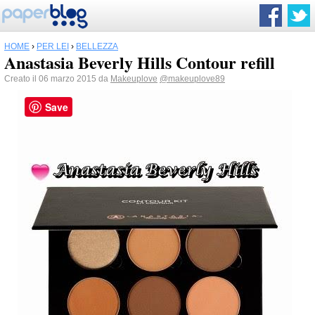
HOME
›
PER LEI
›
BELLEZZA
Anastasia Beverly Hills Contour refill
Creato il 06 marzo 2015 da
Makeuplove
@makeuplove89
Save