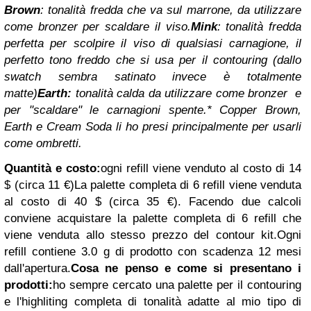
Brown
: tonalità fredda che va sul marrone, da utilizzare
come bronzer per scaldare il viso.
Mink
: tonalità fredda
perfetta per scolpire il viso di qualsiasi carnagione, il
perfetto tono freddo che si usa per il contouring (dallo
swatch sembra satinato invece è totalmente
matte)
Earth:
tonalità calda da utilizzare come bronzer e
per "scaldare" le carnagioni spente.
* Copper Brown,
Earth e Cream Soda li ho presi principalmente per usarli
come ombretti.
Quantità e costo:
ogni refill viene venduto al costo di 14
$ (circa 11 €)
La palette completa di 6 refill viene venduta
al costo di 40 $ (circa 35 €).
Facendo due calcoli
conviene acquistare la palette completa di 6 refill che
viene venduta allo stesso prezzo del contour kit.
Ogni
refill contiene 3.0 g di prodotto con scadenza 12 mesi
dall'apertura.
Cosa ne penso e come si presentano i
prodotti:
ho sempre cercato una palette per il contouring
e l'highliting completa di tonalità adatte al mio tipo di