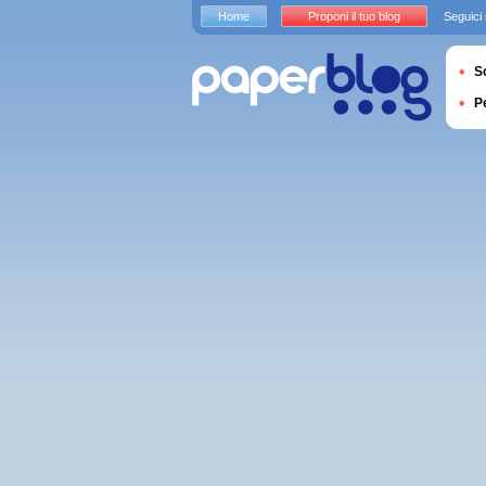
Home
Proponi il tuo blog
Seguici
S
P