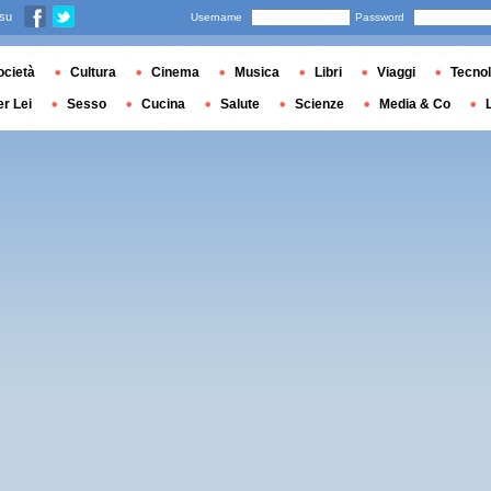
 su
Username
Password
ocietà
Cultura
Cinema
Musica
Libri
Viaggi
Tecnol
er Lei
Sesso
Cucina
Salute
Scienze
Media & Co