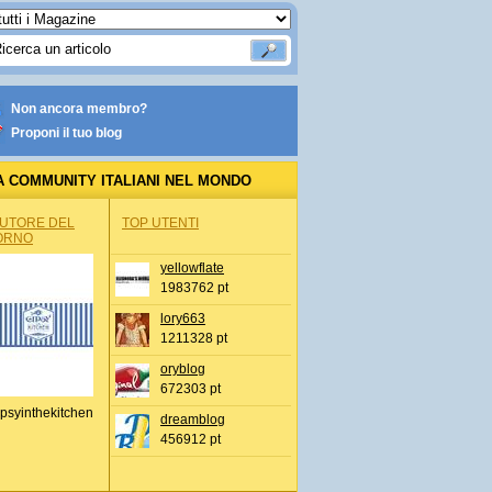
Non ancora membro?
Proponi il tuo blog
A COMMUNITY ITALIANI NEL MONDO
AUTORE DEL
TOP UTENTI
ORNO
yellowflate
1983762 pt
lory663
1211328 pt
oryblog
672303 pt
psyinthekitchen
dreamblog
456912 pt