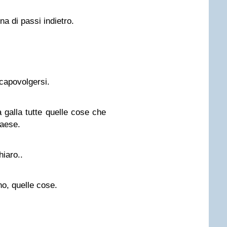
ina di passi indietro.
capovolgersi.
 galla tutte quelle cose che
paese.
hiaro..
no, quelle cose.