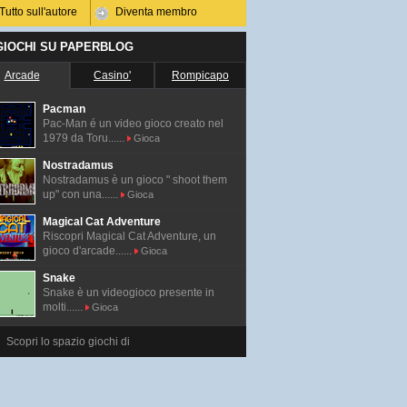
Tutto sull'autore
Diventa membro
 GIOCHI SU PAPERBLOG
Arcade
Casino'
Rompicapo
Pacman
Pac-Man é un video gioco creato nel
1979 da Toru......
Gioca
Nostradamus
Nostradamus è un gioco " shoot them
up" con una......
Gioca
Magical Cat Adventure
Riscopri Magical Cat Adventure, un
gioco d'arcade......
Gioca
Snake
Snake è un videogioco presente in
molti......
Gioca
Scopri lo spazio giochi di