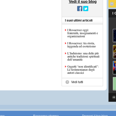
Vedi il suo blog
I
I suoi ultimi articoli
I Rosacroce oggi:
fraternità, insegnamenti e
organizzazioni
I Rosacroce: tra storia,
leggenda ed esoterismo
L’Induismo: una delle più
antiche tradizioni spirituali
dell’umanità
Oggetti “non identificati”:
Le testimonianze degli
autori classici
Vedi tutti