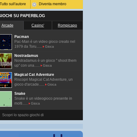
Tutto sull'autore
Diventa membro
 GIOCHI SU PAPERBLOG
Arcade
Casino'
Rompicapo
Pacman
Pac-Man é un video gioco creato nel
1979 da Toru......
Gioca
Nostradamus
Nostradamus è un gioco " shoot them
up" con una......
Gioca
Magical Cat Adventure
Riscopri Magical Cat Adventure, un
gioco d'arcade......
Gioca
Snake
Snake è un videogioco presente in
molti......
Gioca
Scopri lo spazio giochi di