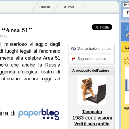
Giochi
Autori
a “Area 51”
abo2
l misterioso villaggio degli
L
Vedi articolo originale
i luoghi legati al fenomeno
mente alla celebre Area 51
L'
Segnala un abuso
GI
 però che anche la Russia
A proposito dell'autore
ggenda ufologica, teatro di
ontinuano ancora oggi ad
Agi
ina di
Tanogabo
1983
condivisioni
Vedi il suo profilo