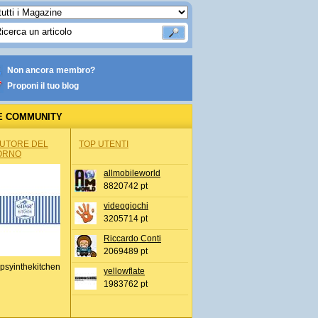
Non ancora membro?
Proponi il tuo blog
E COMMUNITY
AUTORE DEL
TOP UTENTI
ORNO
allmobileworld
8820742 pt
videogiochi
3205714 pt
Riccardo Conti
2069489 pt
psyinthekitchen
yellowflate
1983762 pt