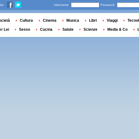
 su
Username
Password
ocietà
Cultura
Cinema
Musica
Libri
Viaggi
Tecnol
er Lei
Sesso
Cucina
Salute
Scienze
Media & Co