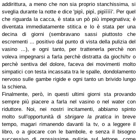
addirittura, a meno che non sia proprio stanchissima, si
sveglia durante la notte e dice 'pipì, pipì, pipììììì'. Per quel
che riguarda la cacca, è stata un pò più impegnativa; è
diventata immediatamente stitica e lo è stata per una
decina di giorni (sembravano sassi piuttosto che
escrementi ... positivo dal punto di vista della pulizia del
vasino ...), e ogni tanto, per trattenerla perchè non
voleva impegnarsi a farla perchè distratta da giochi/tv o
perchè sentiva del dolore, faceva dei movimenti molto
simpatici con testa incassata tra le spalle, dondolamento
nervoso sulle gambe rigide e ogni tanto un brivido lungo
la schiena.
Finalmente, però, in questi ultimi giorni sta provando
sempre più piacere a farla nel vasino o nel water con
riduttore. Noi, nei nostri incitamenti, abbiamo spinto
molto sull'opportunità di
sbrigare la pratica
in breve
tempo, magari rimanendo davanti la tv, o a leggere il
libro, o a giocare con le bambole, e senza il bisogno
successivo di grossissime pulizie sul lettone, come