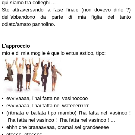
qui siamo tra colleghi ...
Sto attraversando la fase finale (non dovevo dirlo ?)
dell'abbandono da parte di mia figlia del tanto
odiato/amato pannolino.
L'approccio
mio e di mia moglie è quello entusiastico, tipo:
evvivaaaa, l'hai fatta nel vasinooooo
evvivaaaa, l'hai fatta nel wateeerrrrrr
(ritmata e ballata tipo mambo) l'ha fatta nel vasinoo !
l'ha fatta nel vasinoo ! l'ha fatta nel vasinoo ! ...
ehhh che braaaavaaa, oramai sei grandeeeee
etcccc, etccccc