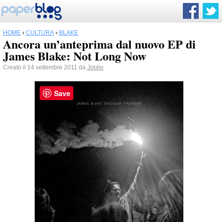
HOME
›
CULTURA
›
BLAKE
Ancora un’anteprima dal nuovo EP di
James Blake: Not Long Now
Creato il 14 settembre 2011 da
Joolio
Save