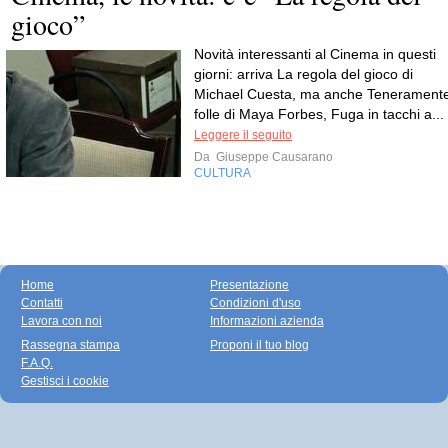
gioco”
Novità interessanti al Cinema in questi
giorni: arriva La regola del gioco di
Michael Cuesta, ma anche Tenerament
folle di Maya Forbes, Fuga in tacchi a...
Leggere il seguito
Da
Giuseppe Causarano
CULTURA
Home
Presentazione
Contatti
Condizioni d'uso
Lavora con noi
Informazioni azienda
Rassegna stampa
Proponi il tuo blog
F.A.Q.
Gestisci i cookie