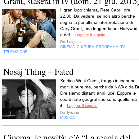
Grant, stasera in tv (dom. 21 giu. 2015
Il gran lupo chiama, Rete Capri, ore
22,30. Da vedere, se non altro perché
segna la penultima interpretazione di
Cary Grant, una leggenda adi Hollywod
e del...
Leggere il seguito
Da
Luigilocatelli
CINEMA
CULTURA
PROGRAMMI TV
,
,
,
TELEVISIONE
Nosaj Thing – Fated
Se dico West Coast, traggo in inganno
molti e pure me, perché da NWA o da Dr
Dre siamo distanti anni luce. Eppure le
coordinate geografiche sono quelle ma
il...
Leggere il seguito
Da
Iyezine
MUSICA
Cinema, le novità: c’è “La regola del