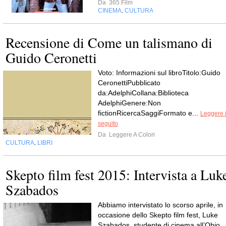
Da
365 Film
CINEMA
CULTURA
,
Recensione di Come un talismano di
Guido Ceronetti
Voto: Informazioni sul libroTitolo:Guido
CeronettiPubblicato
da:AdelphiCollana:Biblioteca
AdelphiGenere:Non
fictionRicercaSaggiFormato e...
Leggere i
seguito
Da
Leggere A Colori
CULTURA
LIBRI
,
Skepto film fest 2015: Intervista a Luk
Szabados
Abbiamo intervistato lo scorso aprile, in
occasione dello Skepto film fest, Luke
Szabados, studente di cinema all’Ohio