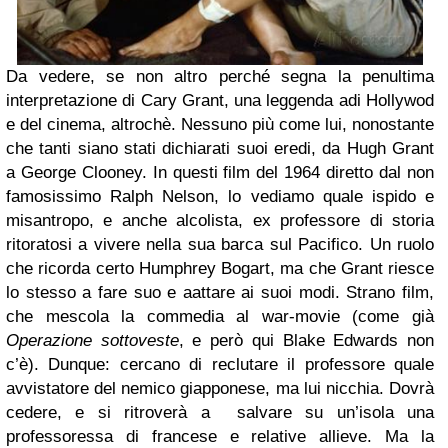
Da vedere, se non altro perché segna la penultima
interpretazione di Cary Grant, una leggenda adi Hollywod
e del cinema, altrochè. Nessuno più come lui, nonostante
che tanti siano stati dichiarati suoi eredi, da Hugh Grant
a George Clooney. In questi film del 1964 diretto dal non
famosissimo Ralph Nelson, lo vediamo quale ispido e
misantropo, e anche alcolista, ex professore di storia
ritoratosi a vivere nella sua barca sul Pacifico. Un ruolo
che ricorda certo Humphrey Bogart, ma che Grant riesce
lo stesso a fare suo e aattare ai suoi modi. Strano film,
che mescola la commedia al war-movie (come già
Operazione sottoveste
, e però qui Blake Edwards non
c’è). Dunque: cercano di reclutare il professore quale
avvistatore del nemico giapponese, ma lui nicchia. Dovrà
cedere, e si ritroverà a salvare su un’isola una
professoressa di francese e relative allieve. Ma la