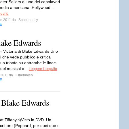
Peter Sellers di uno dei capolavori
edia americana: Hollywood...
eguito
bre 2011 da
Spaceoddity
E
Blake Edwards
or Victoria di Blake Edwards Uno
si che vede pubblico e critica
un trionfo su entrambe le linee.
 del musical e...
Leggere il seguito
o 2011 da
Cinemaleo
E
- Blake Edwards
at Tiffany's)Visto in DVD. Un
rittore (Peppard, per quei due o