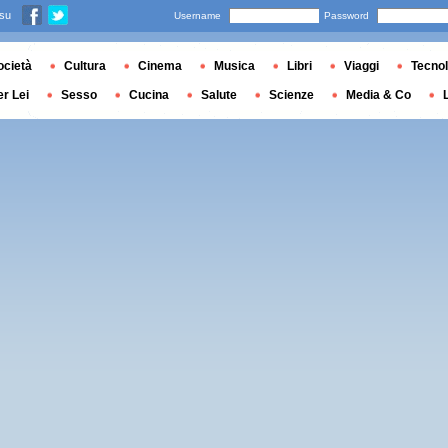
 su
Username
Password
ocietà
Cultura
Cinema
Musica
Libri
Viaggi
Tecnol
er Lei
Sesso
Cucina
Salute
Scienze
Media & Co