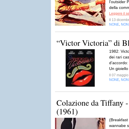
l'outsider 
della comm
Leggere il s
Il 13 dicem
NONE
NON
,
“Victor Victoria” di 
1982: Vict
dei rari ca
d’accordo: 
Un gioiello
Il 07 maggi
NONE
NON
,
Colazione da Tiffany 
(1961)
(Breakfast 
wannabe sc