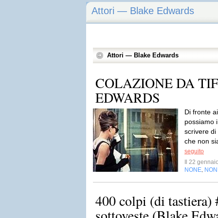
Attori — Blake Edwards
Attori — Blake Edwards
COLAZIONE DA TIF
EDWARDS
Di fronte a
possiamo i
scrivere d
che non sia
seguito
Il 22 genna
NONE
NON
,
400 colpi (di tastiera)
sottoveste (Blake Edw