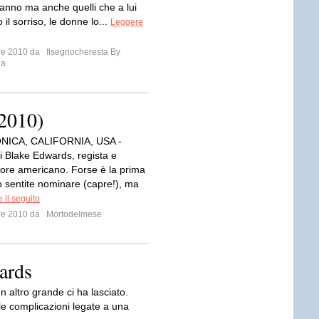
anno ma anche quelli che a lui
il sorriso, le donne lo...
Leggere
bre 2010 da
Ilsegnocheresta By
la
2010)
NICA, CALIFORNIA, USA -
 Blake Edwards, regista e
ore americano. Forse è la prima
lo sentite nominare (capre!), ma
 il seguito
bre 2010 da
Mortodelmese
ards
un altro grande ci ha lasciato.
le complicazioni legate a una