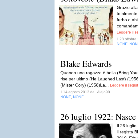
Grazie alla
totalmente 
furbo e abi
comandante
Leggere il s
Il 28 ottobr
NONE
NON
,
Blake Edwards
Quando una ragazza è bella (Bring Your
rise per ultimo (He Laughed Last) (195
(Mister Cory) (1958)La...
Leggere il segui
Il 14 agosto 2013 da
Alejo90
NONE
NONE
,
26 luglio 1922: Nasce
Il 26 lugl
il regista