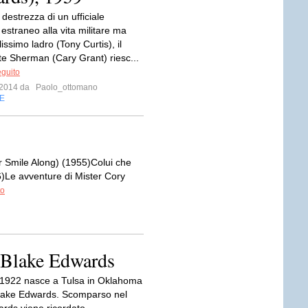
 destrezza di un ufficiale
estraneo alla vita militare ma
lissimo ladro (Tony Curtis), il
 Sherman (Cary Grant) riesc...
eguito
e 2014 da
Paolo_ottomano
E
 Smile Along) (1955)Colui che
6)Le avventure di Mister Cory
to
 Blake Edwards
io 1922 nasce a Tulsa in Oklahoma
 Blake Edwards. Scomparso nel