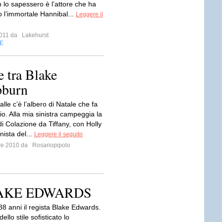
 lo sapessero è l’attore che ha
o l’immortale Hannibal...
Leggere il
 2011 da
Lakehurst
E
e tra Blake
pburn
alle c’è l’albero di Natale che fa
io. Alla mia sinistra campeggia la
i Colazione da Tiffany, con Holly
nista del...
Leggere il seguito
bre 2010 da
Rosariopipolo
BLAKE EDWARDS
88 anni il regista Blake Edwards.
ello stile sofisticato lo