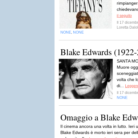
rimpianger
chiedevano 
il seguito
Il 17 dicem
Loretta Dalo
NONE
NONE
,
Blake Edwards (1922-
SANTA MO
Muore oggi
sceneggiat
volta che 
di...
Leggere
Il 17 dicem
NONE
Omaggio a Blake Edw
Il cinema ancora una volta in lutto. Ieri 
Blake Edwards è morto ieri sera per del