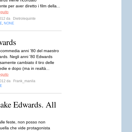
rds viene ricordato
nte per aver diretto i film della...
eguito
 2012 da
Dietrolequinte
E
NONE
,
wards
commedia anni '80 del maestro
rds. Negli anni '80 Edwards
samente cambiato il tiro delle
ie e dopo (ma in realtà...
eguito
 2012 da
Frank_manila
E
ake Edwards. All
lle feste, non posso non
quella che vide protagonista