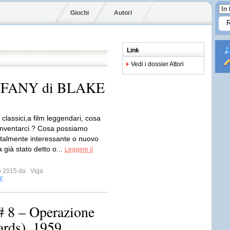
Giochi
Autori
Link
Vedi i dossier Attori
FANY di BLAKE
i classici,a film leggendari, cosa
nventarci ? Cosa possiamo
i talmente interessante o nuovo
 già stato detto o...
Leggere il
io 2015 da
Viga
E
 # 8 – Operazione
ards), 1959