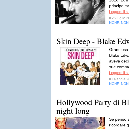
2010, Edwa
principalme
Leggere il s
Il 26 luglio
NONE
NON
,
Skin Deep - Blake Ed
Grandiosa 
Blake Edwa
aveva deci
sue commed
Leggere il s
Il 14 aprile
NONE
NON
,
Hollywood Party di Bl
night long
Se penso a
ricordare 