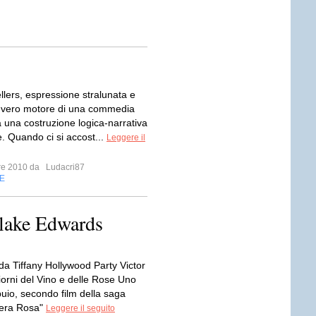
llers, espressione stralunata e
 il vero motore di una commedia
 una costruzione logica-narrativa
. Quando ci si accost...
Leggere il
bre 2010 da
Ludacri87
E
Blake Edwards
da Tiffany Hollywood Party Victor
giorni del Vino e delle Rose Uno
buio, secondo film della saga
tera Rosa"
Leggere il seguito