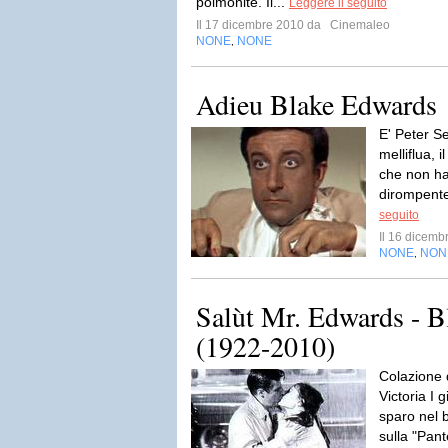
polmonite. Il...
Leggere il seguito
Il 17 dicembre 2010 da
Cinemaleo
NONE
NONE
,
Adieu Blake Edwards
E' Peter Se
melliflua,
che non ha
dirompente
seguito
Il 16 dicem
NONE
NON
,
Salùt Mr. Edwards - 
(1922-2010)
Colazione 
Victoria I 
sparo nel 
sulla "Pan