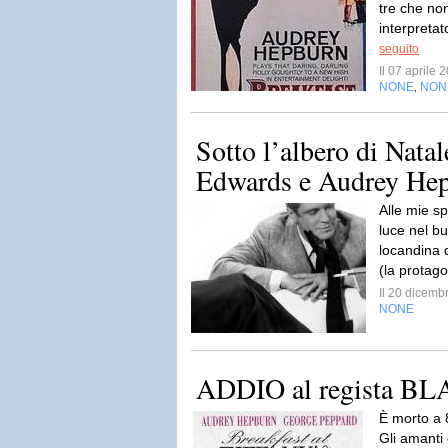
tre che non
interpretat
seguito
Il 07 aprile
NONE
NON
,
Sotto l’albero di Natal
Edwards e Audrey He
Alle mie sp
luce nel bu
locandina d
(la protago
Il 20 dicem
NONE
ADDIO al regista 
È morto a 
Gli amanti d