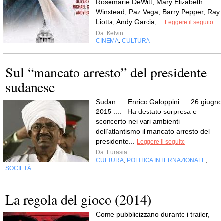
Rosemarie DeWitt, Mary Elizabeth
Winstead, Paz Vega, Barry Pepper, Ray
Liotta, Andy Garcia,...
Leggere il seguito
Da
Kelvin
CINEMA
CULTURA
,
Sul “mancato arresto” del presidente
sudanese
Sudan :::: Enrico Galoppini :::: 26 giugno
2015 :::: Ha destato sorpresa e
sconcerto nei vari ambienti
dell’atlantismo il mancato arresto del
presidente...
Leggere il seguito
Da
Eurasia
CULTURA
POLITICA INTERNAZIONALE
,
,
SOCIETÀ
La regola del gioco (2014)
Come pubblicizzano durante i trailer,