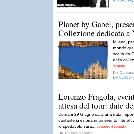
ATTUALITÀ
,
Planet by Gabel, pres
Collezione dedicata a
Milano, per
mondo graz
scelta da 
della colle
seguito
Da
Cassand
DA CLASSI
Lorenzo Fragola, event
attesa del tour: date de
Domani 29 Giugno sarà una data importa
cantante si esibirà in un evento interatt
lo spettacolo sarà...
Leggere il seguito
Da
Rodolfo Monacelli