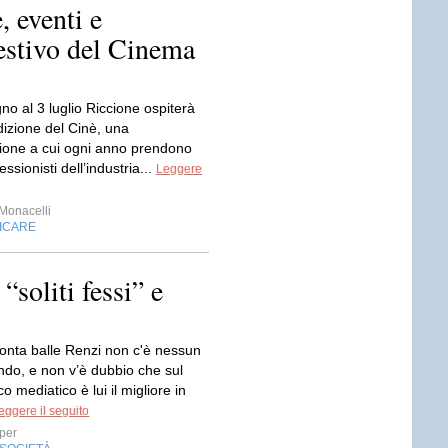
 eventi e
 estivo del Cinema
no al 3 luglio Riccione ospiterà
dizione del Cinè, una
ione a cui ogni anno prendono
essionisti dell’industria...
Leggere
Monacelli
FICARE
 “soliti fessi” e
nta balle Renzi non c'è nessun
ndo, e non v’è dubbio che sul
o mediatico è lui il migliore in
eggere il seguito
per