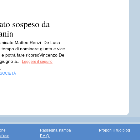
ato sospeso da
ania
nicato Matteo Renzi: De Luca
l tempo di nominare giunta e vice
, e potrà fare ricorsoVincenzo De
 giugno a...
Leggere il seguito
6
SOCIETÀ
one
Rassegna stampa
Proponi il tuo blog
 d'uso
F.A.Q.