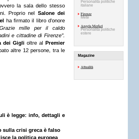
Personalità politiche
vvero la sala dello stesso
italiane
i. Proprio nel
Salone dei
Firenze
Mete
el
ha firmato il libro d'onore
Angela Merkel
Grazie mille per il caldo
Personalità politiche
estere
adini e cittadine di Firenze".
 dei Gigli
oltre al
Premier
ato altre 12 persone, tra le
Magazine
Attualità
li è legge: info, dettagli e
 sulla crisi greca è falso
isce la politica europea