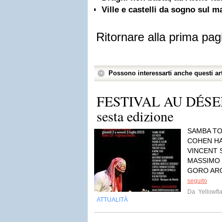
Ville e castelli da sogno sul m
Ritornare alla prima pag
Possono interessarti anche questi art
FESTIVAL AU DÉSE
sesta edizione
SAMBA TOU
COHEN HA
VINCENT S
MASSIMO
GORO AR
seguito
Da
Yellowfla
ATTUALITÀ