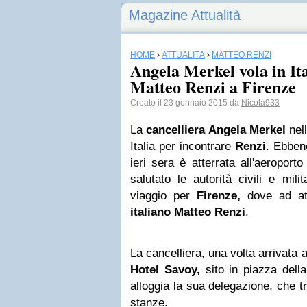
Magazine Attualità
HOME
›
ATTUALITÀ
›
MATTEO RENZI
Angela Merkel vola in It
Matteo Renzi a Firenze
Creato il 23 gennaio 2015 da
Nicola933
La
cancelliera Angela Merkel
nell
Italia per incontrare
Renzi
. Ebben
ieri sera è atterrata all'aeroport
salutato le autorità civili e mil
viaggio per
Firenze,
dove ad att
italiano Matteo Renzi
.
La cancelliera, una volta arrivata 
Hotel Savoy,
sito in piazza della
alloggia la sua delegazione, che t
stanze.