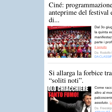
Ciné: programmazione,
anteprime del festival
di...
Dal 3o giug
la quinta e
manifestaz
parte i prof
il seguito
Da
Rodolfo 
DA CLASSI
Si allarga la forbice tra
“soliti noti”.
Come racco
altro al mo
palcoscenic
assoluto.
L
Da
Freeskip