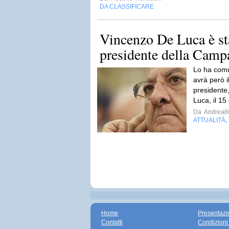
DA CLASSIFICARE
Vincenzo De Luca è st
presidente della Camp
Lo ha comu
avrà però i
presidente
Luca, il 15
Da
Andrea8
ATTUALITÀ
,
Home
Presentazi
Contatti
Condizioni