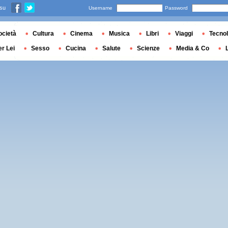
 su
Username
Password
ocietà
Cultura
Cinema
Musica
Libri
Viaggi
Tecnol
er Lei
Sesso
Cucina
Salute
Scienze
Media & Co