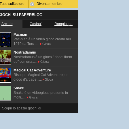
Tutto sull'autore
Diventa membro
 GIOCHI SU PAPERBLOG
Arcade
Casino'
Rompicapo
Pacman
Pac-Man é un video gioco creato nel
1979 da Toru......
Gioca
Nostradamus
Nostradamus è un gioco " shoot them
up" con una......
Gioca
Magical Cat Adventure
Riscopri Magical Cat Adventure, un
gioco d'arcade......
Gioca
Snake
Snake è un videogioco presente in
molti......
Gioca
Scopri lo spazio giochi di