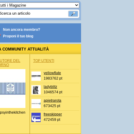
Non ancora membro?
Proponi il tuo blog
A COMMUNITY ATTUALITÀ
AUTORE DEL
TOP UTENTI
ORNO
yellowflate
1983762 pt
ladyblitz
1046574 pt
apietrarota
673425 pt
psyinthekitchen
freeskipper
472459 pt