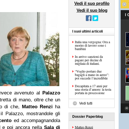
Vedi il suo profilo
Vedi il suo blog
I
I suoi ultimi articoli
Italia una vergogna: Ora a
morire di lavoro sono i
bambini
In arrivo sanzioni da
pagare per decine di
migliaia di italiani.
“Voglio portare due
bagagli a mano in aereo”:
poi succede l’incredibile
Decapitata a 17 anni per
una storia d’amore: la testa
nvece avvenuto al
Palazzo
portata in processione
tretta di mano, oltre che un
Vedi tutti
o di che,
Matteo Renzi
ha
 il Palazzo, mostrandole gli
Dossier Paperblog
cento
ed accompagnandola
I
e poi ancora nella
Sala di
Matteo Renzi