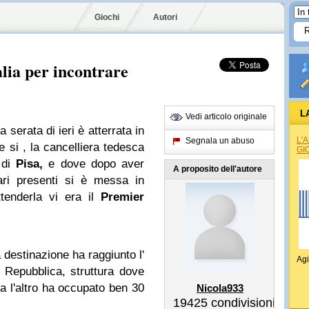
Giochi
Autori
alia per incontrare
L
Vedi articolo originale
a serata di ieri è atterrata in
L'
Segnala un abuso
e si , la cancelliera tedesca
GI
o di
Pisa,
e dove dopo aver
A proposito dell'autore
itari presenti si è messa in
enderla vi era il
Premier
a destinazione ha raggiunto l'
Agi
 Repubblica, struttura dove
ra l'altro ha occupato ben 30
Nicola933
19425
condivisioni