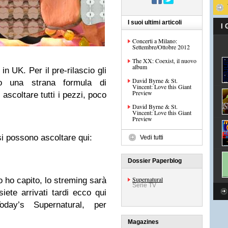
I suoi ultimi articoli
I
Concerti a Milano:
Settembre/Ottobre 2012
The XX: Coexist, il nuovo
album
in UK. Per il pre-rilascio gli
David Byrne & St.
to una strana formula di
Vincent: Love this Giant
Preview
 ascoltare tutti i pezzi, poco
David Byrne & St.
Vincent: Love this Giant
Preview
 si possono ascoltare qui:
Vedi tutti
Dossier Paperblog
Supernatural
o ho capito, lo streming sarà
Serie TV
iete arrivati tardi ecco qui
oday’s Supernatural, per
Magazines