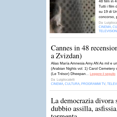
48 film in
Tutti i film
su 19 di Un
concorso, p
Da
Luigiloca
CINEMA
CU
,
TELEVISIO
Cannes in 48 recensio
a Zvizdan)
Alias María Amnesia Amy AN As mil e um
(Arabian Nights vol. 1) Carol Cemetery
(Le Trésor) Dheepan...
Leggere il seguito
Da
Luigilocatelli
CINEMA
CULTURA
PROGRAMMI TV
TELEV
,
,
,
La democrazia divora s
dubbio assilla, asfissia
tormenta...