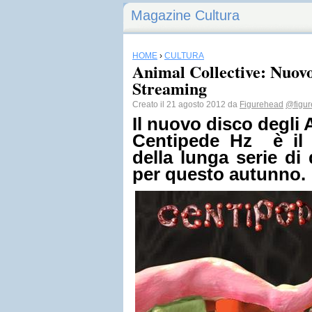
Magazine Cultura
HOME
›
CULTURA
Animal Collective: Nuov
Streaming
Creato il 21 agosto 2012 da
Figurehead
@figur
Il nuovo disco degli 
Centipede Hz è il 
della lunga serie di
per questo autunno.