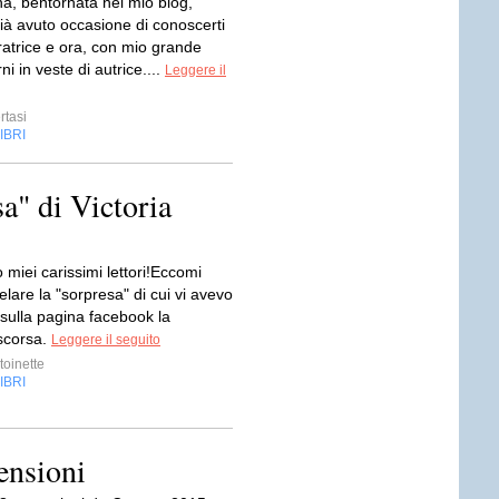
a, bentornata nel mio blog,
à avuto occasione di conoscerti
ratrice e ora, con mio grande
ni in veste di autrice....
Leggere il
rtasi
IBRI
a" di Victoria
miei carissimi lettori!Eccomi
elare la "sorpresa" di cui vi avevo
sulla pagina facebook la
scorsa.
Leggere il seguito
toinette
IBRI
ensioni