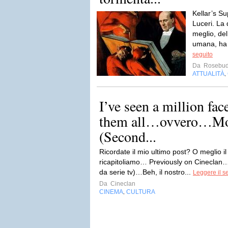
Kellar’s S
Luceri. La 
meglio, del
umana, ha p
seguito
Da
Rosebud
ATTUALITÀ
,
I’ve seen a million fac
them all…ovvero…Mo
(Second...
Ricordate il mio ultimo post? O meglio 
ricapitoliamo… Previously on Cineclan
da serie tv)…Beh, il nostro...
Leggere il s
Da
Cineclan
CINEMA
CULTURA
,