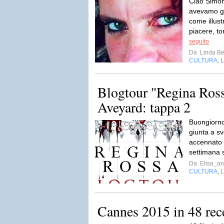
Ciao Simon
avevamo gi
come illust
piacere, tor
seguito
Da
Linda Be
CULTURA
L
,
Blogtour "Regina Ross
Aveyard: tappa 2
Buongiorno 
giunta a sv
accennato 
settimana 
Da
Elisa_an
CULTURA
L
,
Cannes 2015 in 48 rec