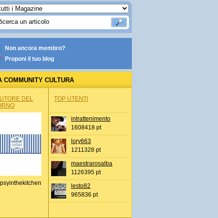
Non ancora membro?
Proponi il tuo blog
A COMMUNITY CULTURA
AUTORE DEL
TOP UTENTI
ORNO
intrattenimento
1608418 pt
lory663
1211328 pt
maestrarosalba
1126395 pt
psyinthekitchen
lesto82
965836 pt