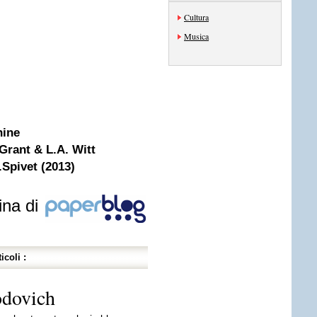
Cultura
Musica
hine
Grant & L.A. Witt
.Spivet (2013)
ina di
icoli :
odovich