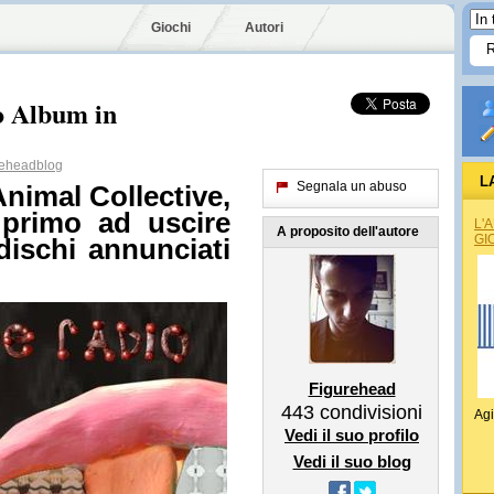
Giochi
Autori
o Album in
eheadblog
L
Segnala un abuso
Animal Collective,
primo ad uscire
L'
A proposito dell'autore
GI
 dischi annunciati
Figurehead
443
condivisioni
Agi
Vedi il suo profilo
Vedi il suo blog