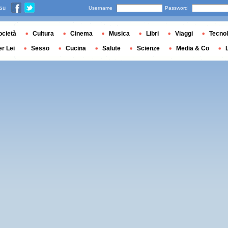
 su
Username
Password
ocietà
Cultura
Cinema
Musica
Libri
Viaggi
Tecnol
er Lei
Sesso
Cucina
Salute
Scienze
Media & Co