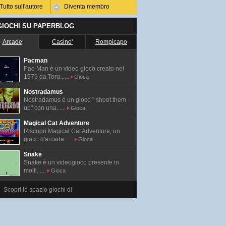
Tutto sull'autore
Diventa membro
 GIOCHI SU PAPERBLOG
Arcade
Casino'
Rompicapo
Pacman
Pac-Man é un video gioco creato nel
1979 da Toru......
Gioca
Nostradamus
Nostradamus è un gioco " shoot them
up" con una......
Gioca
Magical Cat Adventure
Riscopri Magical Cat Adventure, un
gioco d'arcade......
Gioca
Snake
Snake è un videogioco presente in
molti......
Gioca
Scopri lo spazio giochi di