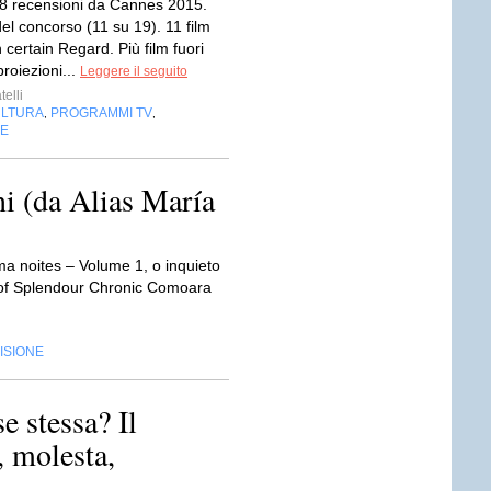
 48 recensioni da Cannes 2015.
 del concorso (11 su 19). 11 film
 certain Regard. Più film fuori
roiezioni...
Leggere il seguito
telli
LTURA
PROGRAMMI TV
,
,
NE
ni (da Alias María
a noites – Volume 1, o inquieto
 of Splendour Chronic Comoara
ISIONE
e stessa? Il
, molesta,