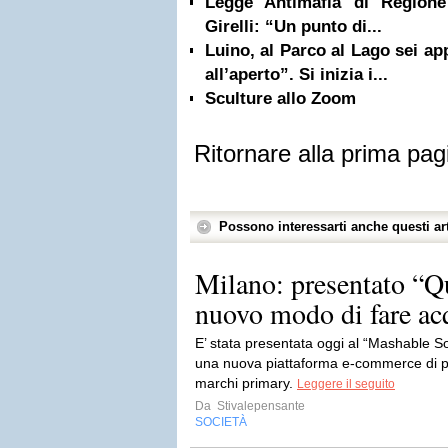
Legge Antimafia di Regione
Girelli: “Un punto di...
Luino, al Parco al Lago sei a
all’aperto”. Si inizia i...
Sculture allo Zoom
Ritornare alla prima pag
Possono interessarti anche questi art
Milano: presentato “Q
nuovo modo di fare acqu
E’ stata presentata oggi al “Mashable 
una nuova piattaforma e-commerce di pr
marchi primary.
Leggere il seguito
Da
Stivalepensante
SOCIETÀ