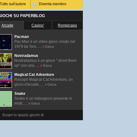
Tutto sull'autore
Diventa membro
 GIOCHI SU PAPERBLOG
Arcade
Casino'
Rompicapo
Pacman
Pac-Man é un video gioco creato nel
1979 da Toru......
Gioca
Nostradamus
Nostradamus è un gioco " shoot them
up" con una......
Gioca
Magical Cat Adventure
Riscopri Magical Cat Adventure, un
gioco d'arcade......
Gioca
Snake
Snake è un videogioco presente in
molti......
Gioca
Scopri lo spazio giochi di