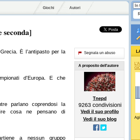
Giochi
Autori
e seconda]
Grecia. È l’antipasto per la
L
Segnala un abuso
L'
A proposito dell'autore
GI
mpionati d’Europa. E che
Tnepd
ntre parlano coprendosi la
9263
condivisioni
ire cosa ne pensano di
Vedi il suo profilo
Agi
Vedi il suo blog
ppartiene a nessun gruppo