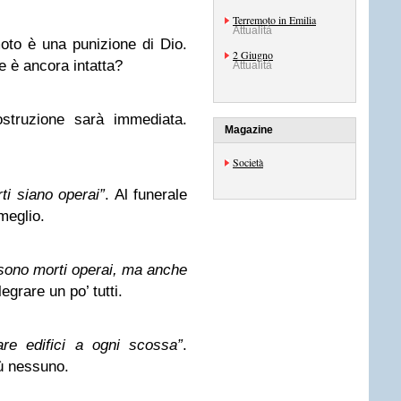
Terremoto in Emilia
Attualità
oto è una punizione di Dio.
2 Giugno
e è ancora intatta?
Attualità
ostruzione sarà immediata.
Magazine
Società
rti siano operai”
. Al funerale
meglio.
sono morti operai, ma anche
grare un po’ tutti.
re edifici a ogni scossa”
.
iù nessuno.