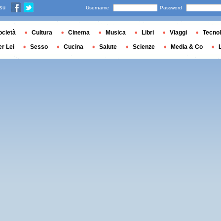
 su
Username
Password
ocietà
Cultura
Cinema
Musica
Libri
Viaggi
Tecnol
er Lei
Sesso
Cucina
Salute
Scienze
Media & Co