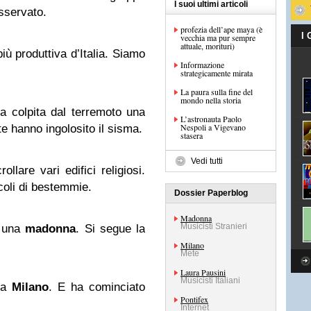
I suoi ultimi articoli
sservato.
profezia dell’ape maya (è
I
vecchia ma pur sempre
attuale, morituri)
più produttiva d’Italia. Siamo
Informazione
strategicamente mirata
La paura sulla fine del
mondo nella storia
la colpita dal terremoto una
L’astronauta Paolo
Nespoli a Vigevano
e hanno ingolosito il sisma.
stasera
Vedi tutti
ollare vari edifici religiosi.
coli di bestemmie.
Dossier Paperblog
Madonna
Musicisti Stranieri
a una
madonna
. Si segue la
Milano
Mete
Laura Pausini
Musicisti Italiani
e a
Milano
. E ha cominciato
Pontifex
Internet