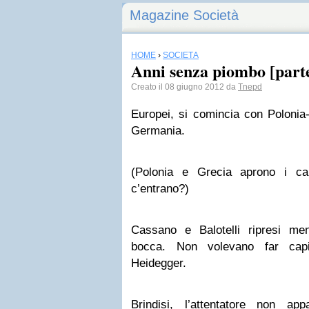
Magazine Società
HOME
›
SOCIETÀ
Anni senza piombo [part
Creato il 08 giugno 2012 da
Tnepd
Europei, si comincia con Polonia-
Germania.
(Polonia e Grecia aprono i ca
c’entrano?)
Cassano e Balotelli ripresi me
bocca. Non volevano far cap
Heidegger.
Brindisi, l’attentatore non a