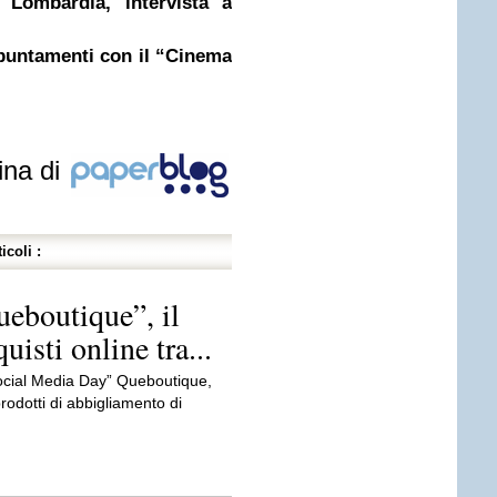
 Lombardia, intervista a
ppuntamenti con il “Cinema
ina di
icoli :
ueboutique”, il
isti online tra...
Social Media Day” Queboutique,
odotti di abbigliamento di