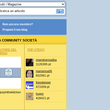
Non ancora membro?
Proponi il tuo blog
A COMMUNITY SOCIETÀ
AUTORE DEL
TOP UTENTI
ORNO
maestrarosalba
1126395 pt
marianna06
602991 pt
freeskipper
472459 pt
psyinthekitchen
hugor
428421 pt