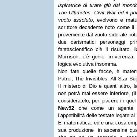
ispiratrice di tirare giù dal mond
The Ultimates, Civil War ed il pr
vuoto assoluto
, evolvono e matur
scrittore decadente noto come il
proveniente dal vuoto siderale n
due carismatici personaggi pr
fantascientifico c'è il risultato,
l
Morrison, c'è genio, irriverenza
logica evolutiva insomma.
Non fate quelle facce, è mate
Patrol, The Invisibles, All Star 
Il mistero di Dio e quant' altro, 
non potrà mai essere inferiore, 
consideratelo, per piacere in quel
New52
che come un agente vir
l'appetibilità delle testate legate al
E' matematica, ed e una cosa empi
sua produzione in ascensine quali