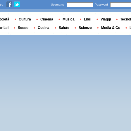
 su
Username
Password
ocietà
Cultura
Cinema
Musica
Libri
Viaggi
Tecnol
er Lei
Sesso
Cucina
Salute
Scienze
Media & Co