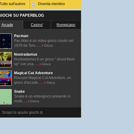
Tutto sull'autore
Diventa membro
 GIOCHI SU PAPERBLOG
Arcade
Casino'
Rompicapo
Pacman
Pac-Man é un video gioco creato nel
1979 da Toru......
Gioca
Nostradamus
Nostradamus è un gioco " shoot them
up" con una......
Gioca
Magical Cat Adventure
Riscopri Magical Cat Adventure, un
gioco d'arcade......
Gioca
Snake
Snake è un videogioco presente in
molti......
Gioca
Scopri lo spazio giochi di