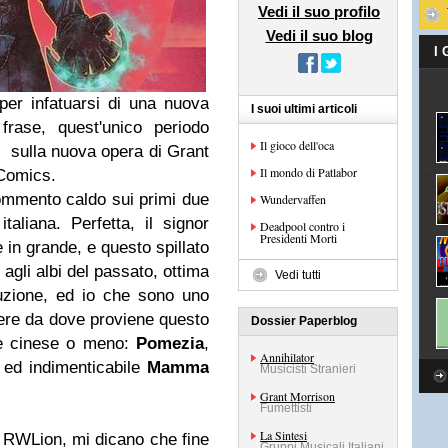
Vedi il suo profilo
Vedi il suo blog
I
er infatuarsi di una nuova
I suoi ultimi articoli
rase, quest'unico periodo
Il gioco dell'oca
ce sulla nuova opera di Grant
Il mondo di Patlabor
yComics.
ommento caldo sui primi due
Wundervaffen
taliana. Perfetta, il signor
Deadpool contro i
Presidenti Morti
e in grande, e questo spillato
 agli albi del passato, ottima
Vedi tutti
duzione, ed io che sono uno
ere da dove proviene questo
Dossier Paperblog
 è cinese o meno:
Pomezia
,
Annihilator
 ed indimenticabile
Mamma
Musicisti Stranieri
Grant Morrison
Fumettisti
La Sintesi
a RWLion, mi dicano che fine
Gruppi Musicali Italiani