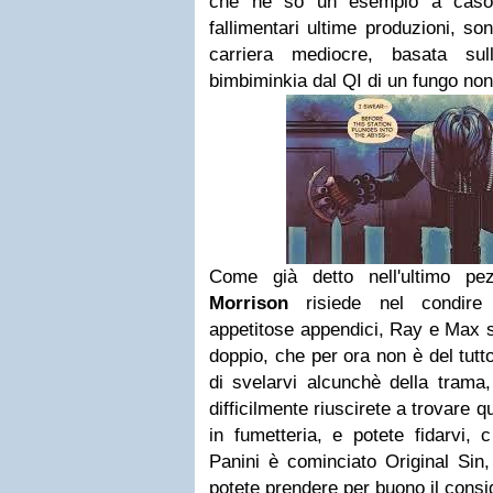
che ne so un esempio a caso,
fallimentari ultime produzioni, so
carriera mediocre, basata su
bimbiminkia dal QI di un fungo no
Come già detto nell'ultimo p
Morrison
risiede nel condire 
appetitose appendici, Ray e Max so
doppio, che per ora non è del tutt
di svelarvi alcunchè della trama
difficilmente riuscirete a trovare qu
in fumetteria, e potete fidarvi, 
Panini è cominciato Original Sin,
potete prendere per buono il consigl