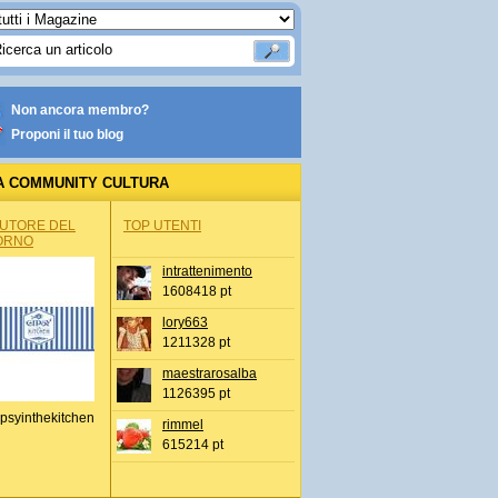
Non ancora membro?
Proponi il tuo blog
A COMMUNITY CULTURA
AUTORE DEL
TOP UTENTI
ORNO
intrattenimento
1608418 pt
lory663
1211328 pt
maestrarosalba
1126395 pt
psyinthekitchen
rimmel
615214 pt