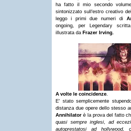
ha fatto il mio secondo volu
sintonizzato sull'estro creativo d
leggo i primi due numeri di
A
ongoing, per Legendary scrit
illustrata da
Frazer Irving.
A volte le coincidenze
.
E' stato semplicemente stupendo
distanza due opere dello stesso au
Annihilator
è la prova del fatto ch
quasi sempre inglesi
,
ad eccezi
autoprestatosi ad hollywood,