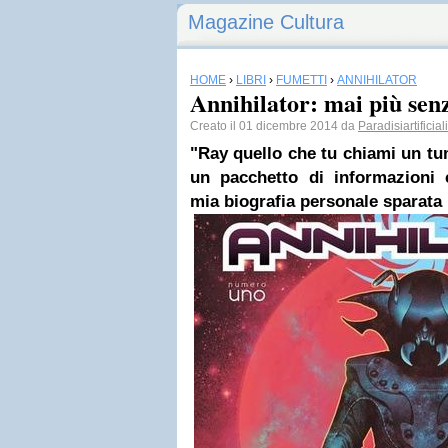
Magazine Cultura
HOME
›
LIBRI
›
FUMETTI
›
ANNIHILATOR
Annihilator: mai più sen
Creato il 01 dicembre 2014 da
Paradisiartificiali
"Ray quello che tu chiami un tum
un pacchetto di informazioni 
mia biografia personale sparata 