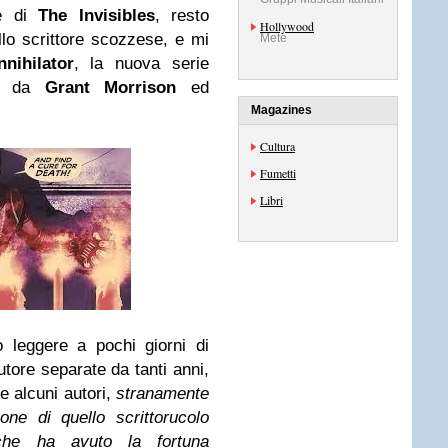
me di
The Invisibles
, resto
Hollywood
ello scrittore scozzese, e mi
Mete
nnihilator
, la nuova serie
ta da
Grant Morrison
ed
Magazines
Cultura
Fumetti
Libri
 leggere a pochi giorni di
tore separate da tanti anni,
e alcuni autori,
stranamente
one di quello scrittorucolo
 che ha avuto la fortuna