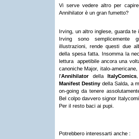
Vi serve vedere altro per capire
Annihilator è un gran fumetto?
Irving, un altro inglese, guarda te i
Irving sono semplicemente g
illustrazioni, rende questi due a
della spesa fatta. Insomma la nec
lettura appetibile ancora una volt
canoniche Major, italo-americane, 
l'
Annihilator
della
ItalyComics
,
Manifest Destiny
della Salda, a 
on-going da tenere assolutamente
Bel colpo davvero signor Italycom
Per il resto baci ai pupi.
Potrebbero interessarti anche :