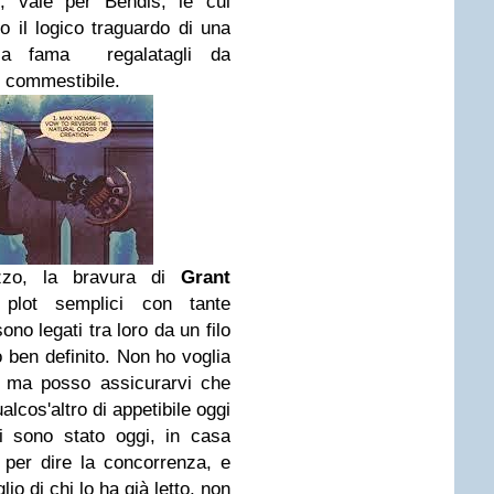
 vale per Bendis, le cui
no il logico traguardo di una
lla fama regalatagli da
n commestibile.
ezzo, la bravura di
Grant
plot semplici con tante
no legati tra loro da un filo
o ben definito. Non ho voglia
, ma posso assicurarvi che
alcos'altro di appetibile oggi
ci sono stato oggi, in casa
 per dire la concorrenza, e
io di chi lo ha già letto, non