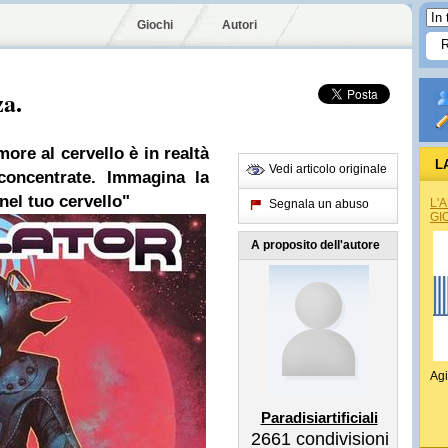
Giochi
Autori
za.
ore al cervello è in realtà
L
Vedi articolo originale
concentrate. Immagina la
nel tuo cervello"
L'
Segnala un abuso
GI
A proposito dell'autore
Agi
Paradisiartificiali
2661
condivisioni