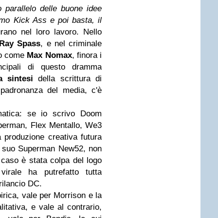
o parallelo delle buone idee
imo Kick Ass e poi basta, il
ano nel loro lavoro. Nello
Ray Spass
, e nel criminale
oto come
Max Nomax
, finora i
incipali di questo dramma
a sintesi
della scrittura di
, padronanza del media, c'è
matica: se io scrivo Doom
Superman, Flex Mentallo, We3
la produzione creativa futura
(il suo Superman New52, non
 caso è stata colpa del logo
ale ha putrefatto tutta
 rilancio DC.
rica, vale per Morrison e la
tativa, e vale al contrario,