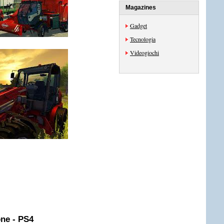
Magazines
Gadget
Tecnologia
Videogiochi
one - PS4