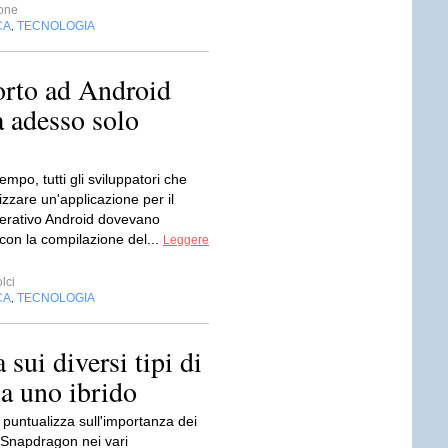
one
CA
TECNOLOGIA
,
orto ad Android
 adesso solo
empo, tutti gli sviluppatori che
izzare un'applicazione per il
erativo Android dovevano
con la compilazione del...
Leggere
lci
CA
TECNOLOGIA
,
ui diversi tipi di
a uno ibrido
untualizza sull'importanza dei
 Snapdragon nei vari