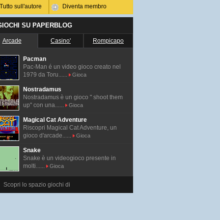
Tutto sull'autore
Diventa membro
 GIOCHI SU PAPERBLOG
Arcade
Casino'
Rompicapo
Pacman
Pac-Man é un video gioco creato nel
1979 da Toru......
Gioca
Nostradamus
Nostradamus è un gioco " shoot them
up" con una......
Gioca
Magical Cat Adventure
Riscopri Magical Cat Adventure, un
gioco d'arcade......
Gioca
Snake
Snake è un videogioco presente in
molti......
Gioca
Scopri lo spazio giochi di