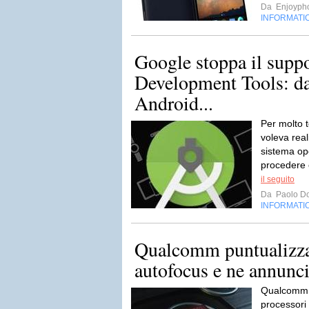
Da
Enjoyph
INFORMATI
Google stoppa il supp
Development Tools: da
Android...
Per molto t
voleva real
sistema op
procedere 
il seguito
Da
Paolo Do
INFORMATI
Qualcomm puntualizza s
autofocus e ne annunci
Qualcomm p
processori