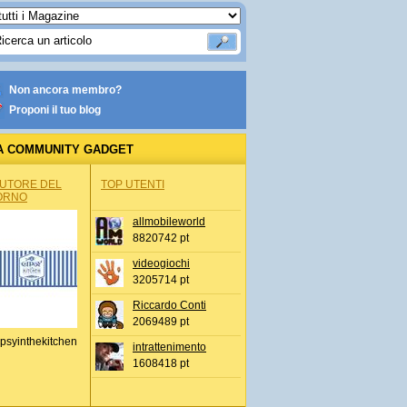
Non ancora membro?
Proponi il tuo blog
A COMMUNITY GADGET
AUTORE DEL
TOP UTENTI
ORNO
allmobileworld
8820742 pt
videogiochi
3205714 pt
Riccardo Conti
2069489 pt
psyinthekitchen
intrattenimento
1608418 pt