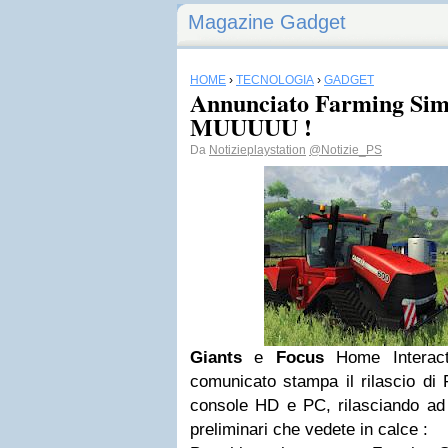
Magazine Gadget
HOME
›
TECNOLOGIA
›
GADGET
Annunciato Farming Sim
MUUUUU !
Da
Notizieplaystation
@Notizie_PS
Giants
e
Focus
Home Interact
comunicato stampa il rilascio di
console HD e PC, rilasciando ad
preliminari che vedete in calce :