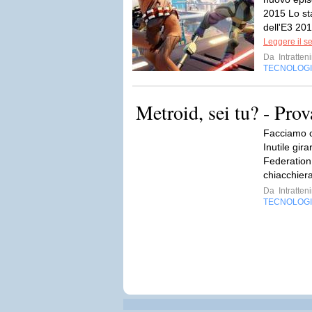
2015 Lo st
dell'E3 201
Leggere il s
Da
Intratten
TECNOLOG
Metroid, sei tu? - Pro
Facciamo c
Inutile gir
Federation 
chiacchiera
Da
Intratten
TECNOLOG