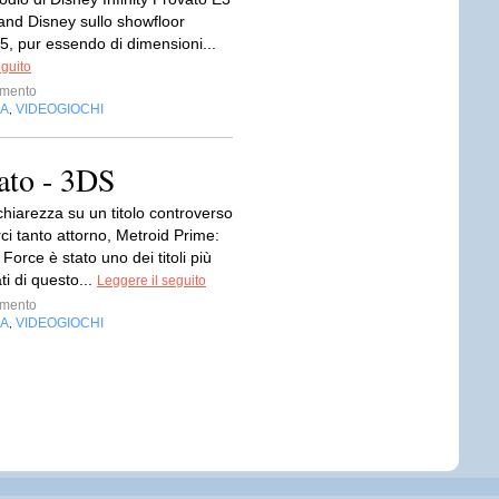
and Disney sullo showfloor
5, pur essendo di dimensioni...
eguito
imento
IA
VIDEOGIOCHI
,
vato - 3DS
hiarezza su un titolo controverso
arci tanto attorno, Metroid Prime:
Force è stato uno dei titoli più
ti di questo...
Leggere il seguito
imento
IA
VIDEOGIOCHI
,