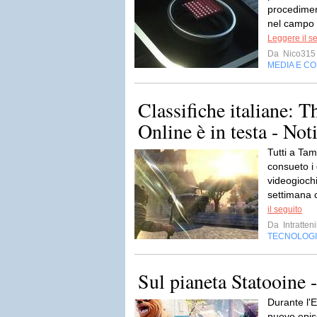
procedimen
nel campo 
Leggere il s
Da
Nico315
MEDIA E C
Classifiche italiane: T
Online è in testa - Not
Tutti a Ta
consueto i d
videogiochi
settimana c
il seguito
Da
Intratten
TECNOLOG
Sul pianeta Statooine 
Durante l'
nuovo episo