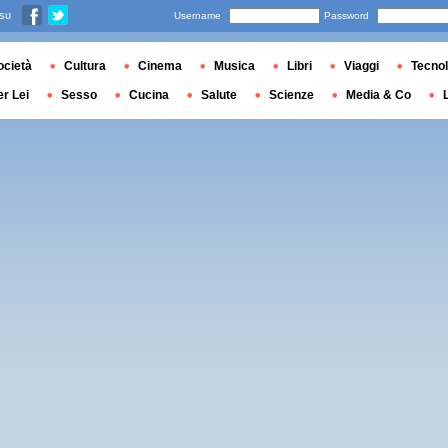
 su
Username
Password
ocietà
Cultura
Cinema
Musica
Libri
Viaggi
Tecnol
er Lei
Sesso
Cucina
Salute
Scienze
Media & Co