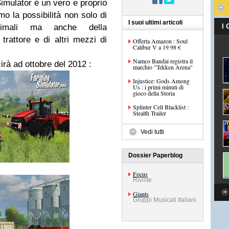
imulator è un vero e proprio
mo la possibilità non solo di
I suoi ultimi articoli
nimali ma anche della
I
trattore e di altri mezzi di
Offerta Amazon : Soul
Calibur V a 19.98 €
Namco Bandai registra il
irà ad ottobre del 2012 :
marchio "Tekken Arena"
Injustice: Gods Among
Us : i primi minuti di
gioco della Storia
Splinter Cell Blacklist :
Stealth Trailer
Vedi tutti
Dossier Paperblog
Focus
Riviste
Giants
Gruppi Musicali Italiani