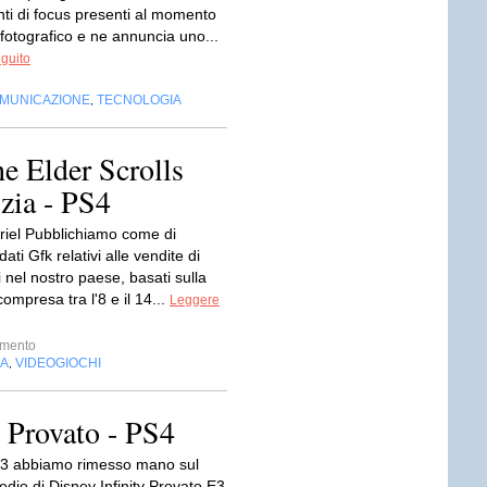
ti di focus presenti al momento
fotografico e ne annuncia uno...
eguito
OMUNICAZIONE
TECNOLOGIA
,
he Elder Scrolls
izia - PS4
mriel Pubblichiamo come di
ati Gfk relativi alle vendite di
 nel nostro paese, basati sulla
ompresa tra l'8 e il 14...
Leggere
imento
IA
VIDEOGIOCHI
,
- Provato - PS4
E3 abbiamo rimesso mano sul
dio di Disney Infinity Provato E3