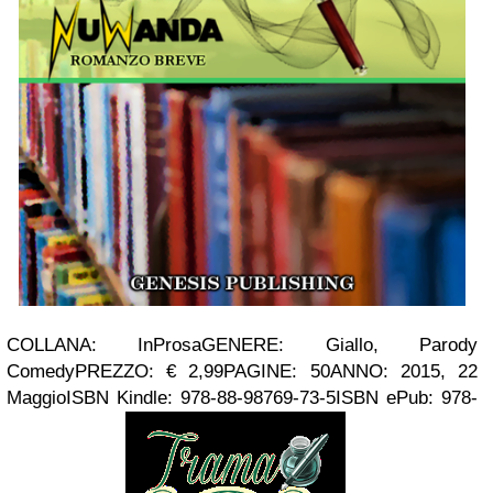
COLLANA: InProsa
GENERE: Giallo, Parody
Comedy
PREZZO: € 2,99
PAGINE: 50
ANNO: 2015, 22
Maggio
ISBN Kindle: 978-88-98769-73-5
ISBN ePub: 978-