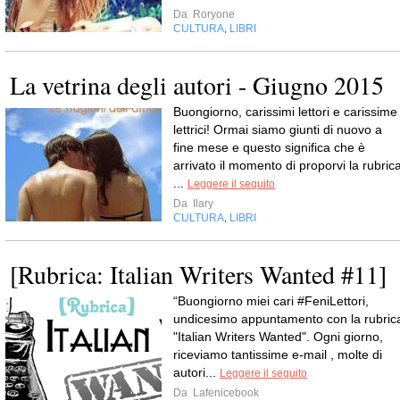
Da
Roryone
CULTURA
LIBRI
,
La vetrina degli autori - Giugno 2015
Buongiorno, carissimi lettori e carissime
lettrici! Ormai siamo giunti di nuovo a
fine mese e questo significa che è
arrivato il momento di proporvi la rubric
...
Leggere il seguito
Da
Ilary
CULTURA
LIBRI
,
[Rubrica: Italian Writers Wanted #11]
“Buongiorno miei cari #FeniLettori,
undicesimo appuntamento con la rubric
"Italian Writers Wanted". Ogni giorno,
riceviamo tantissime e-mail , molte di
autori...
Leggere il seguito
Da
Lafenicebook