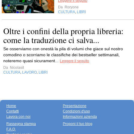
Leggere il seguito
Da
Roryone
CULTURA
LIBRI
,
Oltre i confini della propria libreria:
come la traduzione ci salva...
Se osserviamo con onestà la pila di volumi che giace sul nostro
comodino o scorriamo le classifiche dei bestseller settimanali,
noteremo quasi sicurament...
Leggere il seguito
Da
Nicolasit
CULTURA
LAVORO
LIBRI
,
,
Home
Presentazione
Contatti
Condizioni d'uso
Lavora con noi
Informazioni azienda
Rassegna stampa
Proponi il tuo blog
F.A.Q.