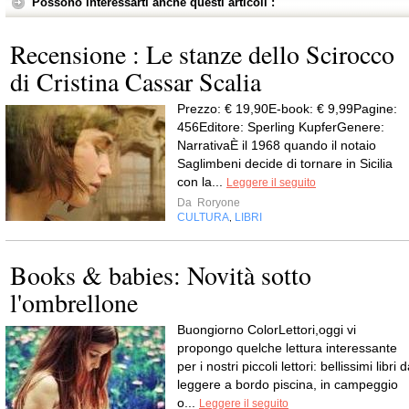
Possono interessarti anche questi articoli :
Recensione : Le stanze dello Scirocco
di Cristina Cassar Scalia
Prezzo: € 19,90E-book: € 9,99Pagine:
456Editore: Sperling KupferGenere:
NarrativaÈ il 1968 quando il notaio
Saglimbeni decide di tornare in Sicilia
con la...
Leggere il seguito
Da
Roryone
CULTURA
LIBRI
,
Books & babies: Novità sotto
l'ombrellone
Buongiorno ColorLettori,oggi vi
propongo quelche lettura interessante
per i nostri piccoli lettori: bellissimi libri 
leggere a bordo piscina, in campeggio
o...
Leggere il seguito