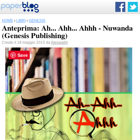
HOME
›
LIBRI
›
GENESIS
Anteprima: Ah... Ahh... Ahhh - Nuwanda
(Genesis Publishing)
Creato il 18 maggio 2015 da
Alessia84
Save