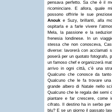
pensava perfetto. Sa che è il m
ricominciare. E allora, quale mi
possono offrirle le sue preziose
Anouk
e Suzy, brillanti, alla m
ospitarla e a farle vivere l’atm
Mela, la passione e la seduzion
frenesia londinese. In un viagg
stessa che non conosceva, Cass
diverse: lavorerà con acclamati st
poserà per un quotato fotografo, p
un famoso chef e organizzerà matr
arrivo in ogni città, c’è una str
Qualcuno che conosce da tanto 
Qualcuno che le fa trovare una 
grande albero di Natale nello scin
Qualcuno che le regala dei semi di 
piantare e far crescere, come 
cifrato. Il destino ha in serbo per
blu? E se un giorno il passato las