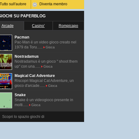
Tutto sull'autore
Diventa membro
 GIOCHI SU PAPERBLOG
Arcade
Casino'
Rompicapo
Pacman
Pac-Man é un video gioco creato nel
1979 da Toru......
Gioca
Nostradamus
Nostradamus è un gioco " shoot them
up" con una......
Gioca
Magical Cat Adventure
Riscopri Magical Cat Adventure, un
gioco d'arcade......
Gioca
Snake
Snake è un videogioco presente in
molti......
Gioca
Scopri lo spazio giochi di