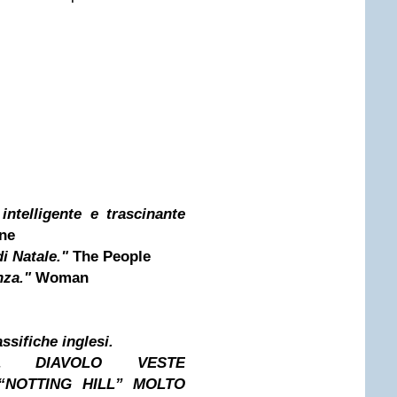
ntelligente e trascinante
ine
di Natale."
The People
nza."
Woman
ssifiche inglesi.
L DIAVOLO VESTE
“NOTTING HILL”
MOLTO