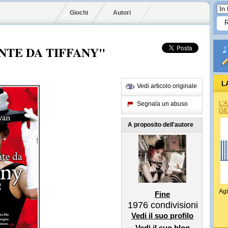
Giochi
Autori
ANTE DA TIFFANY"
L
Vedi articolo originale
L'
Segnala un abuso
GI
A proposito dell'autore
Agi
Fine
1976
condivisioni
Vedi il suo profilo
Vedi il suo blog