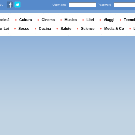
 su
Username
Password
ocietà
Cultura
Cinema
Musica
Libri
Viaggi
Tecnol
er Lei
Sesso
Cucina
Salute
Scienze
Media & Co