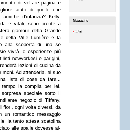
omento di voltare pagina e
gliore aiuto di quello che
 amiche d’infanzia? Kelly,
Magazine
oda e vitali, sono pronte a
osfera glamour della Grande
Libri
e della Ville Lumière e la
io alla scoperta di una se
ie vivrà le esperienze più
ilisti newyorkesi e parigini,
renderà lezioni di cucina da
imoni. Ad attenderla, al suo
ana lista di cose da fare...
tempo la compila per lei.
sorpresa speciale sotto il
tillante negozio di Tiffany.
fiori, ogni volta diversi, da
in un romantico messaggio
 lei la tanto attesa scatolina
ciato alle spalle dovesse al-