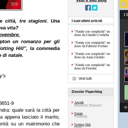
I
 città, tre stagioni.
Una
I suoi ultimi articoli
va vita?
"Natale con semplicità" un
ovembre.
dono da Claudio Cordella
pton
un romanzo per gli
"Natale con semplicità" un
dono da Fabrizio Fortino
otting Hill", la commedia
"Natale con semplicità" un
o di
natale
.
dono da Anna Giraldo
"Natale con semplicità" un
dono da Fiorella
y's
Vedi tutti
Dossier Paperblog
Anouk
3651-9
Musicisti Stranieri
dra: quale sarà la città per
Natale
a appena lasciato il marito,
Festività
verità su un matrimonio che
Notting Hill
Mete