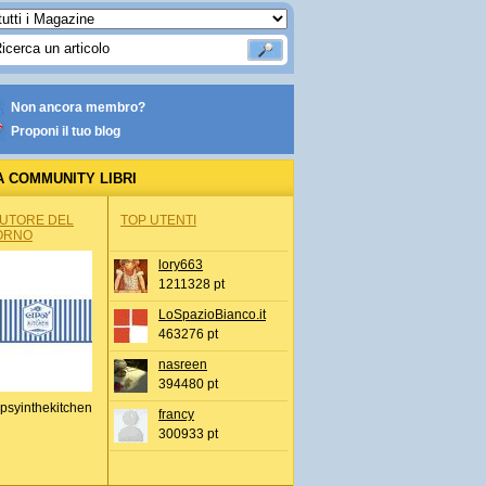
Non ancora membro?
Proponi il tuo blog
A COMMUNITY LIBRI
AUTORE DEL
TOP UTENTI
ORNO
lory663
1211328 pt
LoSpazioBianco.it
463276 pt
nasreen
394480 pt
psyinthekitchen
francy
300933 pt