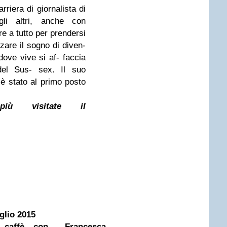
rriera di giornalista di
gli altri, anche con
re a tutto per prendersi
izzare il sogno di diven-
dove vive si af- faccia
 del Sus- sex. Il suo
è stato al primo posto
iù visitate il
glio 2015
caffè con... Francesca