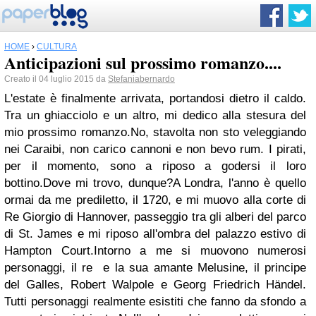
HOME
›
CULTURA
Anticipazioni sul prossimo romanzo....
Creato il 04 luglio 2015 da
Stefaniabernardo
L
'estate è finalmente arrivata, portandosi dietro il caldo.
Tra un ghiacciolo e un altro, mi dedico alla stesura del
mio prossimo romanzo.
No, stavolta non sto veleggiando
nei Caraibi, non carico cannoni e non bevo rum. I pirati,
per il momento, sono a riposo a godersi il loro
bottino.
Dove mi trovo, dunque?
A Londra, l'anno è quello
ormai da me prediletto, il 1720, e mi muovo alla corte di
Re Giorgio di Hannover, passeggio tra gli alberi del parco
di St. James e mi riposo all'ombra del palazzo estivo di
Hampton Court.
Intorno a me si muovono numerosi
personaggi, il re e la sua amante Melusine, il principe
del Galles, Robert Walpole e
Georg Friedrich Händel.
Tutti personaggi realmente esistiti che fanno da sfondo a