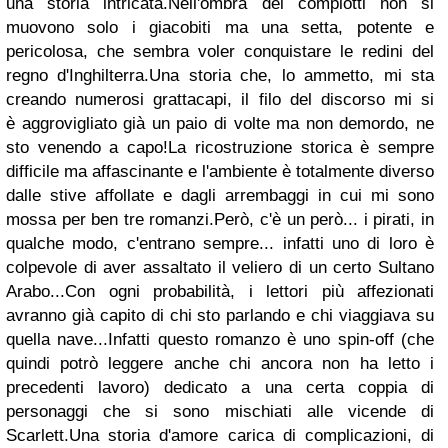
una storia intricata.
Nell'ombra dei complotti non si
muovono solo i giacobiti ma una setta, potente e
pericolosa, che sembra voler conquistare le redini del
regno d'Inghilterra.
Una storia che, lo
ammetto
, mi sta
creando numerosi grattacapi, il filo del discorso mi si
è aggrovigliato già un paio di volte ma non demordo, ne
sto venendo a capo!
La ricostruzione storica è sempre
difficile ma affascinante e l'ambiente è totalmente diverso
dalle stive affollate e dagli arrembaggi in cui mi sono
mossa per ben tre romanzi.
Però, c'è un però... i pirati, in
qualche modo, c'entrano sempre... infatti uno di loro è
colpevole di aver assaltato il veliero di un certo Sultano
Arabo...
Con ogni probabilità, i lettori più affezionati
avranno già capito di chi sto parlando e chi viaggiava su
quella nave...
Infatti questo romanzo è uno spin-off (che
quindi potrò leggere anche chi ancora non ha letto i
precedenti lavoro) dedicato a una certa coppia di
personaggi che si sono mischiati alle vicende di
Scarlett.
Una storia d'amore carica di complicazioni, di