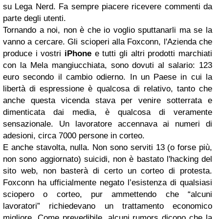
su Lega Nerd. Fa sempre piacere ricevere commenti da
parte degli utenti.
Tornando a noi, non è che io voglio sputtanarli ma se la
vanno a cercare. Gli scioperi alla Foxconn, l'Azienda che
produce i vostri
iPhone
e tutti gli altri prodotti marchiati
con la Mela mangiucchiata, sono dovuti al salario: 123
euro secondo il cambio odierno. In un Paese in cui la
libertà di espressione è qualcosa di relativo, tanto che
anche questa vicenda stava per venire sotterrata e
dimenticata dai media, è qualcosa di veramente
sensazionale. Un lavoratore accennava ai numeri di
adesioni, circa 7000 persone in corteo.
E anche stavolta, nulla. Non sono serviti 13 (o forse più,
non sono aggiornato) suicidi, non è bastato l'hacking del
sito web, non basterà di certo un corteo di protesta.
Foxconn ha ufficialmente negato l’esistenza di qualsiasi
sciopero o corteo, pur ammettendo che “alcuni
lavoratori” richiedevano un trattamento economico
migliore. Come prevedibile, alcuni rumors dicono che la