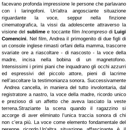
facevano profonda impressione le persone che parlavano
con i laringofoni.
Un'altra angosciante situazione
riguardante la voce, seppur nella finzione
cinematografica, la vissi da adolescente attraverso la
visione del
sublime
e toccante film
Incompreso
di
Luigi
Comencini
.
Nel film, Andrea il primogenito di due figli di
un console inglese rimasti orfani della mamma, trascorre
svariate ore a riascoltare - di nascosto - la voce della
madre, incisa nella bobina di un magnetofono.
Intensissimi i primi piani che inquadrano gli occhi azzurri
ed espressivi del piccolo attore, pieni di lacrime
nell’ascoltare la testimonianza sonora. Successivamente
Andrea cancella, in maniera del tutto involontaria, dal
registratore a nastro, la voce della madre, ricordo unico
e prezioso di un affetto che aveva lasciato la veste
terrena.
Straziante la scena quando il ragazzino si
accorge di aver eliminato l’unica traccia sonora di chi
non c’era più. La voce come elemento fondamentale del
perenne ricordo.
Un'altra situazione affascinante è il