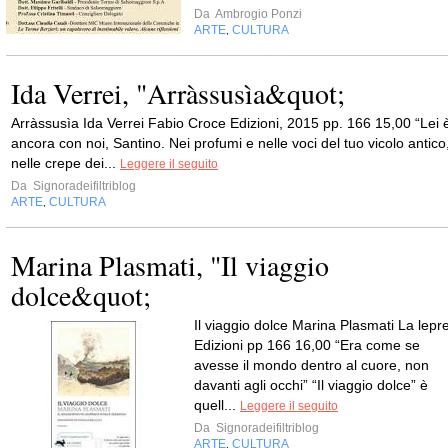
Da
Ambrogio Ponzi
ARTE
CULTURA
,
Ida Verrei, "Arràssusìa&quot;
Arràssusìa Ida Verrei Fabio Croce Edizioni, 2015 pp. 166 15,00 “Lei 
ancora con noi, Santino. Nei profumi e nelle voci del tuo vicolo antico
nelle crepe dei...
Leggere il seguito
Da
Signoradeifiltriblog
ARTE
CULTURA
,
Marina Plasmati, "Il viaggio
dolce&quot;
Il viaggio dolce Marina Plasmati La lepr
Edizioni pp 166 16,00 “Era come se
avesse il mondo dentro al cuore, non
davanti agli occhi” “Il viaggio dolce” è
quell...
Leggere il seguito
Da
Signoradeifiltriblog
ARTE
CULTURA
,