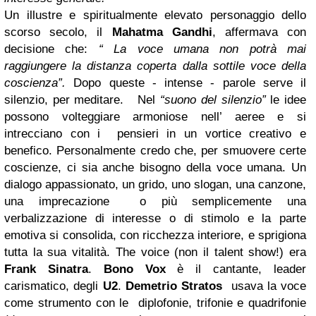
Un illustre e spiritualmente elevato personaggio dello
scorso secolo, il
Mahatma Gandhi
, affermava con
decisione che:
“ La voce umana non potrà mai
raggiungere la distanza coperta dalla sottile voce della
coscienza”.
Dopo queste - intense - parole serve il
silenzio, per meditare. Nel
“suono del silenzio”
le idee
possono volteggiare armoniose nell’ aeree e si
intrecciano con i pensieri in un vortice creativo e
benefico. Personalmente credo che, per smuovere certe
coscienze, ci sia anche bisogno della voce umana. Un
dialogo appassionato, un grido, uno slogan, una canzone,
una imprecazione o più semplicemente una
verbalizzazione di interesse o di stimolo e la parte
emotiva si consolida, con ricchezza interiore, e sprigiona
tutta la sua vitalità.
The voice (non il talent show!) era
Frank Sinatra
.
Bono Vox
è il cantante, leader
carismatico, degli
U2
.
Demetrio Stratos
usava la voce
come strumento con le diplofonie, trifonie e quadrifonie