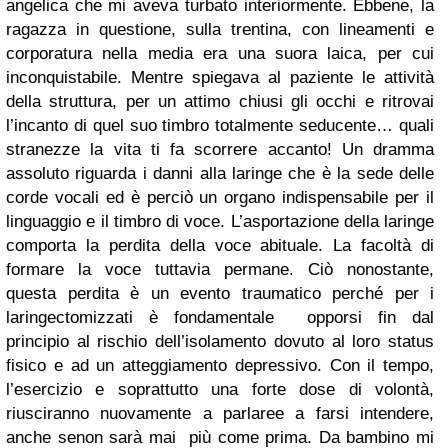
angelica che mi aveva turbato interiormente. Ebbene, la
ragazza in questione, sulla trentina, con lineamenti e
corporatura nella media era una suora laica, per cui
inconquistabile. Mentre spiegava al paziente le attività
della struttura, per un attimo chiusi gli occhi e ritrovai
l’incanto di quel suo timbro totalmente seducente… quali
stranezze la vita ti fa scorrere accanto!
Un dramma
assoluto riguarda i danni alla laringe che
è la sede delle
corde vocali ed è perciò un organo indispensabile per il
linguaggio e il timbro di voce.
L’asportazione della laringe
comporta la perdita della voce abituale. La facoltà di
formare la voce tuttavia permane. Ciò nonostante,
questa perdita è un evento traumatico perché per i
laringectomizzati
è fondamentale opporsi fin dal
principio al rischio dell’isolamento dovuto al loro status
fisico e ad un atteggiamento depressivo. Con il tempo,
l’esercizio e soprattutto una forte dose di volontà,
riusciranno nuovamente a parlare
e a farsi intendere,
anche se
non sarà mai più come prima. Da bambino mi