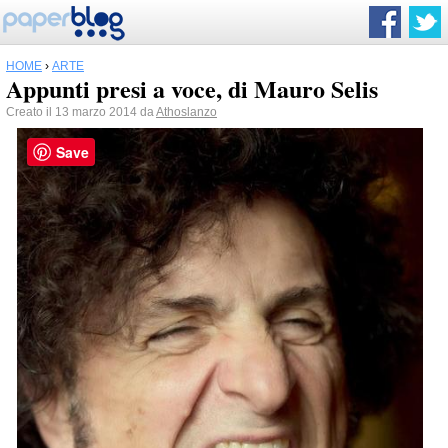
HOME
›
ARTE
Appunti presi a voce, di Mauro Selis
Creato il 13 marzo 2014 da
Athoslanzo
Save