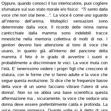
Oppure, quando conosci il tuo interlocutore, puoi cogliere
sfumature sul suo stato morale e/o fisico:
“Ti sento dalla
voce che non stai bene…”.
La voce è come uno sguardo
all’interno dell’anima.
Molteplici sensazioni sono
determinate dalla voce. Il ricordo delle ninna nanna
canticchiate dalla mamma sono indelebili tracce
mnestiche nella memoria collettiva di molti di noi. I
genitori devono fare attenzione al tono di voce che
usano, in quanto già all'interno del pancione della
mamma il feto è in grado di avvertire i suoni e
probabilmente a discriminare le voci.
La voce muta con
l’età. E’ tenerissimo vedere i propri figli che crescono di
statura, con le forme che si fanno adulte e la voce che
segue questa evoluzione.
Si dice che le frequenze basse
della voce di un uomo facciano vibrare l’utero di una
donna!. Non so se abbia una base scientifica questa
affermazione ma , sicuramente, la voce che seduce una
donna deve essere preferibilmente calda e profonda. La
voce rimane impressa. Quante volte si è detto di una