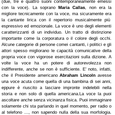
(due, tre e quattro suoni contemporaneamente emessi
con la voce). La soprano
Maria Callas
, non era la
migliore tecnicamente con la voce, ma sicuramente era
la cantante lirica con il repertorio musicalmente più
espressivo ed emozionale.
La voce è uno degli elementi
caratterizzanti di un individuo. Un tratto di distinzione
importante come la corporatura o il colore degli occhi.
Alcune categorie di persone come
i cantanti, i politici e gli
attori spesso migliorano le capacità comunicative della
propria voce con vigorose esercitazioni sulla dizione.
A
volte la voce ha un potere di autorevolezza non
indifferente, anche se non è sufficiente. E’ noto, infatti,
che il Presidente americano
Abraham Lincoln
avesse
una voce acuta come quella di una bambina di sei anni,
eppure è riuscito a lasciare impronte indelebili nella
storia e non solo di quella americana.
La voce la puoi
ascoltare anche senza vicinanza fisica. Puoi immaginare
solamente chi sta parlando in quel momento, per radio o
al telefono …, non sapendo nulla della sua morfologia.