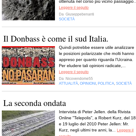
ottenuta nel corso più vicino passaggio..
Leggere il seguito
Da
Giuseppebenanti
SOCIETÀ
Il Donbass è come il sud Italia.
Quindi potrebbe essere utile analizzare
le posizioni polarizzate che molti hanno
appreso per quanto riguarda l'Ucraina.
Per eludere tali opinioni radicate,...
Leggere il seguito
Da
Nicovendome55
ATTUALITÀ
OPINIONI
POLITICA
SOCIETÀ
,
,
,
La seconda ondata
Intervista di Peter Jellen. della Rivista
Online "Telepolis", a Robert Kurz, del 18
e 19 luglio del 2010 Peter Jellen: Mr.
Kurz, negli ultimi tre anni, la...
Leggere il