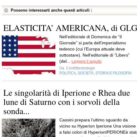
Possono interessarti anche questi articoli :
ELASTICITA’ AMERICANA, di GL
Nell’editoriale di Domenica de “Il
Giornale” si parla dell’imperialismo
tedesco (cui l’Europa attuale deve
sottostare). Nell’editoriale di “Libero”
(del...
Leggere il seguito
Da
Conflittiestrategie
POLITICA
SOCIETÀ
STORIA E FILOSOFIA
,
,
Le singolarità di Iperione e Rhea due
lune di Saturno con i sorvoli della
sonda...
Cassini prepara l’ultimo sguardo da
vicino su Hyperion Iperione Una visione
a falsi colori di HyperionIPERIONEè stat