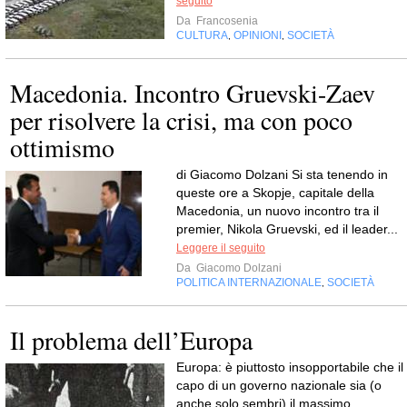
seguito
Da
Francosenia
CULTURA
OPINIONI
SOCIETÀ
,
,
Macedonia. Incontro Gruevski-Zaev
per risolvere la crisi, ma con poco
ottimismo
di Giacomo Dolzani Si sta tenendo in
queste ore a Skopje, capitale della
Macedonia, un nuovo incontro tra il
premier, Nikola Gruevski, ed il leader...
Leggere il seguito
Da
Giacomo Dolzani
POLITICA INTERNAZIONALE
SOCIETÀ
,
Il problema dell’Europa
Europa: è piuttosto insopportabile che il
capo di un governo nazionale sia (o
anche solo sembri) il massimo