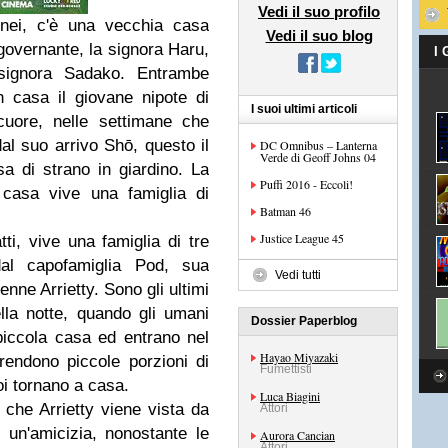
Vedi il suo profilo
enei, c'è una vecchia casa
Vedi il suo blog
governante, la signora Haru,
I
 signora Sadako. Entrambe
n casa il giovane nipote di
I suoi ultimi articoli
uore, nelle settimane che
al suo arrivo Shō, questo il
DC Omnibus – Lanterna
Verde di Geoff Johns 04
a di strano in giardino. La
Puffi 2016 - Eccoli!
 casa vive una famiglia di
Batman 46
Justice League 45
atti, vive una famiglia di tre
al capofamiglia Pod, sua
Vedi tutti
enne Arrietty. Sono gli ultimi
lla notte, quando gli umani
Dossier Paperblog
piccola casa ed entrano nel
Hayao Miyazaki
endono piccole porzioni di
Fumettisti
oi tornano a casa.
Luca Biagini
 che Arrietty viene vista da
Attori
 un'amicizia, nonostante le
Aurora Cancian
Attori