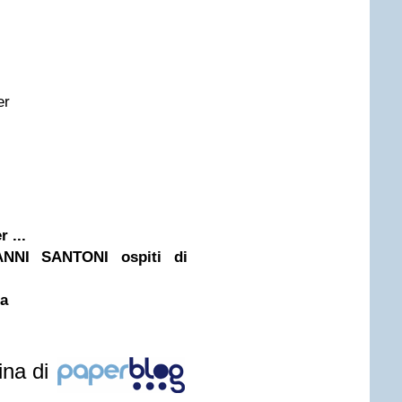
er
 ...
NI SANTONI ospiti di
ia
ina di