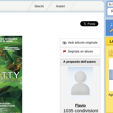
Giochi
Autori
L
Vedi articolo originale
L'
Segnala un abuso
GI
A proposito dell'autore
Agi
Flavio
1035
condivisioni