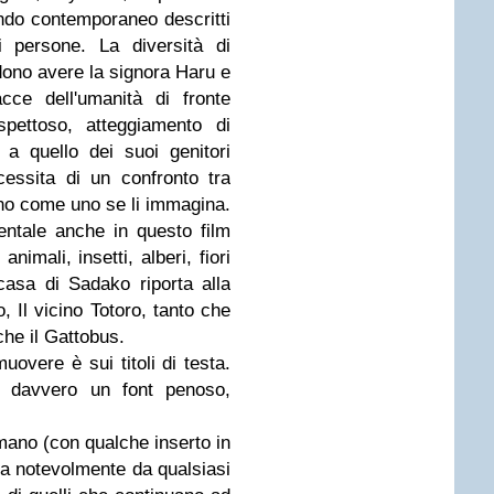
ndo contemporaneo descritti
 persone. La diversità di
dono avere la signora Haru e
ce dell'umanità di fronte
spettoso, atteggiamento di
 a quello dei suoi genitori
cessita di un confronto tra
no come uno se li immagina.
ntale anche in questo film
animali, insetti, alberi, fiori
 casa di Sadako riporta alla
 Il vicino Totoro, tanto che
che il Gattobus.
overe è sui titoli di testa.
to davvero un font penoso,
mano (con qualche inserto in
ia notevolmente da qualsiasi