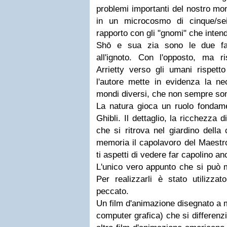
problemi importanti del nostro mo
in un microcosmo di cinque/sei
rapporto con gli "gnomi" che inten
Shō e sua zia sono le due fac
all'ignoto. Con l'opposto, ma ri
Arrietty verso gli umani rispetto
l'autore mette in evidenza la ne
mondi diversi, che non sempre so
La natura gioca un ruolo fondame
Ghibli. Il dettaglio, la ricchezza di 
che si ritrova nel giardino della
memoria il capolavoro del Maestro,
ti aspetti di vedere far capolino an
L'unico vero appunto che si può mu
Per realizzarli è stato utilizza
peccato.
Un film d'animazione disegnato a 
computer grafica) che si differenz