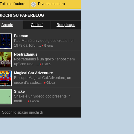
Tutto sull'autore
Diventa membro
 GIOCHI SU PAPERBLOG
Arcade
Casino'
Rompicapo
Pacman
Pac-Man é un video gioco creato nel
1979 da Toru......
Gioca
Nostradamus
Nostradamus è un gioco " shoot them
up" con una......
Gioca
Magical Cat Adventure
Riscopri Magical Cat Adventure, un
gioco d'arcade......
Gioca
Snake
Snake è un videogioco presente in
molti......
Gioca
Scopri lo spazio giochi di