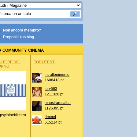
Non ancora membro?
Proponi il tuo blog
A COMMUNITY CINEMA
AUTORE DEL
TOP UTENTI
ORNO
intrattenimento
1608418 pt
lory663
1211328 pt
maestrarosalba
1126395 pt
psyinthekitchen
rimmel
615214 pt