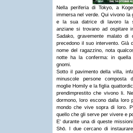
Nella periferia di Tokyo, a Kog
immersa nel verde. Qui vivono la 
e la sua datrice di lavoro la
anziane si trovano ad ospitare i
Sadako, gravemente malato di c
precedono il suo intervento. Già d
nome del ragazzino, nota qualcos
notte ha la conferma: in quella
gnomi.
Sotto il pavimento della villa, inf
minuscole persone composta d
moglie Homily e la figlia quattordic
prendimprestito che vivono li. Ne
dormono, loro escono dalla loro 
mondo che vive sopra di loro. Pr
quello che gli serve per vivere e p
E' durante una di queste missioni
Shō. I due cercano di instaurare