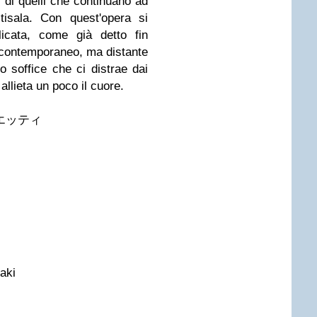
 di quelli che continuano ad
tisala. Con quest'opera si
licata, come già detto fin
 contemporaneo, ma distante
o soffice che ci distrae dai
i allieta un poco il cuore.
アリエッティ
aki