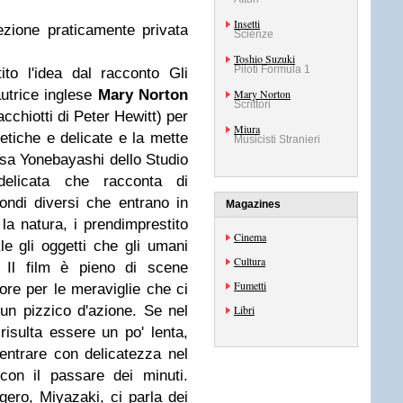
Insetti
zione praticamente privata
Scienze
Toshio Suzuki
Piloti Formula 1
to l'idea dal racconto Gli
autrice inglese
Mary Norton
Mary Norton
Scrittori
acchiotti di Peter Hewitt) per
Miura
etiche e delicate e la mette
Musicisti Stranieri
sa Yonebayashi dello Studio
elicata che racconta di
ondi diversi che entrano in
Magazines
 la natura, i prendimprestito
Cinema
e gli oggetti che gli umani
Cultura
. Il film è pieno di scene
Fumetti
ore per le meraviglie che ci
un pizzico d'azione. Se nel
Libri
risulta essere un po' lenta,
 entrare con delicatezza nel
con il passare dei minuti.
ero, Miyazaki, ci parla dei