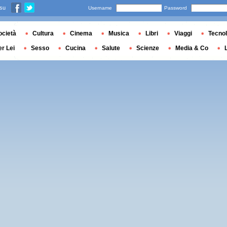
 su
Username
Password
ocietà
Cultura
Cinema
Musica
Libri
Viaggi
Tecnol
er Lei
Sesso
Cucina
Salute
Scienze
Media & Co