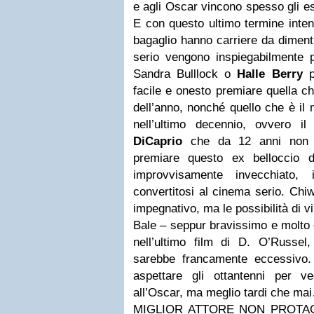
e agli Oscar vincono spesso gli eso
E con questo ultimo termine intend
bagaglio hanno carriere da diment
serio vengono inspiegabilmente p
Sandra Bulllock o
Halle Berry
p
facile e onesto premiare quella c
dell’anno, nonché quello che è il m
nell’ultimo decennio, ovvero 
DiCaprio
che da 12 anni non 
premiare questo ex belloccio 
improvvisamente invecchiato, 
convertitosi al cinema serio.
Chiw
impegnativo, ma le possibilità di 
Bale – seppur bravissimo e molto c
nell’ultimo film di D. O’Russe
sarebbe francamente eccessivo.
aspettare gli ottantenni per v
all’Oscar, ma meglio tardi che ma
MIGLIOR ATTORE NON PROTA