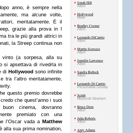
Jonah Hill
Attori
 dopo anno, è sempre nella
Hollywood
atamente, ma alcune volte,
Mete
ttori, meritatamente. È il
Bradley Cooper
eep, grazie alla prova in I
Attori
a tra le più grandi attrici in
Leonardo DiCaprio
Attori
nati, la Streep continua non
Martin Scorsese
Attori
 vinto (a sorpesa, alla su
Jennifer Lawrence
si apsettava di rivedrla in
Attori
e di
Hollywood
sono infinite
Sandra Bullock
Attori
 tra l’altro meritatamente,
Leonardo Di Caprio
avity.
Personalità Gossip
che questo premio dovrebbe
Script
Musicisti Stranieri
 credo che quest’anno i suoi
Bruce Dern
el buon cinema, dovranno
Attori
almente premiato con una
Julia Roberts
che l’Oscar vada a
Matthew
Attori
è alla sua prima nomination,
Amy Adams