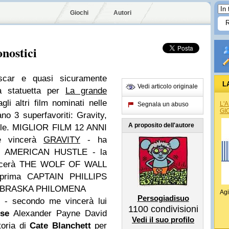
Giochi
Autori
onostici
scar e quasi sicuramente
L
Vedi articolo originale
a statuetta per
La grande
li altri film nominati nelle
L'
Segnala un abuso
GI
ano 3 superfavoriti: Gravity,
A proposito dell'autore
le.
MIGLIOR FILM
12 ANNI
 vincerà
GRAVITY
- ha
e
AMERICAN HUSTLE - la
ncerà
THE WOLF OF WALL
prima
CAPTAIN PHILLIPS
BRASKA
PHILOMENA
Agi
Persogiadisuo
 - secondo me vincerà lui
1100
condivisioni
se
Alexander Payne
David
Vedi il suo profilo
toria di
Cate Blanchett
per