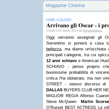
Magazine Cinema
HOME
›
CULTURA
Arrivano gli Oscar - i pr
Creato il 01 marzo 2014 da
Persogiadisuo
Oggi verranno assegnati gli O
Sorrentino si porterà a casa l
bellezza
, ma diamo un'occhiata ag
principali categorie, tra cui spicc
12 anni schiavo
e American Hust
SCHIAVO - penso proprio che
buonissime probabilità di vincer
critica l'ha idolatrato, ma non vi
STREET - stesso discorso di 
DALLAS
BUYERS CLUB
HER
NE
MIGLIOR REGIA
Alfonso Cuaron
Steve McQueen
Martin Scorse
O’Russel
BEST ACTRESS
La vit