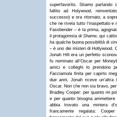
superfavorito. Stiamo parlando d
fallito ad Holywood, reinventat
successo) e ora ritornato, a sopr
che ne rivela tutto l’inaspettato e 
Fassbender –
è la prima, agognat
il protagonista di
Shame
, qui catt
ha qualche buona possibilità di vin
– è uno dei misteri di Hollywood. 
Jonah Hill era un perfetto sconos
fu nominato all’Oscar per
Moneyb
amici e colleghi lo prendono p
Facciamola finita
per capirlo meg
due anni, Jonah riceve un’altra i
Oscar. Non che non sia bravo, per 
Bradley Cooper: per quanto mi po
e per quanto bisogna ammettere 
abbia trovato una miniera d’
francamente regalata: Coope