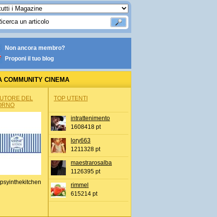
Non ancora membro?
Proponi il tuo blog
A COMMUNITY CINEMA
AUTORE DEL
TOP UTENTI
ORNO
intrattenimento
1608418 pt
lory663
1211328 pt
maestrarosalba
1126395 pt
psyinthekitchen
rimmel
615214 pt