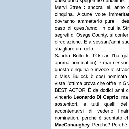
quest’anno spegne 80 candeline.
Meryl Stree : ancora lei, anno
cinquina. Alcune volte immerit
dovranno ammetterlo pure i detra
caso di quest’anno, in cui la Str
segreti di Osage County, si conferm
circolazione. E a sessant’anni suo
sbagliare un ruolo.
Sandra Bullock: l’Oscar l’ha già
aprima nomination) e mai nessuno 
questa cinquina e invece le strad
e Miss Bullock è così nominata e
vista l’ottima prova che offre in Gr
BEST ACTOR
È da dodici anni 
vincerlo
Leonardo Di Caprio
, ma
sostenitori, e tutti quelli d
accontentarsi di vederlo fin
nomination, perché è scontato 
MacConaughey.
Perché?
Perché 