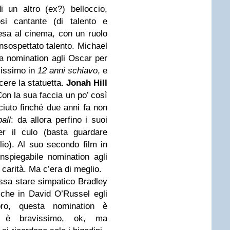
i un altro (ex?) belloccio,
osi cantante (di talento e
esa al cinema, con un ruolo
insospettato talento.
Michael
a nomination agli Oscar per
ivissimo in
12 anni schiavo
, e
cere la statuetta.
Jonah Hill
Con la sua faccia un po’ così
ciuto finché due anni fa non
all
: da allora perfino i suoi
er il culo (basta guardare
lio). Al suo secondo film in
nspiegabile nomination agli
carità. Ma c’era di meglio.
ssa stare simpatico Bradley
che in David O’Russel egli
oro, questa nomination è
r è bravissimo, ok, ma