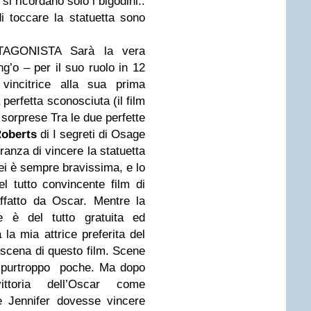
si ricordano solo i bigodini..
 toccare la statuetta sono
TAGONISTA
Sarà la vera
g’o – per il suo ruolo in 12
vincitrice alla sua prima
perfetta sconosciuta (il film
 sorprese
Tra le due perfette
Roberts
di I segreti di Osage
anza di vincere la statuetta
ei è sempre bravissima, e lo
l tutto convincente film di
fatto da Oscar.
Mentre la
e è del tutto gratuita ed
la mia attrice preferita del
 scena di questo film. Scene
o purtroppo poche. Ma dopo
ittoria dell’Oscar come
e Jennifer dovesse vincere