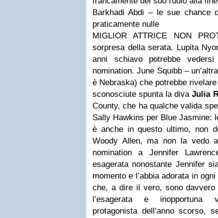
francamente del suo ruolo alla fine 
Barkhadi Abdi – le sue chance di
praticamente nulle
MIGLIOR ATTRICE NON PRO
sorpresa della serata.
Lupita Nyon
anni schiavo potrebbe vedersi 
nomination.
June Squibb – un’altra 
è Nebraska) che potrebbe rivelare
sconosciute spunta la diva
Julia 
County, che ha qualche valida sper
Sally Hawkins per Blue Jasmine: l
è anche in questo ultimo, non de
Woody Allen, ma non la vedo af
nomination a Jennifer Lawrenc
esagerata nonostante Jennifer sia 
momento e l’abbia adorata in ogni
che, a dire il vero, sono davver
l’esagerata e inopportuna v
protagonista dell’anno scorso, s