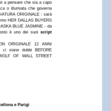
ei a pensare che sia a capo
ca o illumiata che governa
ATURA ORIGINALE : sarà
rimo
HER
DALLAS BUYERS
RASKA
BLUE JASMINE - da
esto è uno dei suoi
script
ON ORIGINALE
12 ANNI
ci siano dubbi
BEFORE
WOLF OF WALL STREET
cellona e Parigi