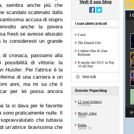
Vedi il suo blog
ta, sembra anche più che
me scandalo scatenato dalla
I
santissima accusa di stupro
I suoi ultimi articoli
involto anche la povera
cosa fresti se avesse abusato
Carol
ra lo consideresti un grande
The Danish Girl
L'ultimo film di Alan
Rickman
 di cronaca, passiamo alla
ossibilità di vittoria: la
Il meglio del 2015: la Top
10 dei film
n Hustler
.
Per l'attrice è la
nferma di una carriera e un
Vedi tutti
ltimi anni, ma mi sa che il
Oscar per lei possa ancora
Dossier Paperblog
12 Anni Schiavo
na
la si dava per le favorite
Cinema
à sono praticamente nulle. Il
Woody Allen
Attori
sopravvalutato che tuttavia
Dallas
di un’attrice bravissima che
Serie TV