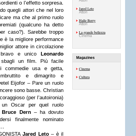
Attori
rdienti o l’effetto sorpresa.
Jared Leto
o quegli attori che nel loro
Attori
icare ma che al primo ruolo
Halle Berry
remiati (qualcuno ha detto
Attori
er caso?).
Sarebbe troppo
La grande bellezza
Cinema
he è la migliore performance
iglior attore in circolazione
il bravo e unico
Leonardo
Magazines
sbagli un film.
Più facile
di commedie usa e getta,
Cinema
imbruttito e dimagrito e
Cultura
etel Eijofor – Pare un ruolo
vincere sono basse.
Christian
oraggioso (per l’autoironia)
l, un Oscar per quel ruolo
Bruce Dern
– ha dovuto
edersi finalmente nominato
i…
GONISTA
Jared Leto
– è il