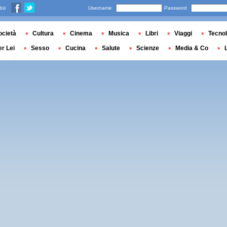
 su
Username
Password
ocietà
Cultura
Cinema
Musica
Libri
Viaggi
Tecnol
er Lei
Sesso
Cucina
Salute
Scienze
Media & Co