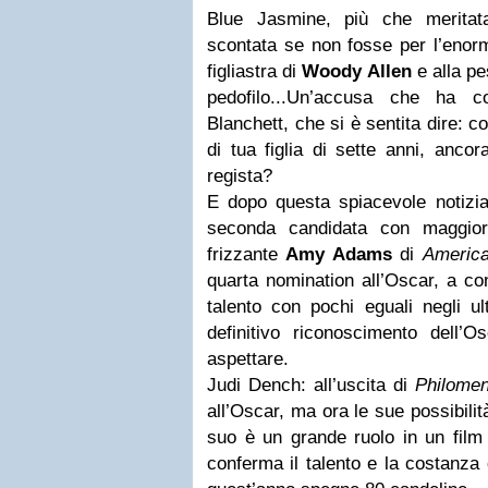
Blue Jasmine, più che merita
scontata se non fosse per l’enor
figliastra di
Woody Allen
e alla pe
pedofilo...
Un’accusa che ha co
Blanchett, che si è sentita dire: 
di tua figlia di sette anni, anco
regista?
E dopo questa spiacevole notizia
seconda candidata con maggiori p
frizzante
Amy Adams
di
America
quarta nomination all’Oscar, a co
talento con pochi eguali negli u
definitivo riconoscimento dell’
aspettare.
Judi Dench: all’uscita di
Philome
all’Oscar, ma ora le sue possibilit
suo è un grande ruolo in un film 
conferma il talento e la costanza 