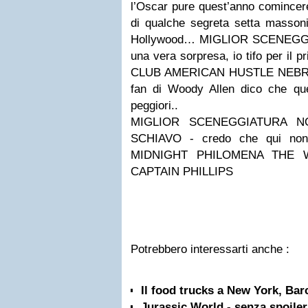
l’Oscar pure quest’anno comincer
di qualche segreta setta massoni
Hollywood…
MIGLIOR SCENEGGI
una vera sorpresa, io tifo per il p
CLUB
AMERICAN HUSTLE
NEB
fan di Woody Allen dico che qu
peggiori..
MIGLIOR SCENEGGIATURA N
SCHIAVO - credo che qui non 
MIDNIGHT
PHILOMENA
THE 
CAPTAIN PHILLIPS
Potrebbero interessarti anche :
Il food trucks a New York, Bar
Jurassic World - senza spoiler