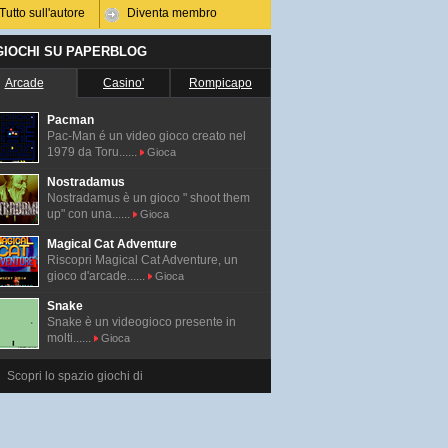
Tutto sull'autore
Diventa membro
 GIOCHI SU PAPERBLOG
Arcade
Casino'
Rompicapo
Pacman
Pac-Man é un video gioco creato nel
1979 da Toru......
Gioca
Nostradamus
Nostradamus è un gioco " shoot them
up" con una......
Gioca
Magical Cat Adventure
Riscopri Magical Cat Adventure, un
gioco d'arcade......
Gioca
Snake
Snake è un videogioco presente in
molti......
Gioca
Scopri lo spazio giochi di