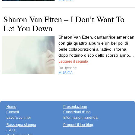
MUSICA
Sharon Van Etten – I Don’t Want To
Let You Down
Sharon Van Etten, cantautrice american
con già quattro album e un bel po' di
belle collaborazioni all'attivo, ritorna,
dopo l'ottimo disco dello scorso anno,...
Leggere il seguito
Da
Iyezine
MUSICA
Home
Presentazione
Contatti
Condizioni d'uso
Lavora con noi
Informazioni azienda
Rassegna stampa
Proponi il tuo blog
F.A.Q.