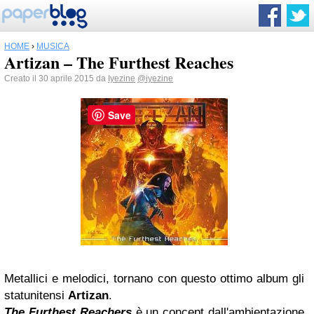
HOME
›
MUSICA
Artizan – The Furthest Reaches
Creato il 30 aprile 2015 da
Iyezine
@iyezine
Save
Metallici e melodici, tornano con questo ottimo album gli
statunitensi
Artizan
.
The Furthest Reachers
è un concept dall'ambientazione