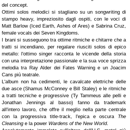
del concept.
Ottimi solos melodici si stagliano su un songwriting di
stampo heavy, impreziosito dagli ospiti, con le voci di
Matt Barlow (Iced Earth, Ashes of Ares) e Sabrina Cruz,
female vocals dei Seven Kingdoms.
I brani si susseguono tra ottime ritmiche e chitarre che a
tratti si incendiano, per regalare riusciti solos di epico
metallo: l'ottimo singer racconta le vicende della storia
con una interpretazione passionale e la sua voce sprizza
melodia tra Ray Alder dei Fates Warning e un Joacim
Cans più teatrale.
L'album non ha cedimenti, le cavalcate elettriche delle
due asce (Shamus McConney e Bill Staley) e le ritmiche
a tratti tecniche e progressive (Ty Tammeus alle pelli e
Jonathan Jennings al basso) fanno da trademark
all'intero lavoro, che offre il meglio nella parte centrale
con la progressiva title-track, l'epica e oscura
The
Cleansing
e la power
Wardens of the New World
.