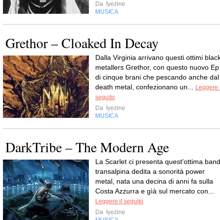
Da
Iyezine
MUSICA
Grethor – Cloaked In Decay
Dalla Virginia arrivano questi ottimi blac
metallers Grethor, con questo nuovo Ep
di cinque brani che pescando anche dal
death metal, confezionano un...
Leggere i
seguito
Da
Iyezine
MUSICA
DarkTribe – The Modern Age
La Scarlet ci presenta quest'ottima ban
transalpina dedita a sonorità power
metal, nata una decina di anni fa sulla
Costa Azzurra e gìà sul mercato con...
Leggere il seguito
Da
Iyezine