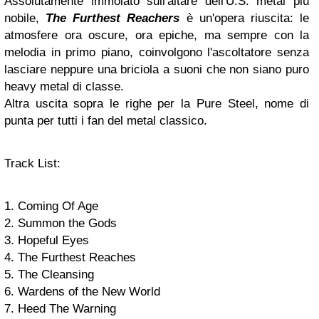
Assolutamente immolato sull'altare dell'U.S. metal più
nobile,
The Furthest Reachers
è un'opera riuscita: le
atmosfere ora oscure, ora epiche, ma sempre con la
melodia in primo piano, coinvolgono l'ascoltatore senza
lasciare neppure una briciola a suoni che non siano puro
heavy metal di classe.
Altra uscita sopra le righe per la Pure Steel, nome di
punta per tutti i fan del metal classico.
Track List:
1. Coming Of Age
2. Summon the Gods
3. Hopeful Eyes
4. The Furthest Reaches
5. The Cleansing
6. Wardens of the New World
7. Heed The Warning