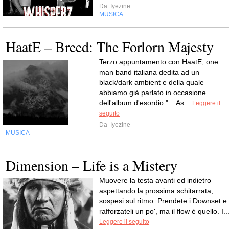
Da
Iyezine
MUSICA
HaatE – Breed: The Forlorn Majesty
Terzo appuntamento con HaatE, one
man band italiana dedita ad un
black/dark ambient e della quale
abbiamo già parlato in occasione
dell'album d'esordio "... As...
Leggere il
seguito
Da
Iyezine
MUSICA
Dimension – Life is a Mistery
Muovere la testa avanti ed indietro
aspettando la prossima schitarrata,
sospesi sul ritmo. Prendete i Downset e
rafforzateli un po', ma il flow è quello. I..
Leggere il seguito