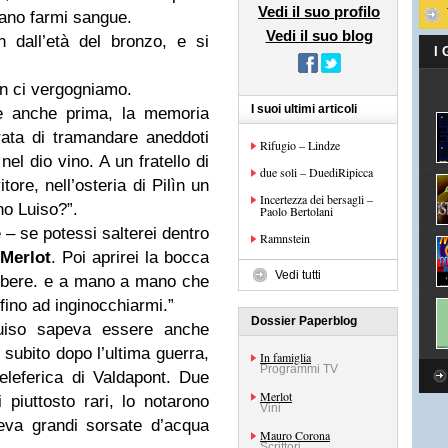
Vedi il suo profilo
vano farmi sangue.
Vedi il suo blog
 dall’età del bronzo, e si
I
on ci vergogniamo.
I suoi ultimi articoli
e anche prima, la memoria
urata di tramandare aneddoti
Rifugio – Lindze
nel dio vino. A un fratello di
due soli – DuediRipicca
ore, nell’osteria di Pilìn un
Incertezza dei bersagli –
ino Luiso?”.
Paolo Bertolani
 – se potessi salterei dentro
Ramnstein
Merlot
. Poi aprirei la bocca
Vedi tutti
 a bere. e a mano a mano che
 fino ad inginocchiarmi.”
Dossier Paperblog
 Luiso sapeva essere anche
, subito dopo l’ultima guerra,
In famiglia
Programmi TV
eleferica di Valdapont. Due
Merlot
 piuttosto rari, lo notarono
Vini
eva grandi sorsate d’acqua
Mauro Corona
Scrittori