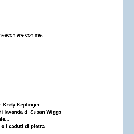
invecchiare con me,
o Kody Keplinger
di lavanda di Susan Wiggs
le...
 I caduti di pietra