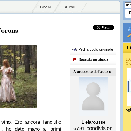
Giochi
Autori
Corona
L
Vedi articolo originale
L'
Segnala un abuso
GI
A proposito dell'autore
Agi
vino. Ero ancora fanciullo
Lielarousse
6781
condivisioni
ti, ho dato mano ai primi