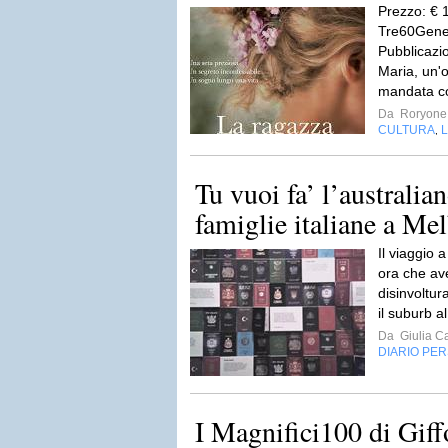
Prezzo: € 
Tre60Gene
Pubblicazi
Maria, un'or
mandata co
Da
Roryone
CULTURA
L
,
Tu vuoi fa’ l’australian
famiglie italiane a Me
Il viaggio 
ora che ave
disinvoltur
il suburb a
Da
Giulia Ca
DIARIO PE
I Magnifici100 di Giffo