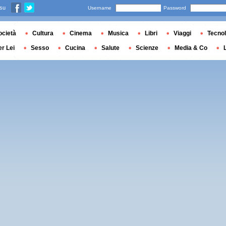
 su
Username
Password
ocietà
Cultura
Cinema
Musica
Libri
Viaggi
Tecnol
er Lei
Sesso
Cucina
Salute
Scienze
Media & Co