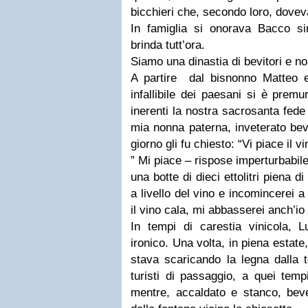
bicchieri che, secondo loro, dove
In famiglia si onorava Bacco sin
brinda tutt’ora.
Siamo una dinastia di bevitori e n
A partire dal bisnonno Matteo 
infallibile dei paesani si è prem
inerenti la nostra sacrosanta fede 
mia nonna paterna, inveterato bevit
giorno gli fu chiesto: “Vi piace il v
” Mi piace – rispose imperturbabile
una botte di dieci ettolitri piena di
a livello del vino e incomincerei
il vino cala, mi abbasserei anch’io
In tempi di carestia vinicola,
ironico. Una volta, in piena estate
stava scaricando la legna dalla t
turisti di passaggio, a quei tempi
mentre, accaldato e stanco, bev