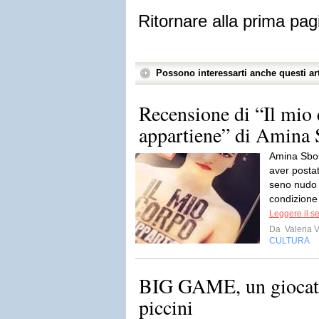
Ritornare alla prima pag
Possono interessarti anche questi art
Recensione di “Il mio
appartiene” di Amina 
Amina Sboui
aver posta
seno nudo 
condizione 
Leggere il s
Da
Valeria V
CULTURA
BIG GAME, un giocatt
piccini