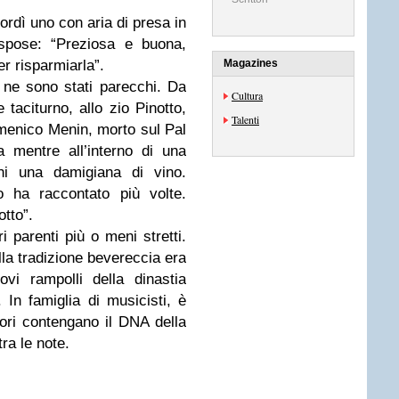
ordì uno con aria di presa in
ispose: “Preziosa e buona,
r risparmiarla”.
Magazines
ne sono stati parecchi. Da
Cultura
taciturno, allo zio Pinotto,
Talenti
omenico Menin, morto sul Pal
 mentre all’interno di una
ni una damigiana di vino.
 ha raccontato più volte.
tto”.
 parenti più o meni stretti.
lla tradizione bevereccia era
vi rampolli della dinastia
 In famiglia di musicisti, è
atori contengano il DNA della
ra le note.