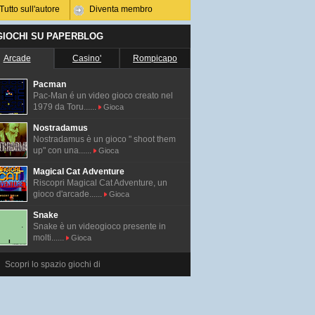
Tutto sull'autore
Diventa membro
 GIOCHI SU PAPERBLOG
Arcade
Casino'
Rompicapo
Pacman
Pac-Man é un video gioco creato nel
1979 da Toru......
Gioca
Nostradamus
Nostradamus è un gioco " shoot them
up" con una......
Gioca
Magical Cat Adventure
Riscopri Magical Cat Adventure, un
gioco d'arcade......
Gioca
Snake
Snake è un videogioco presente in
molti......
Gioca
Scopri lo spazio giochi di