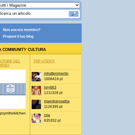
Non ancora membro?
Proponi il tuo blog
A COMMUNITY CULTURA
AUTORE DEL
TOP UTENTI
ORNO
intrattenimento
1608418 pt
lory663
1211328 pt
maestrarosalba
1126395 pt
psyinthekitchen
cria
635352 pt