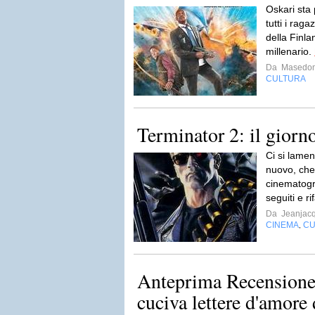
Oskari sta
tutti i rag
della Finla
millenario.
Da
Masedo
CULTURA
Terminator 2: il giorn
Ci si lamen
nuovo, che 
cinematogr
seguiti e r
Da
Jeanjac
CINEMA
CU
,
Anteprima Recensione:
cuciva lettere d'amore