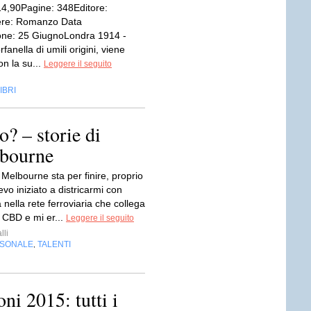
14,90Pagine: 348Editore:
re: Romanzo Data
one: 25 GiugnoLondra 1914 -
fanella di umili origini, viene
n la su...
Leggere il seguito
IBRI
o? – storie di
lbourne
a Melbourne sta per finire, proprio
vo iniziato a districarmi con
a nella rete ferroviaria che collega
l CBD e mi er...
Leggere il seguito
lli
RSONALE
TALENTI
,
ni 2015: tutti i