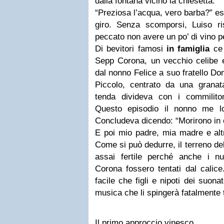
dalla fontana vicino la chiesetta.
“Preziosa l’acqua, vero barba?” es
giro. Senza scomporsi, Luiso r
peccato non avere un po’ di vino pe
Di bevitori famosi
in famiglia
ce 
Sepp Corona, un vecchio celibe e 
dal nonno Felice a suo fratello D
Piccolo, centrato da una granata
tenda divideva con i commilito
Questo episodio il nonno me lo
Concludeva dicendo: “Morirono in o
E poi mio padre, mia madre e altri
Come si può dedurre, il terreno de
assai fertile perché anche i nuo
Corona fossero tentati dal calice.
facile che figli e nipoti dei suon
musica che li spingerà fatalmente t
Il primo approccio vinesco