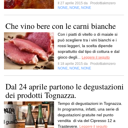
Il 27 aprile 2015 da
Prodottiakmzero
NONE
NONE
NONE
,
,
Che vino bere con le carni bianche
Con i piatti di vitello o di maiale si
può scegliere tra i vini bianchi e i
rossi leggeri, la scelta dipende
soprattutto dal tipo di cottura e dal
gioco degli...
Leggere il seguito
Il 18 aprile 2015 da
Prodottiakmzero
NONE
NONE
NONE
,
,
Dal 24 aprile partono le degustazioni
dei prodotti Tognazza.
Tempo di degustazioni in Tognazza.
In programma, infatti, una serie di
degustazioni gratuite nel punto
vendita di via del Cipresso 12 a
Trastevere.
Leggere il seguito