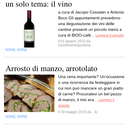
un solo tema: il vino
a cura di Jacopo Cossater e Antonio
Boco Gli appuntamenti prevedono
una degustazione dei vini delle
cantine presenti un piccolo menù a
cura di BIOO-cafè...
Leggere il seguito
Il 01 giugno 2015 da
Goodmorningumbria
NONE
NONE
,
Arrosto di manzo, arrotolato
Una cena importante? Un'occasione
o una ricorrenza da festeggiare in
cui non può mancare un gran piatto
di carne? Procuratevi un bel pezzo
di manzo, il mio era...
Leggere il
seguito
Il 30 maggio 2015 da
Jo
NONE
NONE
,