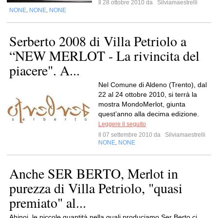
Il 28 ottobre 2010 da
Silviamaestrelli
NONE
NONE
NONE
,
,
Serberto 2008 di Villa Petriolo a
“NEW MERLOT - La rivincita del
piacere". A...
Nel Comune di Aldeno (Trento), dal
22 al 24 ottobre 2010, si terrà la
mostra MondoMerlot, giunta
quest’anno alla decima edizione.
Leggere il seguito
Il 07 settembre 2010 da
Silviamaestrelli
NONE
NONE
,
Anche SER BERTO, Merlot in
purezza di Villa Petriolo, "quasi
premiato" al...
Ahinoi, le piccole quantità nella quali produciamo Ser Berto ci