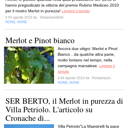
hanno pregiudicato la vittoria del premio Rubino Mediceo 2010
per il nostro Merlot in purezza!
Leggere il seguito
Il 05 agosto 2010 da
Silviamaestrelli
NONE
NONE
,
Merlot e Pinot bianco
Ancora due vitigni: Merlot e Pinot
Bianco…da qualche altra parte,
molto lontano nel tempo, nella
campagna marsalese.
Leggere il
seguito
Il 04 agosto 2010 da
Roripalazzo
NONE
NONE
,
SER BERTO, il Merlot in purezza di
Villa Petriolo. L'articolo su
Cronache di...
Villa Petriolo"La Maestrelli fa pace