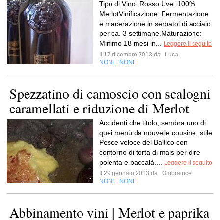
Tipo di Vino: Rosso Uve: 100%
MerlotVinificazione: Fermentazione
e macerazione in serbatoi di acciaio
per ca. 3 settimane.Maturazione:
Minimo 18 mesi in...
Leggere il seguito
Il 17 dicembre 2013 da
Luca
NONE
NONE
,
Spezzatino di camoscio con scalogni
caramellati e riduzione di Merlot
Accidenti che titolo, sembra uno di
quei menù da nouvelle cousine, stile
Pesce veloce del Baltico con
contorno di torta di mais per dire
polenta e baccalà,...
Leggere il seguito
Il 29 gennaio 2013 da
Ombraluce
NONE
NONE
,
Abbinamento vini | Merlot e paprika