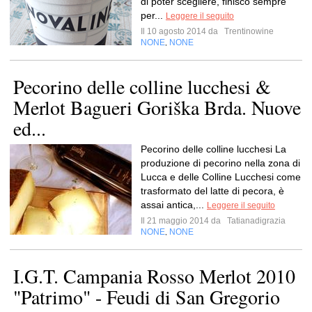
di poter scegliere, finisco sempre
per...
Leggere il seguito
Il 10 agosto 2014 da
Trentinowine
NONE
NONE
,
Pecorino delle colline lucchesi &
Merlot Bagueri Goriška Brda. Nuove
ed...
Pecorino delle colline lucchesi La
produzione di pecorino nella zona di
Lucca e delle Colline Lucchesi come
trasformato del latte di pecora, è
assai antica,...
Leggere il seguito
Il 21 maggio 2014 da
Tatianadigrazia
NONE
NONE
,
I.G.T. Campania Rosso Merlot 2010
"Patrimo" - Feudi di San Gregorio