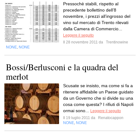
Pressochè stabili, rispetto al
precedente bollettino dell’8
novembre, i prezzi all’ingrosso del
vino sul mercato di Trento rilevati
dalla Camera di Commercio...
Leggere il seguito
Il 28 novembre 2011 da
Trentinowine
NONE
NONE
,
Bossi/Berlusconi e la quadra del
merlot
Scusate se insisto, ma come si fa a
ritenere affidabile un Paese guidato
da un Governo che si divide su una
cosa come questa? I rifiuti di Napoli
ormai sono...
Leggere il seguito
Il 19 luglio 2011 da
Renatocappon
NONE
NONE
,