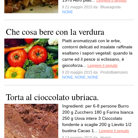
1970 Altro piatt...
Leggere il seguito
Il 21 maggio 2015 da
Bluaragosta
NONE
Che cosa bere con la verdura
Piatti aromatizzati con le erbe,
contorni delicati ed insalate raffinate
esaltano i sapori vegetali: quando la
carne ed il pesce si eclissano, è
giocoforza...
Leggere il seguito
Il 20 maggio 2015 da
Prodottiakmzero
NONE
NONE
NONE
,
,
Torta al cioccolato ubriaca.
Ingredienti: per 6-8 persone Burro
200 g Zucchero 180 g Farina bianca
250 g Uova intere 3 Cioccolato
fondente a scaglie 200 g Lievito 1/2
bustina Cacao 1...
Leggere il seguito
Il 13 maggio 2015 da
Hugor