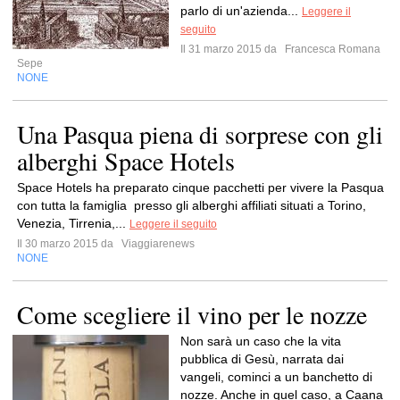
parlo di un'azienda...
Leggere il
seguito
Il 31 marzo 2015 da
Francesca Romana
Sepe
NONE
Una Pasqua piena di sorprese con gli
alberghi Space Hotels
Space Hotels ha preparato cinque pacchetti per vivere la Pasqua
con tutta la famiglia presso gli alberghi affiliati situati a Torino,
Venezia, Tirrenia,...
Leggere il seguito
Il 30 marzo 2015 da
Viaggiarenews
NONE
Come scegliere il vino per le nozze
Non sarà un caso che la vita
pubblica di Gesù, narrata dai
vangeli, cominci a un banchetto di
nozze. Anche in quel caso, a Caana