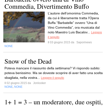
Commedia, Divertimento Buffo
L’autore dell’omonima Commedia,
da cui è liberamente tratta l’Opera
Buffa “Barbatelle” ovvero “Una di
Vino Commedia”, ora musicata dal
noto Maestro Luis Bacalov...
Leggere
il seguito
Il 03 giugno 2015 da
Saporinews
NONE
Snow of the Dead
Poteva mancare il riassunto della settimana? Vi rispondo subito:
poteva benissimo. Ma se doveste scoprire di aver fatto una scelta
sbagliata, nella vostra...
Leggere il seguito
Il 02 giugno 2015 da
Jonlooker
NONE
NONE
,
1+ 1 = 3 – un moderatore, due ospiti,