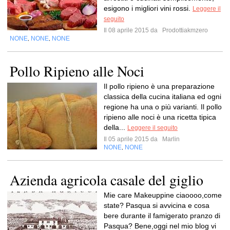
esigono i migliori vini rossi.
Leggere il
seguito
Il 08 aprile 2015 da
Prodottiakmzero
NONE
NONE
NONE
,
,
Pollo Ripieno alle Noci
Il pollo ripieno è una preparazione
classica della cucina italiana ed ogni
regione ha una o più varianti. Il pollo
ripieno alle noci è una ricetta tipica
della...
Leggere il seguito
Il 05 aprile 2015 da
Marlin
NONE
NONE
,
Azienda agricola casale del giglio
Mie care Makeuppine ciaoooo,come
state? Pasqua si avvicina e cosa
bere durante il famigerato pranzo di
Pasqua? Bene,oggi nel mio blog vi