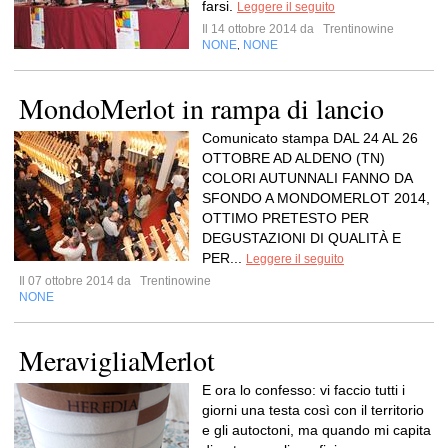
farsi.
Leggere il seguito
Il 14 ottobre 2014 da
Trentinowine
NONE
NONE
,
MondoMerlot in rampa di lancio
Comunicato stampa DAL 24 AL 26
OTTOBRE AD ALDENO (TN)
COLORI AUTUNNALI FANNO DA
SFONDO A MONDOMERLOT 2014,
OTTIMO PRETESTO PER
DEGUSTAZIONI DI QUALITÀ E
PER...
Leggere il seguito
Il 07 ottobre 2014 da
Trentinowine
NONE
MeravigliaMerlot
E ora lo confesso: vi faccio tutti i
giorni una testa così con il territorio
e gli autoctoni, ma quando mi capita