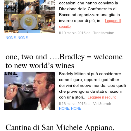
occasioni che hanno convinto la
Direzione della Confraternita di
Bacco ad organizzare una gita in
inverno e per di più, in...
Leggere il
seguito
Il 19 marzo 2015 da
Trentinowine
NONE
NONE
,
one, two and ….Bradley = welcome
to new world’s wines
Bradely Mitton si può considerare
come il guru, oppure il godfather ,
dei vini del nuovo mondo: cioè quelli
che provengono da stati o nazioni
con una stori...
Leggere il seguito
Il 18 marzo 2015 da
Vini&terroir
NONE
NONE
,
Cantina di San Michele Appiano,