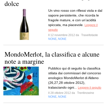
dolce
Un vino rosso con riflessi viola e dal
sapore persistente, che ricorda le
fragole mature, e con un’acidità
spiccata, ma piacevole.
Leggere il
seguito
Il 12 novembre 2012 da
Traveltotaste
NONE
NONE
,
MondoMerlot, la classifica e alcune
note a margine
Pubblico qui di seguito la classifica
stilata dai commissari del concorso
enologico MondoMerlot di Aldeno
(26,27,28 ottobre 2012),
tralasciando ogni...
Leggere il seguito
Il 28 ottobre 2012 da
Trentinowine
NONE
NONE
,