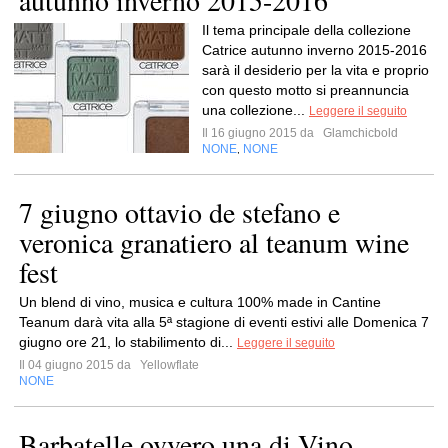
autunno inverno 2015-2016
Il tema principale della collezione
Catrice autunno inverno 2015-2016
sarà il desiderio per la vita e proprio
con questo motto si preannuncia
una collezione...
Leggere il seguito
Il 16 giugno 2015 da
Glamchicbold
NONE
NONE
,
7 giugno ottavio de stefano e
veronica granatiero al teanum wine
fest
Un blend di vino, musica e cultura 100% made in Cantine
Teanum darà vita alla 5ª stagione di eventi estivi alle Domenica 7
giugno ore 21, lo stabilimento di...
Leggere il seguito
Il 04 giugno 2015 da
Yellowflate
NONE
Barbatelle ovvero una di Vino