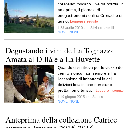
col Merlot toscano"! Ne dà notizia, in
anteprima, il giornale di
enogastronomia online Cronache di
gusto.
Leggere il seguito
Il 23 aprile 2010 da
Silviamaestrelli
NONE
NONE
,
Degustando i vini de La Tognazza
Amata al Dillà e a La Buvette
Quando ci si ritrova per le viuzze del
centro storico, non sempre si ha
l'occasione di imbattersi in dei
deliziosi localini che non siano
prettamente turistici.
Leggere il seguito
Il 19 giugno 2015 da
Sadica
NONE
NONE
,
Anteprima della collezione Catrice