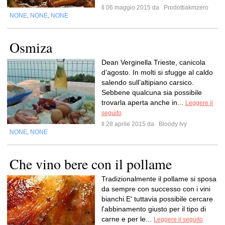
Il 06 maggio 2015 da
Prodottiakmzero
NONE
NONE
NONE
,
,
Osmiza
Dean Verginella Trieste, canicola
d’agosto. In molti si sfugge al caldo
salendo sull’altipiano carsico.
Sebbene qualcuna sia possibile
trovarla aperta anche in...
Leggere il
seguito
Il 28 aprile 2015 da
Bloody Ivy
NONE
NONE
,
Che vino bere con il pollame
Tradizionalmente il pollame si sposa
da sempre con successo con i vini
bianchi.E' tuttavia possibile cercare
l'abbinamento giusto per il tipo di
carne e per le...
Leggere il seguito