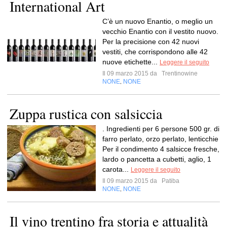
International Art
C’è un nuovo Enantio, o meglio un
vecchio Enantio con il vestito nuovo.
Per la precisione con 42 nuovi
vestiti, che corrispondono alle 42
nuove etichette...
Leggere il seguito
Il 09 marzo 2015 da
Trentinowine
NONE
NONE
,
Zuppa rustica con salsiccia
. Ingredienti per 6 persone 500 gr. di
farro perlato, orzo perlato, lenticchie
Per il condimento 4 salsicce fresche,
lardo o pancetta a cubetti, aglio, 1
carota...
Leggere il seguito
Il 09 marzo 2015 da
Patiba
NONE
NONE
,
Il vino trentino fra storia e attualità