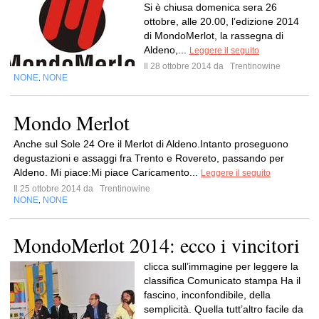
Si è chiusa domenica sera 26
ottobre, alle 20.00, l’edizione 2014
di MondoMerlot, la rassegna di
Aldeno,...
Leggere il seguito
Il 28 ottobre 2014 da
Trentinowine
NONE
NONE
,
Mondo Merlot
Anche sul Sole 24 Ore il Merlot di Aldeno.Intanto proseguono
degustazioni e assaggi fra Trento e Rovereto, passando per
Aldeno. Mi piace:Mi piace Caricamento...
Leggere il seguito
Il 25 ottobre 2014 da
Trentinowine
NONE
NONE
,
MondoMerlot 2014: ecco i vincitori
clicca sull’immagine per leggere la
classifica Comunicato stampa Ha il
fascino, inconfondibile, della
semplicità. Quella tutt’altro facile da