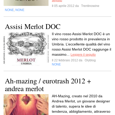
seguito
Il 05 aprile 2012 da
Trentinowine
NONE
NONE
,
Assisi Merlot DOC
Il vino rosso Assisi Merlot DOC è un
vino rosso prodotto in prevalenza in
Umbria. L’eccellente qualità del vino
rosso Assisi Merlot DOC raggiunge il
massimo...
Leggere il seguito
Il 22 febbraio 2012 da
Oryblog
NONE
Ah-mazing / eurotrash 2012 +
andrea merlot
AH-Mazing, creato nel 2010 da
Andrea Merlot, un giovane designer
di talento, supera le idee di
tendenza, abbigliamento, attraverso