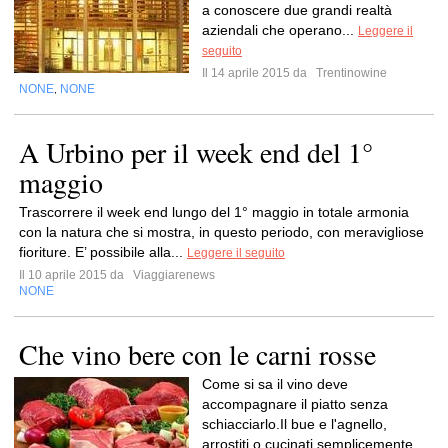
a conoscere due grandi realtà
aziendali che operano...
Leggere il
seguito
Il 14 aprile 2015 da
Trentinowine
NONE
NONE
,
A Urbino per il week end del 1°
maggio
Trascorrere il week end lungo del 1° maggio in totale armonia
con la natura che si mostra, in questo periodo, con meravigliose
fioriture. E’ possibile alla...
Leggere il seguito
Il 10 aprile 2015 da
Viaggiarenews
NONE
Che vino bere con le carni rosse
Come si sa il vino deve
accompagnare il piatto senza
schiacciarlo.Il bue e l'agnello,
arrostiti o cucinati semplicemente,