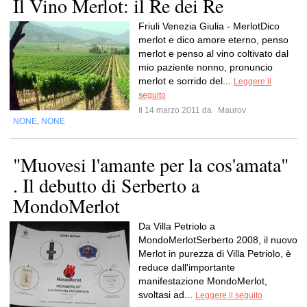
Il Vino Merlot: il Re dei Re
Friuli Venezia Giulia - MerlotDico
merlot e dico amore eterno, penso
merlot e penso al vino coltivato dal
mio paziente nonno, pronuncio
merlot e sorrido del...
Leggere il
seguito
Il 14 marzo 2011 da
Maurov
NONE
NONE
,
"Muovesi l'amante per la cos'amata"
. Il debutto di Serberto a
MondoMerlot
Da Villa Petriolo a
MondoMerlotSerberto 2008, il nuovo
Merlot in purezza di Villa Petriolo, è
reduce dall'importante
manifestazione MondoMerlot,
svoltasi ad...
Leggere il seguito