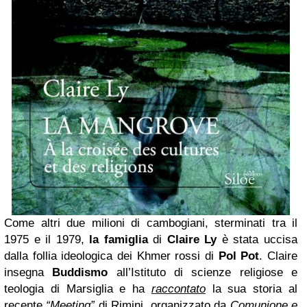
Come altri due milioni di cambogiani, sterminati tra il
1975 e il 1979,
la famiglia
di
Claire Ly
è stata uccisa
dalla follia ideologica dei Khmer rossi di
Pol Pot
. Claire
insegna
Buddismo
all’Istituto di scienze religiose e
teologia di Marsiglia e ha
raccontato
la sua storia al
recente
“Meeting”
di Rimini, organizzato da
Comunione e