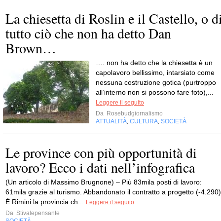
La chiesetta di Roslin e il Castello, o d
tutto ciò che non ha detto Dan
Brown…
…. non ha detto che la chiesetta è un
capolavoro bellissimo, intarsiato come
nessuna costruzione gotica (purtroppo
all’interno non si possono fare foto),...
Leggere il seguito
Da
Rosebudgiornalismo
ATTUALITÀ
CULTURA
SOCIETÀ
,
,
Le province con più opportunità di
lavoro? Ecco i dati nell’infografica
(Un articolo di Massimo Brugnone) – Più 83mila posti di lavoro:
61mila grazie al turismo. Abbandonato il contratto a progetto (-4.290)
È Rimini la provincia ch...
Leggere il seguito
Da
Stivalepensante
SOCIETÀ