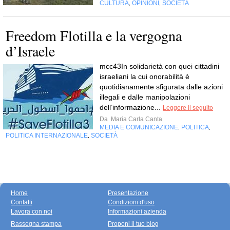
CULTURA
OPINIONI
SOCIETÀ
,
,
Freedom Flotilla e la vergogna
d’Israele
mcc43In solidarietà con quei cittadini
israeliani la cui onorabilità è
quotidianamente sfigurata dalle azioni
illegali e dalle manipolazioni
dell’informazione...
Leggere il seguito
Da
Maria Carla Canta
MEDIA E COMUNICAZIONE
POLITICA
,
,
POLITICA INTERNAZIONALE
SOCIETÀ
,
Home
Presentazione
Contatti
Condizioni d'uso
Lavora con noi
Informazioni azienda
Rassegna stampa
Proponi il tuo blog