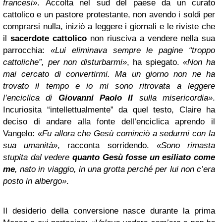
francesi»
. Accolta nel sud del paese da un curato
cattolico e un pastore protestante, non avendo i soldi per
comprarsi nulla, iniziò a leggere i giornali e le riviste che
il
sacerdote cattolico
non riusciva a vendere nella sua
parrocchia:
«Lui eliminava sempre le pagine “troppo
cattoliche”, per non disturbarmi»
, ha spiegato.
«Non ha
mai cercato di convertirmi. Ma un giorno non ne ha
trovato il tempo e io mi sono ritrovata a leggere
l’enciclica di
Giovanni Paolo II
sulla misericordia»
.
Incuriosita “intellettualmente” da quel testo, Claire ha
deciso di andare alla fonte dell’enciclica aprendo il
Vangelo:
«Fu allora che Gesù cominciò a sedurmi con la
sua umanità»
, racconta sorridendo.
«Sono rimasta
stupita dal vedere
quanto Gesù fosse un esiliato come
me
, nato in viaggio, in una grotta perché per lui non c’era
posto in albergo»
.
Il desiderio della conversione nasce durante la prima