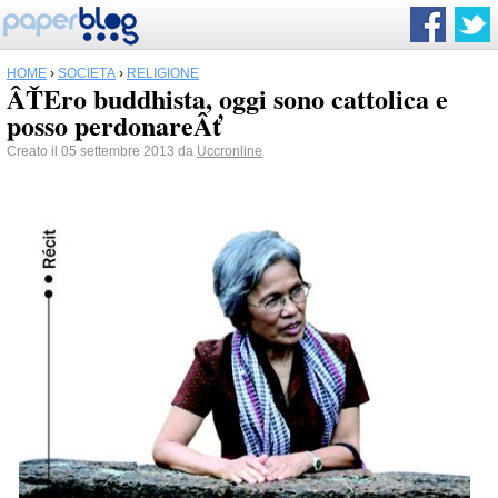
HOME
›
SOCIETÀ
›
RELIGIONE
ÂŤEro buddhista, oggi sono cattolica e
posso perdonareÂť
Creato il 05 settembre 2013 da
Uccronline