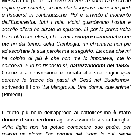
Messa a cui partecipa:
«Volevo vedere com’era e non ho
capito quasi niente, se non che bisognava alzarsi in piedi
e risedersi in continuazione. Poi è arrivato il momento
dell’Eucarestia: tutti i miei vicini guardavano l’ostia e
anch’io allora ho alzato lo sguardo. Lì per la prima volta
ho sentito che Gesù, che aveva
sempre camminato con
me
fin dal tempo della Cambogia, mi chiamava non più
ad ascoltare la sua parola ma a seguirlo. La cosa che mi
ha colpito di più è che non me lo imponeva, me lo
chiedeva. E io ho risposto sì,
battezzandomi nel 1983»
.
Grazie alla conversione è tornata alle sue origini
«per
cercare le tracce dei passi di Gesù nel Buddismo»
,
scrivendo il libro “
La Mangrovia. Una donna, due anime“
(Pimedit).
Il frutto più bello dell’approdo al cattolicesimo
è stato
donare il suo perdono
agli assassini della sua famiglia:
«Mia figlia non ha potuto conoscere suo padre, per
questo un giorno l’ho portata nel luogo in cui venne