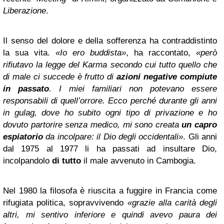
Liberazione
.
Il senso del dolore e della sofferenza ha contraddistinto
la sua vita.
«Io ero buddista»
, ha raccontato,
«però
rifiutavo la legge del Karma secondo cui tutto quello che
di male ci succede è frutto di
azioni negative compiute
in passato
. I miei familiari non potevano essere
responsabili di quell’orrore. Ecco perché durante gli anni
in gulag, dove ho subito ogni tipo di privazione e ho
dovuto partorire senza medico, mi sono creata
un capro
espiatorio
da incolpare: il Dio degli occidentali»
. Gli anni
dal 1975 al 1977 li ha passati ad insultare Dio,
incolpandolo
di tutto
il male avvenuto in Cambogia.
Nel 1980 la filosofa è riuscita a fuggire in Francia come
rifugiata politica, sopravvivendo
«grazie alla carità degli
altri, mi sentivo inferiore e quindi avevo paura dei