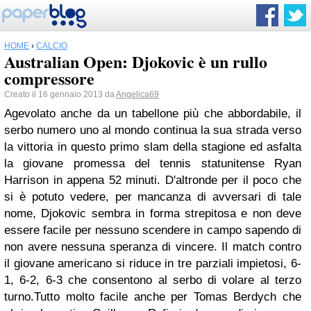
HOME
›
CALCIO
Australian Open: Djokovic è un rullo
compressore
Creato il 16 gennaio 2013 da
Angelica69
Agevolato anche da un tabellone più che abbordabile, il
serbo numero uno al mondo continua la sua strada verso
la vittoria in questo primo slam della stagione ed asfalta
la giovane promessa del tennis statunitense Ryan
Harrison in appena 52 minuti. D'altronde per il poco che
si è potuto vedere, per mancanza di avversari di tale
nome, Djokovic sembra in forma strepitosa e non deve
essere facile per nessuno scendere in campo sapendo di
non avere nessuna speranza di vincere. Il match contro
il giovane americano si riduce in tre parziali impietosi, 6-
1, 6-2, 6-3 che consentono al serbo di volare al terzo
turno.Tutto molto facile anche per Tomas Berdych che