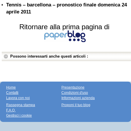
Tennis – barcellona – pronostico finale domenica 24
aprile 2011
Ritornare alla prima pagina di
Possono interessarti anche questi articoli :
Home
Presentazione
Contatti
Condizioni d'uso
Lavora con noi
Informazioni azienda
Rassegna stampa
Proponi il tuo blog
F.A.Q.
Gestisci i cookie