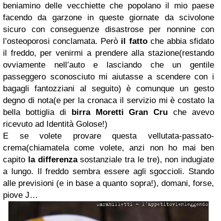
beniamino delle vecchiette che popolano il mio paese
facendo da garzone in queste giornate da scivolone
sicuro con conseguenze disastrose per nonnine con
l’osteoporosi conclamata. Però
il fatto
che abbia sfidato
il freddo, per venirmi a prendere alla stazione(restando
ovviamente nell’auto e lasciando che un gentile
passeggero sconosciuto mi aiutasse a scendere con i
bagagli fantozziani al seguito) è comunque un gesto
degno di nota(e per la cronaca il servizio mi è costato la
bella bottiglia di
birra
Moretti Gran Cru
che avevo
ricevuto ad Identità Golose!)
E se volete provare questa vellutata-passato-
crema(chiamatela come volete, anzi non ho mai ben
capito
la differenza
sostanziale tra le tre), non indugiate
a lungo. Il freddo sembra essere agli sgoccioli. Stando
alle previsioni (e in base a quanto sopra!), domani, forse,
piove
J
…