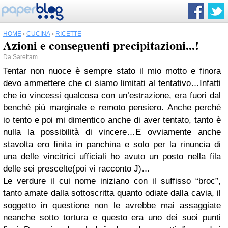
HOME
›
CUCINA
›
RICETTE
Azioni e conseguenti precipitazioni...!
Da
Sarettam
Tentar non nuoce è sempre stato il mio motto e finora
devo ammettere che ci siamo limitati al tentativo…Infatti
che io vincessi qualcosa con un’estrazione, era fuori dal
benché più marginale e remoto pensiero. Anche perché
io tento e poi mi dimentico anche di aver tentato, tanto è
nulla la possibilità di vincere…E ovviamente anche
stavolta ero finita in panchina e solo per la rinuncia di
una delle vincitrici ufficiali ho avuto un posto nella fila
delle sei prescelte(poi vi racconto
J
)…
Le verdure il cui nome iniziano con il suffisso “broc”,
tanto amate dalla sottoscritta quanto odiate dalla cavia, il
soggetto in questione non le avrebbe mai assaggiate
neanche sotto tortura e questo era uno dei suoi punti