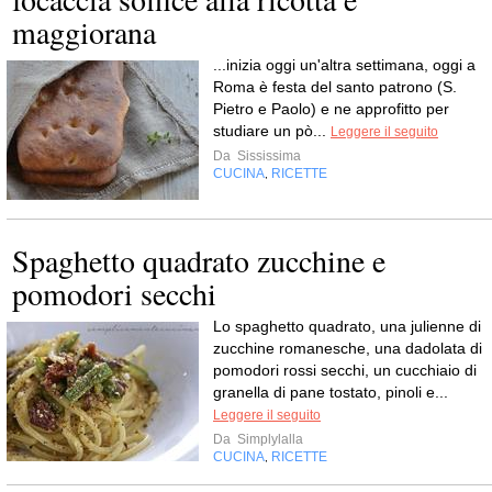
maggiorana
...inizia oggi un'altra settimana, oggi a
Roma è festa del santo patrono (S.
Pietro e Paolo) e ne approfitto per
studiare un pò...
Leggere il seguito
Da
Sississima
CUCINA
RICETTE
,
Spaghetto quadrato zucchine e
pomodori secchi
Lo spaghetto quadrato, una julienne di
zucchine romanesche, una dadolata di
pomodori rossi secchi, un cucchiaio di
granella di pane tostato, pinoli e...
Leggere il seguito
Da
Simplylalla
CUCINA
RICETTE
,