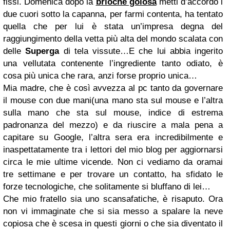
fissi. Domenica dopo la
brioche golosa
metti d’accordo i
due cuori sotto la capanna, per farmi contenta, ha tentato
quella che per lui è stata un’impresa degna del
raggiungimento della vetta più alta del mondo scalata con
delle
Superga
di tela vissute…E che lui abbia ingerito
una vellutata contenente l’ingrediente tanto odiato, è
cosa più unica che rara, anzi forse proprio unica…
Mia madre, che è così avvezza al pc tanto da governare
il mouse con due mani(una mano sta sul mouse e l’altra
sulla mano che sta sul mouse, indice di estrema
padronanza del mezzo) e da riuscire a mala pena a
capitare su Google, l’altra sera era incredibilmente e
inaspettatamente tra i lettori del mio blog per aggiornarsi
circa le mie ultime vicende. Non ci vediamo da oramai
tre settimane e per trovare un contatto, ha sfidato le
forze tecnologiche, che solitamente si bluffano di lei…
Che mio fratello sia uno scansafatiche, è risaputo. Ora
non vi immaginate che si sia messo a spalare la neve
copiosa che è scesa in questi giorni o che sia diventato il