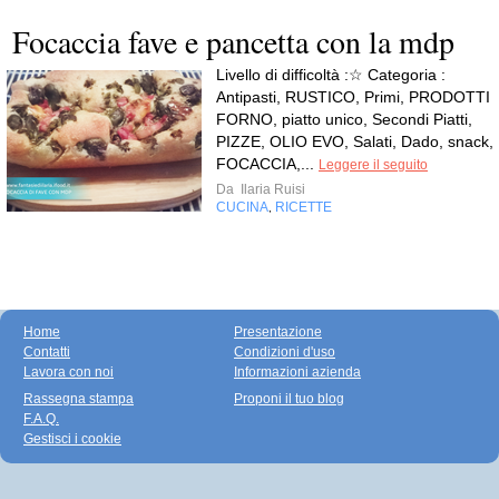
Focaccia fave e pancetta con la mdp
Livello di difficoltà :☆ Categoria :
Antipasti, RUSTICO, Primi, PRODOTTI
FORNO, piatto unico, Secondi Piatti,
PIZZE, OLIO EVO, Salati, Dado, snack,
FOCACCIA,...
Leggere il seguito
Da
Ilaria Ruisi
CUCINA
RICETTE
,
Home
Presentazione
Contatti
Condizioni d'uso
Lavora con noi
Informazioni azienda
Rassegna stampa
Proponi il tuo blog
F.A.Q.
Gestisci i cookie