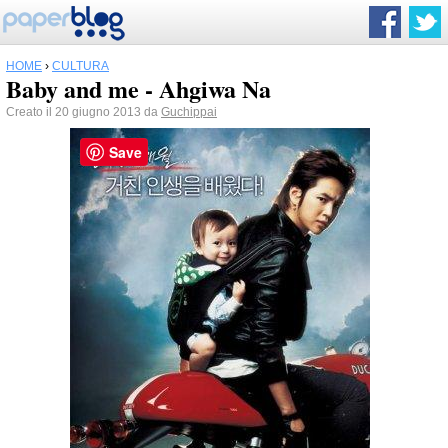
HOME
›
CULTURA
Baby and me - Ahgiwa Na
Creato il 20 giugno 2013 da
Guchippai
Save