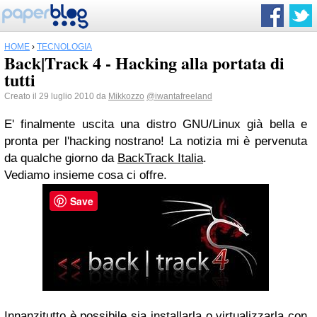
HOME
›
TECNOLOGIA
Back|Track 4 - Hacking alla portata di
tutti
Creato il 29 luglio 2010 da
Mikkozzo
@iwantafreeland
E' finalmente uscita una distro GNU/Linux già bella e
pronta per l'hacking nostrano! La notizia mi è pervenuta
da qualche giorno da
BackTrack Italia
.
Vediamo insieme cosa ci offre.
Save
Innanzitutto è possibile sia installarla o virtualizzarla con