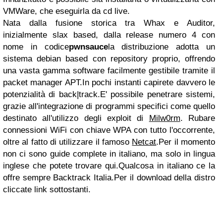
VMWare, che eseguirla da cd live.
Nata dalla fusione storica tra Whax e Auditor,
inizialmente slax based, dalla release numero 4 con
nome in codice
pwnsauce
la distribuzione adotta un
sistema debian based con repository proprio, offrendo
una vasta gamma software facilmente gestibile tramite il
packet manager APT.
In pochi instanti capirete davvero le
potenzialità di back|track.
E' possibile penetrare sistemi,
grazie all'integrazione di programmi specifici come quello
destinato all'utilizzo degli exploit di
Milw0rm
.
Rubare
connessioni WiFi con chiave WPA con tutto l'occorrente,
oltre al fatto di utilizzare il famoso
Netcat
.
Per il momento
non ci sono guide complete in italiano, ma solo in lingua
inglese che potete trovare qui.
Qualcosa in italiano ce la
offre sempre Backtrack Italia.
Per il download della distro
cliccate link sottostanti.