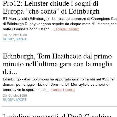
Pro12: Leinster chiude i sogni di
Europa “che conta” di Edinburgh
BT Murrayfield (Edimburgo) - Le residue speranze di Champions Cu
di Edinburgh Rugby vengono sepolte da cinque mete di Leinster, che
batte i Gunners conquistand...
Leggere il seguito
Da
Soloteo1980
RUGBY
SPORT
,
Edinburgh, Tom Heathcote dal primo
minuto nell’ultima gara con la maglia
dei...
Edimburgo - Alan Solomons ha apportato quattro cambi nel XV che
domani pomeriggio - kick off 3pm - al BT Murrayfield cercherà di
tenere vive le speranze di...
Leggere il seguito
Da
Soloteo1980
RUGBY
SPORT
,
I migliori prospetti al Draft Combine