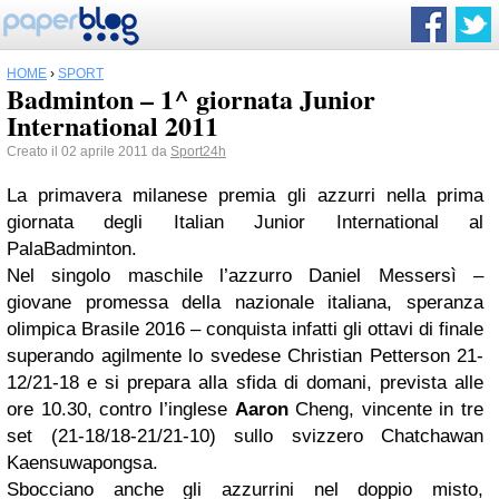
HOME
›
SPORT
Badminton – 1^ giornata Junior
International 2011
Creato il 02 aprile 2011 da
Sport24h
La primavera milanese premia gli azzurri nella prima
giornata degli Italian Junior International al
PalaBadminton.
Nel singolo maschile l’azzurro Daniel Messersì –
giovane promessa della nazionale italiana, speranza
olimpica Brasile 2016 – conquista infatti gli ottavi di finale
superando agilmente lo svedese Christian Petterson 21-
12/21-18 e si prepara alla sfida di domani, prevista alle
ore 10.30, contro l’inglese
Aaron
Cheng, vincente in tre
set (21-18/18-21/21-10) sullo svizzero Chatchawan
Kaensuwapongsa.
Sbocciano anche gli azzurrini nel doppio misto,