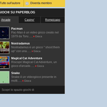
Tutto sull'autore
Diventa membro
 GIOCHI SU PAPERBLOG
Arcade
Casino'
Rompicapo
Pacman
Pac-Man é un video gioco creato nel
1979 da Toru......
Gioca
Nostradamus
Nostradamus è un gioco " shoot them
up" con una......
Gioca
Magical Cat Adventure
Riscopri Magical Cat Adventure, un
gioco d'arcade......
Gioca
Snake
Snake è un videogioco presente in
molti......
Gioca
Scopri lo spazio giochi di