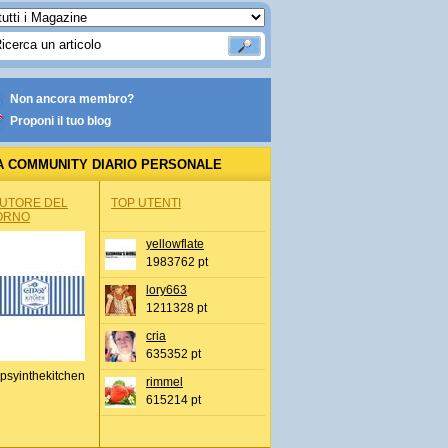
Non ancora membro?
Proponi il tuo blog
A COMMUNITY DIARIO PERSONALE
AUTORE DEL
TOP UTENTI
ORNO
yellowflate
1983762 pt
lory663
1211328 pt
cria
635352 pt
psyinthekitchen
rimmel
615214 pt