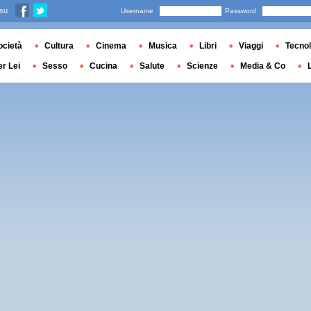
 su
Username
Password
ocietà
Cultura
Cinema
Musica
Libri
Viaggi
Tecnol
er Lei
Sesso
Cucina
Salute
Scienze
Media & Co