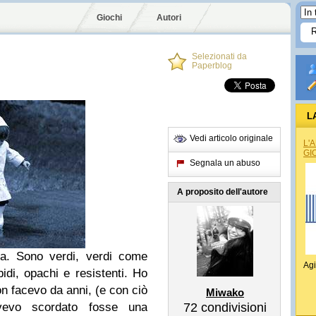
Giochi
Autori
Selezionati da
Paperblog
L
Vedi articolo originale
L'
GI
Segnala un abuso
A proposito dell'autore
ma. Sono verdi, verdi come
Agi
idi, opachi e resistenti. Ho
n facevo da anni, (e con ciò
Miwako
avevo scordato fosse una
72
condivisioni