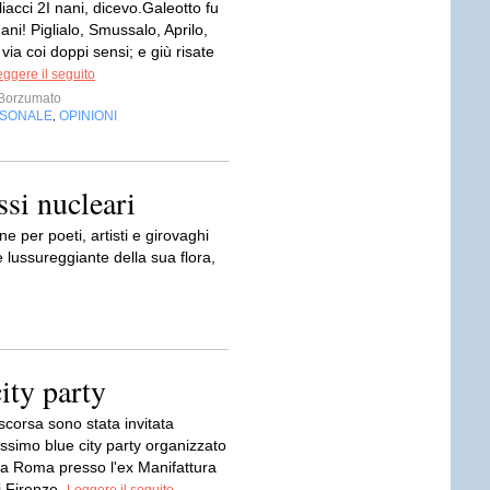
iacci 2I nani, dicevo.Galeotto fu
nani! Piglialo, Smussalo, Aprilo,
ia coi doppi sensi; e giù risate
ggere il seguito
Borzumato
RSONALE
OPINIONI
,
ssi nucleari
e per poeti, artisti e girovaghi
 lussureggiante della sua flora,
ity party
corsa sono stata invitata
vissimo blue city party organizzato
ia Roma presso l'ex Manifattura
i Firenze.