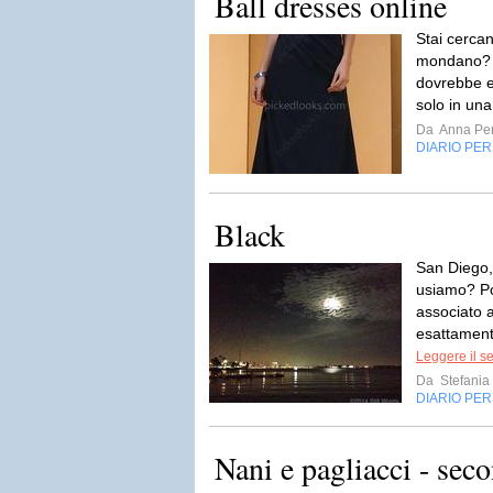
Ball dresses online
Stai cerca
mondano? L
dovrebbe e
solo in un
Da
Anna Per
DIARIO PE
Black
San Diego,
usiamo? Po
associato a
esattamente
Leggere il s
Da
Stefania
DIARIO PE
Nani e pagliacci - sec