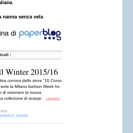
aliana
a nanna senza vela
ina di
icoli :
ll Winter 2015/16
tiva cornice dello store "10 Corso
ante la Milano fashion Week ho
 di visionare la nuova
a collezione di scarpe...
Leggere
nice
RSONALE
VIAGGI
,