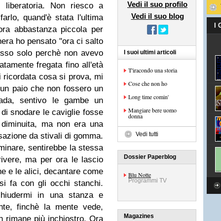
Vedi il suo profilo
 liberatoria. Non riesco a
Vedi il suo blog
rlo, quand'è stata l'ultima
I
ora abbastanza piccola per
era ho pensato "ora ci salto
esso solo perchè non avevo
I suoi ultimi articoli
eatamente fregata fino all'età
T'iracondo una storia
 ricordata cosa si prova, mi
Cose che non ho
 un paio che non fossero un
Long time comin'
ada, sentivo le gambe un
Mangiare bere uomo
di snodare le caviglie fosse
donna
 diminuita, ma non era una
Vedi tutti
sazione da stivali di gomma.
inare, sentirebbe la stessa
Dossier Paperblog
ivere, ma per ora le lascio
he e le alici, decantare come
Blu Notte
Programmi TV
si fa con gli occhi stanchi.
nchiudermi in una stanza e
nte, finchè la mente vede,
Magazines
on rimane più inchiostro. Ora