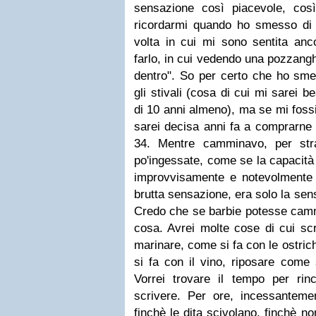
sensazione così piacevole, così
ricordarmi quando ho smesso di fa
volta in cui mi sono sentita anc
farlo, in cui vedendo una pozzangh
dentro". So per certo che ho sm
gli stivali (cosa di cui mi sarei b
di 10 anni almeno), ma se mi fossi
sarei decisa anni fa a comprarne
34. Mentre camminavo, per str
po'ingessate, come se la capacità 
improvvisamente e notevolmente
brutta sensazione, era solo la sen
Credo che se barbie potesse camm
cosa. Avrei molte cose di cui scr
marinare, come si fa con le ostric
si fa con il vino, riposare come 
Vorrei trovare il tempo per ri
scrivere. Per ore, incessanteme
finchè le dita scivolano, finchè n