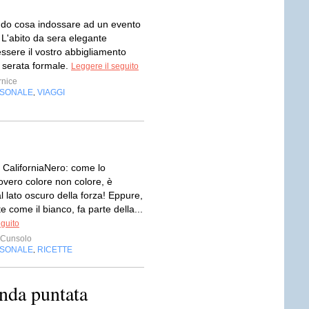
ndo cosa indossare ad un evento
'abito da sera elegante
ssere il vostro abbigliamento
a serata formale.
Leggere il seguito
nice
RSONALE
VIAGGI
,
 CaliforniaNero: come lo
vero colore non colore, è
l lato oscuro della forza! Eppure,
 come il bianco, fa parte della...
eguito
 Cunsolo
RSONALE
RICETTE
,
onda puntata