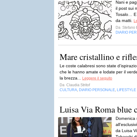
Nani e pagl
il post sui 
Tosalo… E v
da matti.
Le
Da
Stefano 
DIARIO PE
Mare cristallino e rifle
Le coste calabresi sono state d’ispirazion
che le hanno amate e lodate per il verde
la brezza...
Leggere il seguito
Da
Claudia Stritof
CULTURA
DIARIO PERSONALE
LIFESTYLE
,
,
Luisa Via Roma blue c
Domenica s
all'esclusi
da Luisa V
Tabacchi d