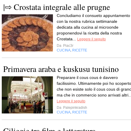
|⇨ Crostata integrale alle prugne
Concludiamo il consueto appuntamento
con la nostra rubrica settimanale
dedicata alla cucina al microonde
proponendovi la ricetta della nostra
Crostata...
Leggere il seguito
Da
Piac3r
CUCINA
RICETTE
,
Primavera araba e kuskusu tunisino
Preparare il cous cous è davvero
facilissimo. Ultimamente poi ho scopert
che non esiste solo il cous cous di gran
ma che in commercio sono arrivati altri..
Leggere il seguito
Da
Palepinkradish
CUCINA
RICETTE
,
Ciliegie tra film e letteratura.