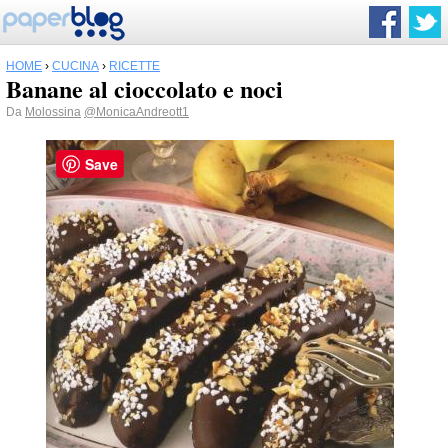
HOME
›
CUCINA
›
RICETTE
Banane al cioccolato e noci
Da
Molossina
@MonicaAndreott1
Save