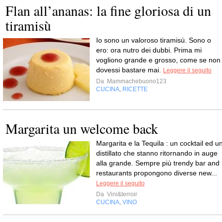
Flan all’ananas: la fine gloriosa di un
tiramisù
Io sono un valoroso tiramisù. Sono o
ero: ora nutro dei dubbi. Prima mi
vogliono grande e grosso, come se non
dovessi bastare mai.
Leggere il seguito
Da
Mammachebuono123
CUCINA
RICETTE
,
Margarita un welcome back
Margarita e la Tequila : un cocktail ed u
distillato che stanno ritornando in auge
alla grande. Sempre più trendy bar and
restaurants propongono diverse new...
Leggere il seguito
Da
Vini&terroir
CUCINA
VINO
,