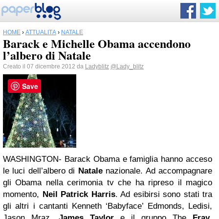
HOME
›
ATTUALITÀ
›
NATALE
Barack e Michelle Obama accendono
l’albero di Natale
Creato il 07 dicembre 2012 da
Ladyblitz
@Lady_blitz
Save
WASHINGTON- Barack Obama e famiglia hanno acceso
le luci dell’albero di
Natale
nazionale. Ad accompagnare
gli Obama nella cerimonia tv che ha ripreso il magico
momento,
Neil Patrick Harris
. Ad esibirsi sono stati tra
gli altri i cantanti Kenneth ‘Babyface’ Edmonds, Ledisi,
Jason Mraz,
James Taylor
e il gruppo The
Fray
.