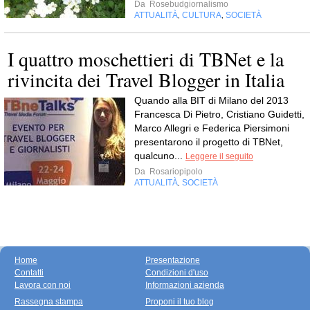
Da
Rosebudgiornalismo
ATTUALITÀ
CULTURA
SOCIETÀ
,
,
I quattro moschettieri di TBNet e la
rivincita dei Travel Blogger in Italia
Quando alla BIT di Milano del 2013
Francesca Di Pietro, Cristiano Guidetti,
Marco Allegri e Federica Piersimoni
presentarono il progetto di TBNet,
qualcuno...
Leggere il seguito
Da
Rosariopipolo
ATTUALITÀ
SOCIETÀ
,
Home
Presentazione
Contatti
Condizioni d'uso
Lavora con noi
Informazioni azienda
Rassegna stampa
Proponi il tuo blog