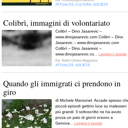
Da
Rosebudgiornalismo
ATTUALITÀ
CULTURA
SOCIETÀ
,
,
Colibrì, immagini di volontariato
Colibrì – Dino Jasarevic –
www.dinojasarevic.com Colibrì – Dino
Jasarevic – www.dinojasarevic.com
Colibrì – Dino Jasarevic –
www.dinojasarevic.co...
Leggere il seguito
Da
Retrò Online Magazine
ATTUALITÀ
SOCIETÀ
,
Quando gli immigrati ci prendono in
giro
di Michele Marsonet. Accade spesso ch
piccoli episodi gettino luce su malesseri
più grandi. Il sottoscritto ne ha avuto
prova un paio di giorni orsono a
Genova...
Leggere il seguito