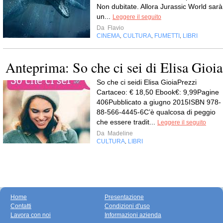
Non dubitate. Allora Jurassic World sarà
un...
Leggere il seguito
Da
Flavio
CINEMA
CULTURA
FUMETTI
LIBRI
,
,
,
Anteprima: So che ci sei di Elisa Gioia
So che ci seidi Elisa GioiaPrezzi
Cartaceo: € 18,50 Ebook€: 9,99Pagine
406Pubblicato a giugno 2015ISBN 978-
88-566-4445-6C’è qualcosa di peggio
che essere tradit...
Leggere il seguito
Da
Madeline
CULTURA
LIBRI
,
Home
Presentazione
Contatti
Condizioni d'uso
Lavora con noi
Informazioni azienda