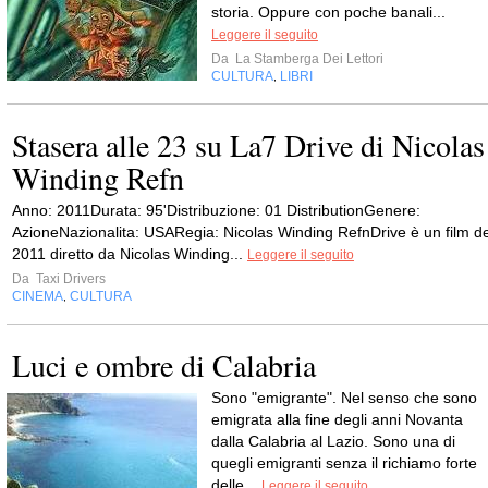
storia. Oppure con poche banali...
Leggere il seguito
Da
La Stamberga Dei Lettori
CULTURA
LIBRI
,
Stasera alle 23 su La7 Drive di Nicolas
Winding Refn
Anno: 2011Durata: 95'Distribuzione: 01 DistributionGenere:
AzioneNazionalita: USARegia: Nicolas Winding RefnDrive è un film de
2011 diretto da Nicolas Winding...
Leggere il seguito
Da
Taxi Drivers
CINEMA
CULTURA
,
Luci e ombre di Calabria
Sono "emigrante". Nel senso che sono
emigrata alla fine degli anni Novanta
dalla Calabria al Lazio. Sono una di
quegli emigranti senza il richiamo forte
delle...
Leggere il seguito